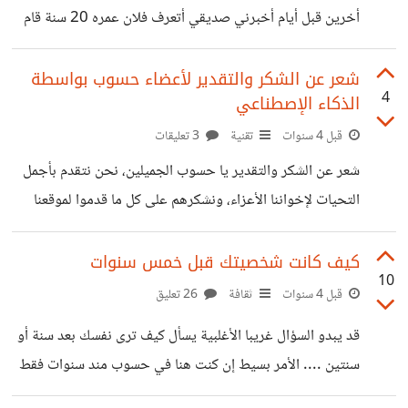
أخرين قبل أيام أخبرني صديقي أتعرف فلان عمره 20 سنة قام
أن ترفض ظنا منها أن الخدمة سيئة مقارنة
بعمل مشروعه الخاص وأصبح غنيا في حين أننا أكبر منه بسنة
ولا نملك شيء(لا أعلم لما قام بإشراكي معه ههههه) . صراحة لم
شعر عن الشكر والتقدير لأعضاء حسوب بواسطة
4
الذكاء الإصطناعي
أكن أريد أن أتناقش معه لأن لم تعد لدي الرغبة في إقناع أي أحد
بأفكاري هههه . فأخبرته هون على نفسك وركز على نفسك ولا
قبل 4 سنوات
تقنية
3 تعليقات
تقارن نفسك بأي أحد فقط مع نفسك البارحة والشهر الماضي و
شعر عن الشكر والتقدير يا حسوب الجميلين، نحن نتقدم بأجمل
....
التحيات لإخواننا الأعزاء، ونشكرهم على كل ما قدموا لموقعنا
الرائع، وللمجتمع المتنوع كانوا دائما قريبين، وعلى دراية بما نريد
وكانوا دائما يعملون بجد وبإخلاص لتحقيق أفضل النتائج ولرضاء
كيف كانت شخصيتك قبل خمس سنوات
10
الجميع شكرا لكم، يا حسوب الجميلين شكرا لكم، يا أعضاء
قبل 4 سنوات
ثقافة
26 تعليق
متميزين لكم دائما التقدير والاحترام لكم نحن، ولجميع المتابعين.
قد يبدو السؤال غريبا الأغلبية يسأل كيف ترى نفسك بعد سنة أو
ساعدني في تأليف شعر بالعربية تشكر فيه أعضاء حسوب
سنتين .... الأمر بسيط إن كنت هنا في حسوب مند سنوات فقط
الجميلين هذا كان جواب ChatGpt بعد سؤاله السؤال التالي .
إرجع إلى مواضيعك و تعليقاتك القديمة إن لم تكن ربما في مواقع
كان بالإمكان الحصول على