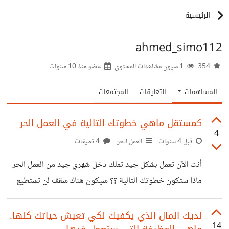
الرئيسية
ahmed_simo112
354
1 مليون مشاهدات المحتوى
عضو منذ
10 سنوات
المساهمات
التعليقات
المجتمعات
كمستقل ماهي خطوتك التالية في العمل الحر
4
قبل 4 سنوات
العمل الحر
4 تعليقات
أنت الآن تعمل بشكل جيد تملك دخل شهري جيد من العمل الحر
ماذا ستكون خطوتك التالية ؟؟ سيكون هناك سقف لن تستطيع
تجاوزه لأنك تعمل وحدك . أغلب الموجودين هنا كتاب محتوى لا
أعلم صراحة كيف يمكنك تطوير عملك . سأشرح كيف سأقوم
لديك المال الذي يكفيك لكي تعيش حياتك كلها.
14