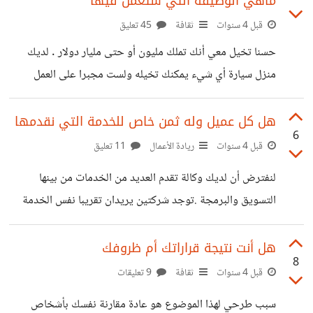
ماهي الوظيفة التي ستعمل فيها
بالأمر كمبرمج حتى تتضح الصورة . أول شيء سأقوم به هو ترك
منصات العمل الحر ولن أبدأ بالتعامل على أساس فردي سأعمل
قبل 4 سنوات
ثقافة
45 تعليق
كأنني وكالة في البداية أعمل وحدي أو حتى توظيف مبرمج معي
حسنا تخيل معي أنك تملك مليون أو حتى مليار دولار . لديك
.بالتأكيد سيكون لازال لدي
منزل سيارة أي شيء يمكنك تخيله ولست مجبرا على العمل
لكسب المال . ماهي الوظيفة التي ستعمل فيها أم لن تقوم بأي
عمل فقط الراحة والسياحة . بالنسبة لي لا أظن أنني سأغير
هل كل عميل وله ثمن خاص للخدمة التي نقدمها
6
مجالي فقط لن أتخصص كما هو الحال حاليا مركز على برمجة
قبل 4 سنوات
ريادة الأعمال
11 تعليق
الويب سأدرس كل شيء له علاقة بالحاسوب من شبكات , برمجة,
لنفترض أن لديك وكالة تقدم العديد من الخدمات من بينها
ذكاء إصطناعي ,الحماية ,الهندسة العكسية ... الفكرة هنا لكي
التسويق والبرمجة .توجد شركتين يريدان تقريبا نفس الخدمة
تعمل أنت بحاجة للتخصص
وهي أن تبرمج موقع خاص بالشركة . الشركة الأولى صغيرة
وتوجد في مكان ليس مشهور ولديه عديد قليل من الزبناء في
هل أنت نتيجة قراراتك أم ظروفك
8
حين الشركة الثانية توجد بموقع جيد لديها العديد من العملاء .
قبل 4 سنوات
ثقافة
9 تعليقات
بالنسبة للثمن للشركة الأولى الثمن منخفض نوعا ما . لو أردت أن
سبب طرحي لهذا الموضوع هو عادة مقارنة نفسك بأشخاص
تقدم نفس الخدمة بنفس الثمن للشركة الثانية هناك احتمال كبير