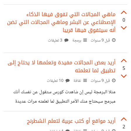
وزدت بعض الكلمات من عندي . كلما لا أجد ماذا أفعل سأشارك
معكم بعض الكلمات .إن كنت تريد معرفة كلمة ما أكتبها في تعليق
ماهي المجالات التي تفوق فيها الذكاء
0
الإصطناعي عن البشر وماهي المجالات التي تضن
وسأحاول كتابتها باللهجة المغربية للإشارة هاذه اللهجة هي اللهجة
أنه سيتفوق فيها قريبا
التي نتكلمها في الجهة الشرقية يوجد العديد من اللهجات مثلا لو
قبل 9 سنوات
برمجة
3 تعليقات
ذهبنا إلى مدينة فاس أو طنجة سنجد لهجتهم متغيرة عن لهجتنا .
لهجتنا قريبة إلى الجزائرية
أريد بعض المجالات مفيدة وتعلمها لا يحتاج إلى
5
تطبيق لما تعلمته
قبل 9 سنوات
ثقافة
10 تعليقات
مثلا البرمجة ليس إن شاهدت كورس ستقول عن نفسك أنك
مبرمج سيحتاج منك الأمر التطبيق لما تعلمته مرات عديدة
وتنفيد مشاريع أريد مجالات لا تحتاج تطبيق فقط أتعلمها من
مشاهدة الفيديوهات أو قراءة الكتب وتكون مفيدة
أريد مواقع أو كتب عربية لتعلم الشطرنج
2