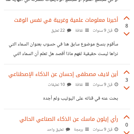
لم أكن أعلم كم من الرائع قراءة مواضيع و مشاهدة وثائقيات عن
الكون فقد قرأت سلسلة [@EmadAboulFotoh]‍ التي
أخبرنا معلومات علمية وغريبة في نفس الوقت
8
يتحذث فيها عن الطاقة المضلمة و طريقته في الشرح جميلة
قبل 9 سنوات
ثقافة
22 تعليق
وأيضا قرأت النقاشات التي تمت هنا مثلا لما لا نستطيع الصفر إلى
سأقوم بنسخ موضوع سابق هنا في حسوب بعنوان السماء التي
الماضي وتم بيان السبب بطريقة علمية وتمت مناقشة الأمر من
نراها ليست حقيقية لفهم ماذا أقصد هل تعلم أن السماء التي
الأعضاء هنا لا أستطيع أن أسف شعور
نراها ليست حقيقية ؟! - كلنا نعلم أننا نرى بسبب الضوء الذي
تطلقه الأجسام او إنعكاس الضوء عليها إن الشمس تبعد عن
أين لايف مصطفى إحسان عن الذكاء الإصطناعي
3
الارض حوالى 150 مليون كيلو متر , وسرعة الضوء 300 ألف
قبل 9 سنوات
ثقافة
10 تعليقات
كيلو متر / الثانية , وبعملية حسابية وجدوا أن ضوء الشمس
بحث عنه في قناته على اليوتيب ولم أجده
يصلنا بعد 8 دقائق من خروجه من الشمس ! - ماذا تقصد ؟!
بمعنى أن
رأي إيلون ماسك عن الذكاء الصناعي الحالي
0
قبل 9 سنوات
برمجة
تعليق واحد