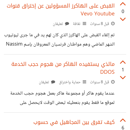
التواصل الإجتماعي أو مذكرات أو أي شيء له علاقة بالماضي
القبض على الهاكرز المسؤولين عن إختراق قنوات
0
Vevo Youtube
.سترى أفكارك وشخصيتك و ... بالنسبة لي هناك الكثير من
الأشياء لم أصدق أنني كتبت ذلك لو لم يكن بالدليل لنكرت ذلك.
قبل 8 سنوات
ثقافة
تعليقان
أضن السبب أنني كنت في مرحلة يكون فيها التغيير كبير جدا
تم إلقاء القبض على الهاكرز الذي كان لهم يد في ما جرى ليوتيوب
(كان
الشهر الماضي وهم مواطنان فرنسيان المعروفان بإسم Nassim
B و Gabrial K.A.B يبلغان من العمر 18 عامًا محتجزان لدى
الشرطة وآتهموا بجرائم تتعلق باختراق حسابات Vevo
مالذي يستفيده الهاكر من هجوم حجب الخدمة
1
DDOS
YouTube. نسيم و ڭابرييل مررا بألقابهم "Prosox" و
"Kuroi’ish" عبر الإنترنت عندما نفذوا الإختراق بوضع ألقابهم
قبل 8 سنوات
حماية واختراق
تعليقان
في مقاطع الفيديو الأكثر مشاهدة على قنوات المشاهير في
عندما يقوم هاكر أو مجموعة هاكر بعمل هجوم حجب الخدمة
اليوتيوب مثل : Adele و Chris Brown و DJ Snake و
لموقع ما فقط يقوم بتعطيله لبعض الوقت لايحصل على
Drake و Katy Perry و
معلومات أو إستخراج أي شيء من الموقع المخترق سؤال أخر
الهجوم التي عمله يوم ٢٨ فبراير لو قام المخترق بالهجوم على
كيف تفرق بين المجاهيل في حسوب
6