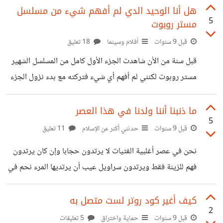
هل أنا الوحيد الدي لم أفهم شيء من مسلسل
5
مستر روبوت
قبل 9 سنوات
أفلام وسينما
18 تعليق
قبل سنة من الأن شاهدت الجزء الأول كامل من المسلسل الشهير
مستر روبوت لكنني لم أفهم أي شيء فتركته مع بدء نزول الجزء
الثالث شاهدت أول حلقة من الجزء الثاني لكنني مع ذالك لم أفهم
كل مافهمت أنه كان يقوم باختراقات بنفسه بينما كان يتوهم
ما ذنبنا أننا ولدنا في هذا العصر
5
وجود أبيه لكن لماذا لم تخبره أخته أم أنه هي أيضا كان يتوهم
قبل 9 سنوات
حدثني أكثر عن الإسلام
11 تعليق
وجودها وذالك الشخص الدي قتل تلك المرأة هل هو أيضا أصبح
نحن في عصر أغلبية الفتيات لا يرتدون حجابا وإن كان يرتدون
معه لم أفهم أي شيء من هذا المسلسل
فهم للزينة فقط ويرتدون سراويل عيب أن يرتديها المرء نحم في
عصر الشباب لا يصلون والمساجد فارغة والملاهي و البران مليئة
الشباب يحلقون حلاقة أخجل أن أحلقها والخطوط في رؤوسهم
كيف أغير كود روتر لست متصل به
2
ما ذنبهم أنهم ولدوا في هذا المجتمع . أضن أن التربية هي السبب
قبل 9 سنوات
حماية واختراق
5 تعليقات