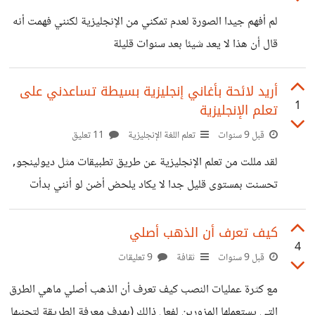
لم أفهم جيدا الصورة لعدم تمكني من الإنجليزية لكنني فهمت أنه
قال أن هذا لا يعد شيئا بعد سنوات قليلة
https://suar.me/ZYm6K
أريد لائحة بأغاني إنجليزية بسيطة تساعدني على
1
تعلم الإنجليزية
قبل 9 سنوات
تعلم اللغة الإنجليزية
11 تعليق
لقد مللت من تعلم الإنجليزية عن طريق تطبيقات مثل ديولينجو,
تحسنت بمستوى قليل جدا لا يكاد يلحض أضن لو أنني بدأت
أستمع إلى الأغاني يوميا سأتحسن لو كانت لك طريقة ساعدتك
في تعلم اللغة الإنجليزية فشاركني بها
كيف تعرف أن الذهب أصلي
4
قبل 9 سنوات
ثقافة
9 تعليقات
مع كثرة عمليات النصب كيف تعرف أن الذهب أصلي ماهي الطرق
التي يستعملها المزورين لفعل ذالك (بهدف معرفة الطريقة لتجنبها