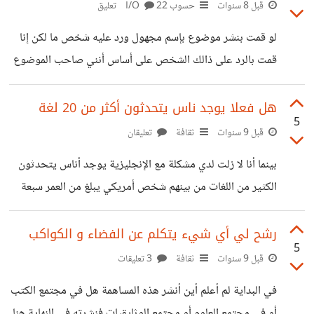
موقع فيس بوك هل كان سيتوقف لبضع دقائق مثل ما حصل
قبل 8 سنوات
حسوب I/O
22 تعليق
لموقع جيت هاب
لو قمت بنشر موضوع بإسم مجهول ورد عليه شخص ما لكن إنا
قمت بالرد على ذالك الشخص على أساس أنني صاحب الموضوع
كيف ستعرف فعلا أنني لست صاحب الموضوع وهنا يبدأ الصراع
من هو صاحب الموضوع من هنا في نضري نريد تحديث بسيط
هل فعلا يوجد ناس يتحدثون أكثر من 20 لغة
5
جدا وهو عندما ينشر مجهول موضوع ويرد على التعليقات تكون
قبل 9 سنوات
ثقافة
تعليقان
في صورته علامة ما تدل على أنه صاحب الموضوع مثل نقطة
بينما أنا لا زلت لدي مشكلة مع الإنجليزية يوجد أناس يتحدثون
صفراء أو صورة أو أي شيء
الكثير من اللغات من بينهم شخص أمريكي يبلغ من العمر سبعة
عشر سنة (كان ذالك قبل خمسة سنوات أي أن عمره الأن 22 سنة
) يقول أنه يتحذث أكثر من عشرين لغة . في الحقيقة أنا لم
رشح لي أي شيء يتكلم عن الفضاء و الكواكب
5
أصدقه ربما يتقن أربع لغات أو خمسة لكن عشرين لغة أمر غير
قبل 9 سنوات
ثقافة
3 تعليقات
منطقي . بإفتراض أنه بدأ التعلم منذ سن العاشرة و حين قال أنه
في البداية لم أعلم أين أنشر هذه المساهمة هل في مجتمع الكتب
يتكلم أكثر من عشرين لغة كان عمرة
أو في مجتمع العلوم أو مجتمع الوثايقيات فنشرته في النهاية هنا