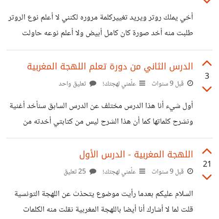
لو أن الولدان إتبعوا نصائح الرسول صلى الله عليه وسلم ليس
أخي يملك روتر ويريد تغييركلمة مروره لكنني لا أعلم نوع الروتر
حتى يصل لعمر ثمانية عشر سنة وبعدها ينصحوه ولن يسمع لهم
طلبت منه أخد صورة كان كامل أبيض ولا أعلم نوعه حاولت
مهما فعلوا تركوهوم في
شرح له لكنه لم يفهم هل توجد طريقة تجعلني أتحكم باهتفه
طبعا بموافقته بتثبيت بارنامج ما وشكرا لم أكن أعلم أنه يمكن
الدرس الثاني من دورة تعلم اللهجة المغربية
3
ذالك إلا بعد أن قرأت تعليق الأخ [@chadlimedamine]
قبل 9 سنوات
علّمني لهجتك!
تعليق واحد
وأرجو مشاركته في هذا الموضوع
أول شيء أنا هذا الدرس مختلف عن الدرس السابق سنأخد أغنية
https://io.hsoub.com/go/23677/112798
ونشرح كلماتها كما أن هذا الشرح ليس من كتابتي أخدته من
حساب السيمولايف سيكون الدرس الثالث أغنية وأنا سأشرح
كلماتها إلى الأن لازلت لا أعرف الأغنية التي سأشرحها إن كنت
اللهجة المغربية - الدرس الأول
21
تريد شرح لأغنية ما أكتبها في التعليقات وسأشرحها في الدرس
قبل 9 سنوات
علّمني لهجتك!
25 تعليق
الثالت هناك كلمات لها معنى خاص في اللهجة المغربية مثلا واخا
السلام عليكم بعدما رأيت موضوع يتحذث عن اللهجة التونسية
فالمدرسة كانبو غي سطولا هنا تعني مع أننا في المدرسة يروننا
قلت لما لا أشارك أنا أيضا باللهجة المغربية نقلت منه الكلمات
سطولا . سطولا جمع سطل ويقصد به