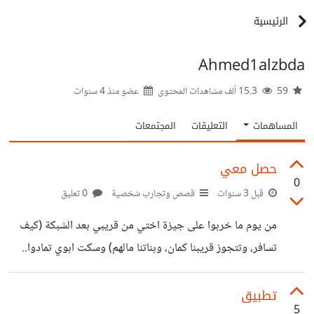
الرئيسية
Ahmed1alzbda
59
15.3 ألف مشاهدات المحتوى
عضو منذ
4 سنوات
المساهمات
التعليقات
المجتمعات
حصل معي
0
قبل 3 سنوات
قصص وتجارب شخصية
0 تعليق
من يوم ما خربوا على جيزة اختي من قريبي بعد الشبكة (كيف
تسافر، وتتجوز قريبنا كمان، وبناتنا مالهم) وسكت ابوي تمادوا..
يهود متطلعين لدارنا، ابنهم اخد توجيهي ٣٥ واخوتهم كذلك،
مشغلين من عيلتي معهم.. هاي الواسطات بغزة عحساب الشعب.
تطبيق
5