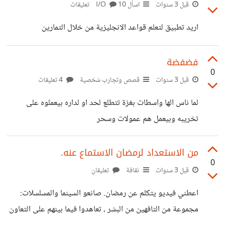
اسلحتهم تجار، شياطين عمولات، خونة، وحشيش. ✳️فيه ناس
قبل 3 سنوات
اسأل I/O
10 تعليقات
الها واسطات 1... عملوا على انه ميكونش حد فينا كويس وهما
اريد تطبيق لتعلم قواعد الانجليزية من خلال التمارين
علماء العيلة بس فشغلوا شباب من المدرسة يلهوني بتعرف عنت
عخالد فرج واحد بيجي عليهم خالد والتاني يشهرني بالمدرسة
فضفضة
لكل الطلاب اني
0
قبل 3 سنوات
قصص وتجارب شخصية
4 تعليقات
لما ناس الها واسطات بغزة تتطلع لحد او لداره بيعملوه على
تخريبه وبيعمل هم عمولات وسحر
من الاستعداد لرمضان الاستماع عنه.
0
قبل 3 سنوات
ثقافة
تعليقان
اعطني فيديو يتكلم عن رمضان. صانعو السينما والمسلسلات:
مجموعة من التافهين من البشر ، تعاهدوا فيما بينهم على التعاون