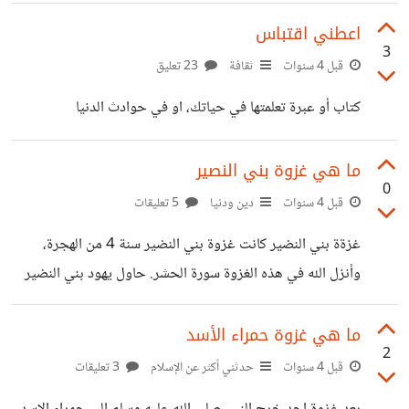
على الإثم ومعصية الرسول ﷺ. الشيخ خالد بهاء الدين لذلك
علينا ان ننشر عبر مواقع التواصل الاجتماعي عن رمضان.
اعطني اقتباس
3
https://suar.me/77760 https://suar.me/wdd78
قبل 4 سنوات
ثقافة
23 تعليق
كتاب أو عبرة تعلمتها في حياتك، او في حوادث الدنيا
ما هي غزوة بني النصير
0
قبل 4 سنوات
دين ودنيا
5 تعليقات
غزةة بني النضير كانت غزوة بني النضير سنة 4 من الهجرة،
وأنزل الله في هذه الغزوة سورة الحشر. حاول يهود بني النضير
قتل النبي صلى الله عليه وسلم ونقضوا المعاهدة، فأمرهم
بالخروج من المدينة فجاءهم ابن سلول يقول لهم لا تخرجوا وانه
ما هي غزوة حمراء الأسد
2
سيقاتل معهم هو ومن معه، فأرسل رئيسهم حيي بن اخطب للنبي
قبل 4 سنوات
حدثني أكثر عن الإسلام
3 تعليقات
عليه الصلاة و السلام يقول: إنا لا نخرج من ديارنا، فاصنع ما بدا