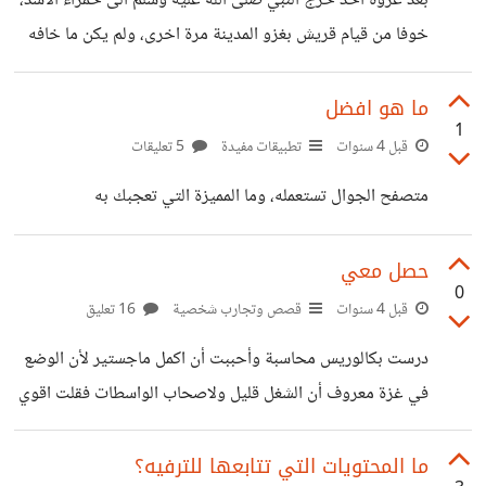
بعد غزوة احد خرج النبي صلى الله عليه وسلم الى حمراء الاسد،
لك. قال تعالى ( أَلَمْ تَرَ إِلَى الَّذِينَ نَافَقُوا يَقُولُونَ لِإِخْوَانِهِمُ الَّذِينَ
خوفا من قيام قريش بغزو المدينة مرة اخرى، ولم يكن ما خافه
كَفَرُوا مِنْ
إلا حقا فقد تلاوموا فيما بينهم في هذا الامر وهناك أقبل معبد بن
أبي معبد الخزاعي إلى رسول الله صلى الله عليه وسلم فأسلم،
ما هو افضل
1
فأمره النبي ان يذهب الى ابي سفيان ويخذله فذهب ولم يكن
قبل 4 سنوات
تطبيقات مفيدة
5 تعليقات
يعلم بإسلامه فقال ابي سفيان: ما وراءك يا معبد؟ فقال معبد- وقد
متصفح الجوال تستعمله، وما المميزة التي تعجبك به
شن عليه حرب أعصاب دعائية عنيفة-: محمد، قد خرج
حصل معي
0
قبل 4 سنوات
قصص وتجارب شخصية
16 تعليق
درست بكالوريس محاسبة وأحببت أن اكمل ماجستير لأن الوضع
في غزة معروف أن الشغل قليل ولاصحاب الواسطات فقلت اقوي
نفسي لأجد فرصة العمل لكن تطلع لي ناس متطلعين لنا، وخربوا
عليا في الدراسة وما أكملت. والان ربنا عوضني و ادرس تخصص
ما المحتويات التي تتابعها للترفيه؟