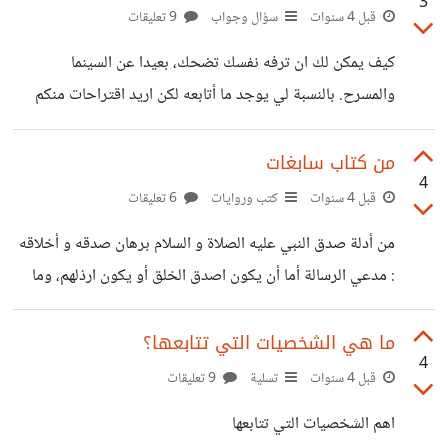
3
الشريعة والآن تخصصت فقه الحمد لله.
قبل 4 سنوات
سؤال وجواب
9 تعليقات
كيف يمكن لك ان ترفه نفسك تضحك، بعيدا عن السينما
والمسرح. بالنسبة لي يوجد ما أتابعه لكن اريد اقتراحات منكم
ومتابعاتكم
من كتاب سابغات
4
قبل 4 سنوات
كتب وروايات
6 تعليقات
من أدلة صدق النبي عليه الصلاة و السلام برهان صدقه و أخلاقه
: مدعي الرسالة أما أن يكون اصدق الخلق أو يكون ارذلهم، وما
من أحد من الكذابين الا و ظهر عليه من الجهل والكذب و الفجور
ما ظهر. برهان القرآن الكريم، برهان كمال التشريعات والاداب،
ما هي الشخصيات التي تتابعها؟
4
برهان المعجزات الحسية، اخبار النبوءات الصادقة المبشرة به.
قبل 4 سنوات
تسلية
9 تعليقات
اهم الشخصيات التي تتابعها