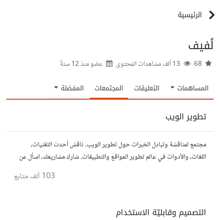
الرئيسية
لُفيف
68
13 ألف مشاهدات المحتوى
عضو منذ
12 سنةً
المساهمات
التعليقات
المجتمعات
المفضلة
تطوير الويب
مجتمع لمناقشة وتبادل الخبرات حول تطوير الويب. ناقش أحدث التقنيات،
اللغات، والأدوات في عالم تطوير المواقع والتطبيقات. شارك مشاريعك، اسأل عن
نصائح، وتعاون مع مطورين محترفين وهواة.
103 ألف
متابع
التصميم وقابليّة الاستخدام