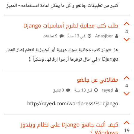
كثير من تطبيقات جانغو و كل ما يمكن اعادة استخدامه - المميز
في الموقع ليس انه يضم تصنيفات عديدة و جيدة التصنيف بل
أن لكل صنف يضع لك مقارنة بين كل تطبيق موجود في الصنيف
طلب كتب مجانية لشرح أساسيات Django
4
تقل المقارنة في نقاط مثل رخصة التطبيق, مدى النشاط في
Anasjber
قبل 13 سنةً
9 تعليقات
تطويره - خصائص وظيفية أساسية
هل تتوفر كتب مجانية سواء عربية أو أنجليزية لتعلم إطار العمل
https://www.djangopackages.com/
Django ؟ في حال توفرها أرجوا إرفاقها، وشكراً :)
مقالاتي عن جانغو
4
rayed
قبل 13 سنةً
0 تعليق
http://rayed.com/wordpress/?s=django
كيف أثبت جانغو Django على نظام ويندوز
19
Windows ؟