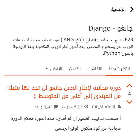
الرئيسية
جانغو - Django
623
متابع
جانغو: (تنطق JANG-goh) هو منصة برمجية لتطبيقات
الويب حر ومفتوح المصدر, يعد أشهر أطر الويب المكتوبة بلغة البرمجة
بايثون Python.
الأكثر شيوعاً
النقاشات
الأحدث
الأفضل
دورة مجانية لإطار العمل جانغو لن تجد لها مثيلا"
4
من المبتدئ إلى أعلى من المتوسط :)
mr_student
قبل 9 سنوات
تعليق واحد
أحسست بتأنيب الضمير إن لم أشارك هذه الدورة معكم الدورة
مجانية من كود سكول الوقع الرسمي