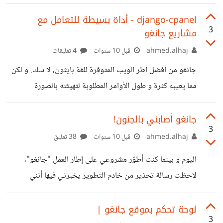
http://campus.codeschool.com/courses/try-
django
django-cpanel - أداة بسيطة للتعامل مع
3
مشاريع جانغو
ahmed.alhaj
قبل 10 سنوات
4 تعليقات
جانغو من أفضل أطر الويب المتوفرة للغة بايثون، لا شك. و لكن
مما يعيبه كثرة و طول الأوامر المطلوبة لتهيئته بالصورة
المطلوبة. إن كنت جربت بيئة التطوير PyCharm Pro، فأنت
تعرف كم توفر هذه الأداة الجهد و الوقت بالنسبة للأوامر، و لكن
جانغو أصابني بالجنون!
3
إذا كنت مسكيناً مثلي و لا تستطيع دفع 119$ سنوياً فستنتهي
ahmed.alhaj
قبل 10 سنوات
38 تعليق
متعة استخدامها بعد 30 يوماً. لنعد لموضوعنا، لهذا كتبت هذه
اليوم و بينما كنت أطوّر مشروعي على إطار العمل "جانغو"،
الأداة البسيطة *للغاية* لتوفر عليّ عناء كتابة الأوامر الطويلة.
لاحظت رسالة تحذير من خادم التطوير يخبرني فيها أنني
حتى الآن الأداة تدعم تشغيل خادم التطوير، و
استخدم عبارة RegEx خاطئة و طلب مني تغييرها، و لأنني لا
أملك تلك الخبرة في RegEx، قمتُ بتغييرها كما طلب مني.
لوحة تحكم بموقع جانغو |
3