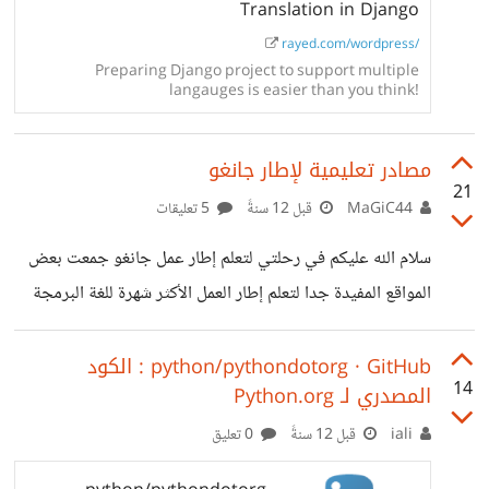
Translation in Django
rayed.com/wordpress/
Preparing Django project to support multiple
langauges is easier than you think!
مصادر تعليمية ﻹطار جانغو
21
MaGiC44
قبل 12 سنةً
5 تعليقات
سلام الله عليكم في رحلتي لتعلم إطار عمل جانغو جمعت بعض
المواقع المفيدة جدا لتعلم إطار العمل اﻷكثر شهرة للغة البرمجة
بايثون في مجال تطوير الويب و أحببت أن أشاركها ممن يهتمون
بتعلم جانغو. 1- موقع إنطلق جانغو https://godjango.com/
python/pythondotorg · GitHub : الكود
14
المصدري لـ Python.org
2- إضافات جانغو https://www.djangopackages.com/
3- لقاءات جانغو
iali
قبل 12 سنةً
0 تعليق
http://equallytrue.blogspot.com/2012/05/170-