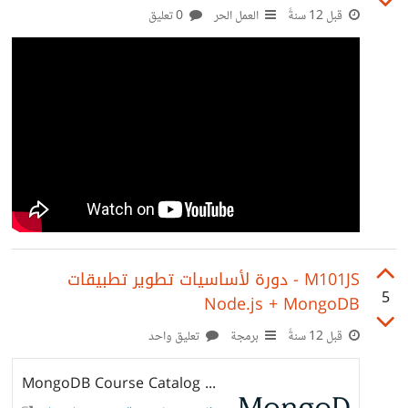
قبل 12 سنةً
العمل الحر
0 تعليق
M101JS - دورة لأساسيات تطوير تطبيقات
5
Node.js + MongoDB
قبل 12 سنةً
برمجة
تعليق واحد
MongoDB Course Catalog Homepage | MongoDB University