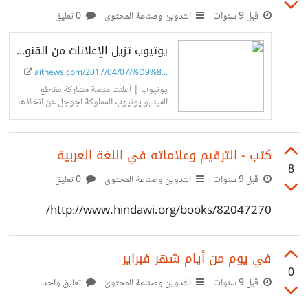
قبل 9 سنوات
التدوين وصناعة المحتوى
0 تعليق
يوتيوب تزيل الإعلانات من القنوات التي تحتوي أقل من 10 آلاف مشاهدة | البوابة...
aitnews.com/2017/04/07/%D9%8...
يوتيوب | أعلنت منصة مشاركة مقاطع
الفيديو يوتيوب المملوكة لجوجل عن اتخاذها
خطوة جديدة في سبيل حماية صانعي
المحتوى تتمثل بتحديث الحدود المطلوبة
للانضمام إلى برنامج
كتب - الترقيم وعلاماته في اللغة العربية
8
قبل 9 سنوات
التدوين وصناعة المحتوى
0 تعليق
http://www.hindawi.org/books/82047270/
في يوم من أيام شهر فبراير
0
قبل 9 سنوات
التدوين وصناعة المحتوى
تعليق واحد