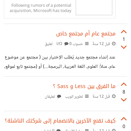
Following rumors of a potential
acquisition, Microsoft has today
confirmed that it will be
purchasing Mojang, the
developer of the insanely
مجتمع عام أم مجتمع خاص
popular Minecraft game, for...
1
قبل 12 سنةً
حسوب I/O
0 تعليق
عند إنشاء مجتمع جديد يُطلب الإختيار بين ( مجتمع عن موضوع
عام، مثلاً: العلوم، اللغة العربية، البرمجة...) أو (مجتمع تابع لموقع،
لمشروع لك أو مجموعة خاصة أنشأتها) ما الفرق بينهما أو بصيغة
أخرى ما التبعات لكليهما؟
ما الفرق بين Less و Sass ؟
8
قبل 12 سنةً
تطوير الويب
تعليقان
كيف تقنع الآخرين بالانضمام إلى شركتك الناشئة؟
0