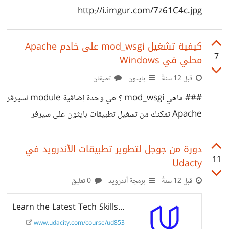
http://i.imgur.com/7z61C4c.jpg
كيفية تشغيل mod_wsgi على خادم Apache
7
محلي في Windows
قبل 12 سنةً
بايثون
تعليقان
### ماهي mod_wsgi ؟ هي وحدة إضافية module لسيرفر
Apache تمكنك من تشغيل تطبيقات بايثون على سيرفر
Apache للمزيد راجع [1] ## تنزيل الـ mode_wsgi أيا كان
الخادم المحلي الذي تستخدمه xampp أو wamp أو حتى
دورة من جوجل لتطوير تطبيقات الأندرويد في
11
Udacty
appserv تأكد من مسار مجلد Apache و اصدار خادم الـ
apache المستخدم مثلا اذا كنت تستخدم xampp ضع التالي
قبل 12 سنةً
برمجة أندرويد
0 تعليق
في نافذة الأوامر C:\xampp\apache\bin\httpd -v ستظهر
Learn the Latest Tech Skills; Advance Your Career | Udacity
نتيجة مشابهة للتالي Server version: Apache/2.4.9
www.udacity.com/course/ud853