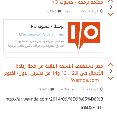
مجتمع برمجة - حسوب I/O
entertaining gifs, inspiring
stories, viral videos, and so much
0
more from users.
قبل 9 سنوات
برمجة
تعليقان
برمجة - حسوب I/O
io.hsoub.com/programming
مجتمع للمبرمجين من جميع المستويات
لتبادل المعرفة والخبرات ناقش لغات البرمجة
المختلفة، الحلول البرمجية، والمشاريع
مصر تستضيف النسخة الثانية من قمة ريادة
0
الأعمال في الـ12، 13 و14 من تشرين الاول/ أكتوبر
| Wamda.com
قبل 12 سنةً
ريادة الأعمال
0 تعليق
http://ar.wamda.com/2014/09/%D9%85%D8%B
5%D8%B1-
%D8%AA%D8%B3%D8%AA%D8%B6%D9%8A%