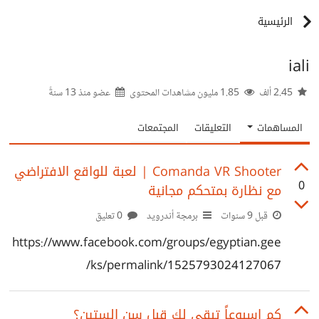
الرئيسية
iali
2.45 ألف
1.85 مليون مشاهدات المحتوى
عضو منذ
13 سنةً
المساهمات
التعليقات
المجتمعات
Comanda VR Shooter | لعبة للواقع الافتراضي
0
مع نظارة بمتحكم مجانية
قبل 9 سنوات
برمجة أندرويد
0 تعليق
https://www.facebook.com/groups/egyptian.gee
ks/permalink/1525793024127067/
كم إسبوعاً تبقى لك قبل سن الستين؟