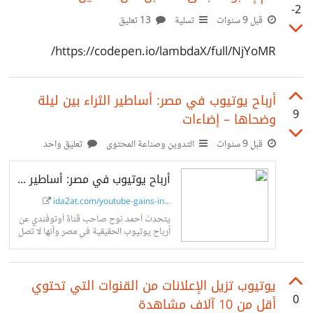
-2
قبل 9 سنوات
تسلية
13 تعليق
https://codepen.io/lambdaX/full/NjYoMR/
أرباح يوتيوب في مصر: أساطير الثراء بين ليلة
9
وضحاها – إضاءات
قبل 9 سنوات
التدوين وصناعة المحتوى
تعليق واحد
أرباح يوتيوب في مصر: أساطير الثراء بين ليلة وضحاها – إضاءات
ida2at.com/youtube-gains-in...
يتحدث أحمد نوح صاحب قناة أوتوفندي عن
أرباح يوتيوب الحقيقية في مصر وأنها لا تصل
لعشرات الآلاف من الدولارات بعكس ما تزعم
بعض التقارير الصحافية.
يوتيوب تزيل الإعلانات من القنوات التي تحتوي
0
أقل من 10 آلاف مشاهدة