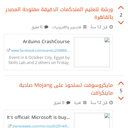
D9%81-
ورشة لتعليم المتحكمات الدقيقة مفتوحة المصدر
2
بالقاهرة
%D8%A7%D9%84%D9%86%D8%B3%D8%AE%D
8%A9-
قبل 12 سنةً
هاردوير والكترونيات
0 تعليق
%D8%A7%D9%84%D8%AB%D8%A7%D9%86%D
Arduino CrashCourse
9%8A%D8%A9-%D9%85%D9%86-
www.facebook.com/events/254966007...
%D9%82%D9%85%D8%A9-
Event in 6 October City, Egypt by
%D8%B1%D9%8A%D8%A7%D8%AF%D8%A9-
Skills Lab and 2 others on Friday,
December 19 201418 posts in the
%D8%A7%D9%84%D8%A3%D8%B9%D9%85%D
discussion.
8%A7%D9%84
مايكروسوفت تستحوذ على Mojang صاحبة
5
ماينكرافت
قبل 12 سنةً
تقنية
0 تعليق
It's official: Microsoft is buying Minecraft developer Mojang for $2.5 billion
thenextweb.com/microsoft/2014/0...