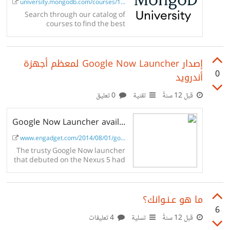
university.mongodb.com/courses/10gen/M1...
Search through our catalog of
courses to find the best
MongoDB course for you. Sign up
for free today and get started on
your MongoDB University
إصدار Google Now Launcher لمعظم أجهزة
Certification.
0
أندرويد
قبل 12 سنةً
تقنية
0 تعليق
Google Now Launcher available for most Android phones - Engadget
www.engadget.com/2014/08/01/googl...
The trusty Google Now launcher
that debuted on the Nexus 5 had
already made its way to the rest
of that family and Play Edition
devices. Now, folks wielding any
ما هو عـنـوانك؟
handset running Android 4.1
(Jelly Bean) and later can grab
6
the feature, even if it's...
قبل 12 سنةً
تسلية
4 تعليقات