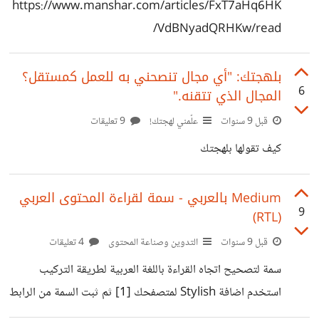
https://www.manshar.com/articles/FxT7aHq6HK
VdBNyadQRHKw/read/
بلهجتك: "أي مجال تنصحني به للعمل كمستقل؟
6
المجال الذي تتقنه."
قبل 9 سنوات
علّمني لهجتك!
9 تعليقات
كيف تقولها بلهجتك
Medium بالعربي - سمة لقراءة المحتوى العربي
9
(RTL)
قبل 9 سنوات
التدوين وصناعة المحتوى
4 تعليقات
سمة لتصحيح اتجاه القراءة باللغة العربية لطريقة التركيب
استخدم اضافة Stylish لمتصفحك [1] ثم ثبت السمة من الرابط
https://userstyles.org/styles/140158/medium-