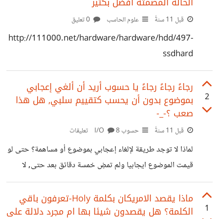
الحالة المصمتة أفضل بكثير
المحدثون عليها أو على أسانيدها بالضعف ونحوها * وهناك أيضا
قبل 11 سنةً
علوم الحاسب
0 تعليق
اللون الرمادي والذي لم أفهم ما يعنيه
http://111000.net/hardware/hardware/hdd/497-
ssdhard
رجاءً رجاءً رجاءً يا حسوب أريد أن ألغي إعجابي
2
بموضوع بدون أن يحسب كتقييم سلبي, هل هذا
صعب ؟-_-
قبل 11 سنةً
حسوب I/O
8 تعليقات
لماذا لا توجد طريقة لإلغاء إعجابي بموضوع أو مساهمة؟ حتى لو
قيمت الموضوع ايجابيا ولم تمضِ خمسة دقائق بعد حتى, لا
أستطيع إلغاء إعجابي مما يضطرني إلى تقييم ذلك المسكين
بالسالب حتى يُلغى تقييمي الموجب! لماذا تضطروني إلى هذا
ماذا يقصد الامريكان بكلمة Holy-تعرفون باقي
1
الكلمة؟ هل يقصدون شيئا بها ام مجرد دلالة على
الفعل يا حسوب! لماذا لا تضيفون هذه الميزة؟ على الأقل اضيفوا