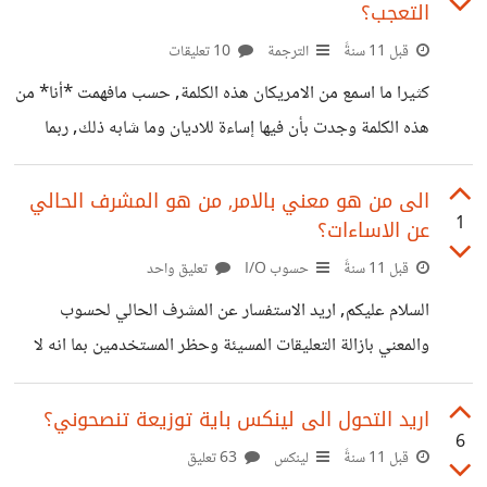
التعجب؟
هذه الميزة خلال الدقائق الأولى من التقييم بعد ذلك لكل حادث
قبل 11 سنةً
الترجمة
10 تعليقات
حديث, يا ترى هل هناك من يسمع كلامي أم أنه لا حياة لمن
تنادي؟
كثيرا ما اسمع من الامريكان هذه الكلمة, حسب مافهمت *أنا* من
هذه الكلمة وجدت بأن فيها إساءة للاديان وما شابه ذلك, ربما
اساءة لله عز وجل؟ لكن حتى لا اتعجل قررت بان اطرح هذا
الموضوع لارى رايكم فيه خصوصا وان الكثير منهم يقولوها وقت
الى من هو معني بالامر, من هو المشرف الحالي
1
عن الاساءات؟
الذهول او التعجب ولا اعلم هل اصبحت كلمة عادية مفرغة من
معناها ام بقي معناها هو المقصود؟؟؟ ماهو رايكم؟ أحيانا أريد أن
قبل 11 سنةً
حسوب I/O
تعليق واحد
ادردش مع امريكي على الشابكة (النت) لأجل هذا الامر حتى افهم
السلام عليكم, اريد الاستفسار عن المشرف الحالي لحسوب
ما يقصدوه.
والمعني بازالة التعليقات المسيئة وحظر المستخدمين بما انه لا
توجد حاليا خاصية الابلاغ عن المحتوى المسيء في التعليقات؟
اريد التحول الى لينكس باية توزيعة تنصحوني؟
6
قبل 11 سنةً
لينكس
63 تعليق