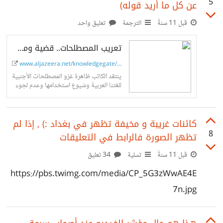
5
عن كل ما أريد قوله)
أضفت أكثر من موضوع نشط في نفس الوقت. لذا أرجو من
المعنيين بهذا الأمر إضافة خاصية عدم التنبيه بجانب خاصية
قبل 11 سنةً
الترجمة
تعليق واحد
إخفاء مفضلتي للمستخدمين. :) [@Omar] هل تقدر على
تعريب المصطلحات.. قضية ومشكلات
تحقيق أمنيتي؟ :)
www.aljazeera.net/knowledgegate/op...
ينتقد الكاتب ظاهرة غزو المصطلحات الأجنبية
للغتنا العربية وشيوع استخدامها وعدم لجوء
الناطقين بالضاد إلى الوسائل التي تتيحها
اللغة العربية قبل نقل المفردة الأجنبية، لاسيما
وأنها غنية ومرنة ولها ضوابط وقواعد يعتمد
كائنات غريبة و مخيفة تظهر في بغداد :) , إذا لم
عليها لمواجهة الظواهر اللغوية غير...
8
تظهر الصورة فالرابط في التعليقات
قبل 11 سنةً
تسلية
34 تعليق
https://pbs.twimg.com/media/CP_5G3zWwAE4E
7n.jpg