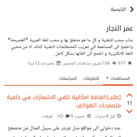
الرئيسية
عمر النجار
شاب محب للتقنية و كل ما هو متعلق بها و محب للغة العربية *الفصيحة*
واطمح الى المساهمة في تعريب المصطلحات التقنية كذلك انا من محبي
اللغة الانكليزية و اطمح الى اتقانها بشكل كامل
617
1.56 مليون مشاهدات المحتوى
عضو منذ
12 سنةً
المساهمات
التعليقات
المجتمعات
[طلب]:اضافة امكانية تلقي الاشعارات في خلفية
11
متصفحات الهواتف
قبل 8 سنوات
حسوب I/O
9 تعليقات
عند دخولي الى مواقع مثل تويتر على سبيل المثال من متصفح