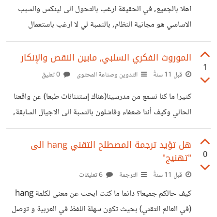
اهلا بالجميع, في الحقيقة ارغب بالتحول الى لينكس والسبب
الاساسي هو مجانية النظام, بالنسبة لي لا ارغب باستعمال
الوندوز 8.1 على الرغم من اني احببته جدا (اعتقد ان الكثيرين
لايحبونه) بسبب سعره الغالي نسبيا وعدم مقدرتي اصلا على
الموروث الفكري السلبي, مابين النقص والإنكار
1
الشراء, وانا لا اريد ان اوجع راسي وابقى في شك هل الامر حلال
قبل 11 سنةً
التدوين وصناعة المحتوى
0 تعليق
ام حرام, بالاضافة الى الضعف النسبي لعتاد حاسوبي المحمول ,
كثيرا ما كنا نسمع من مدرسينا(هناك إستثنائات طبعا) عن واقعنا
عدم حاجتي لكي استخدم البرامج المتواجدة على وندوز
الحالي وكيف أننا ضعفاء وفاشلون بالنسبة الى الاجيال السابقة,
كالفوتوشوب وحزمة المكتب اوفيس وغيرها ومن اجل كل هذا
فإقتصاديا ترى الفقر المتفشي بين الناس, ترى البطالة, ترى الناس
ارغب في
التي تستجدي, ترى السراق والمرتشين, ترى وترى وترى, اما
هل تؤيد ترجمة المصطلح التقني hang الى
0
"تهنيج"
بالنسبة للواقع العسكري فحدث بلا حرج, فها هي فلسطيم محتلة
والاقصى مسلوب والعراق جريح وسوريا تشتعل وليبيا تغلي
قبل 11 سنةً
الترجمة
6 تعليقات
واليمن تغرق و و و , أما اخلاقيا :) فلن اتحث بالموضوع اصلا!.
كيف حالكم جميعا؟ دائما ما كنت ابحث عن معنى لكلمة hang
طبعا لن انكر شيئا مما قاله اساتذتنا, فكل هذا صحيح ولا
(في العالم التقني) بحيث تكون سهلة اللفظ في العربية و توصل