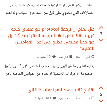
لوقت طويل للوصول الى المجتمع المطلوب. كذلك ارجو اضافة
السلام عليكم, اتمنى ان تظيفوا هذه الخاصية لان هناك بعض
امكانية الترتيب الابجدي كالتالي:عندما ادخل الى صفحة
المشاركات التي تحتوي على كيل من الشتائم و السباب و لا اعلم
المجتمعات التي اتابعها يظهر لي شريط يحتوي على الاحرف
كيف ابلغ عنها حتى وان وجدت طريقة للابلاغ فلن تكون بسهولة
الابجدية فمثلا عند ضغطي على الحرف "ح"
اضافة هذه الخاصية مع :المزيد
هل تعلم ان ترجمة protocol هو ميفاق كلمة
3
غريبة حقا! اتظن انها الترجمة الحقيقية؟ كلا! بل
هو خطأ مطبعي فظيع في أحد "القواميس
التقنية" !
قبل 11 سنةً
الترجمة
10 تعليقات
بداية لنشرح ما هو البروتوكول حسب اعتقادي فهو *البروتوكول
: مجموعة الاجراءات الرسمية او نظام من القوانين الخاصة بامر
معين* كثيرا ما كنت ابحث عن تعريب لهذه الكلمة الى ان وجدت
هذا التعريب في عرب آيز في قاموسهم التقني وهو قاموس
اقتراح تقليل عدد المجتمعات كالتالي
5
بفكرة رائعة يهدف الى توحيد المصطلحات التقنية حتى لا
قبل 11 سنةً
حسوب I/O
8 تعليقات
يتشتت المستخدم العربي عند قرائته لترجمات متعددة (ترى في