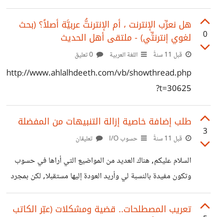
المصطلحات المُنتجة في مختلف المجالات العلمية والتقنية وهي
في ازدياد مضرد كل يوم، ولا وجود لمشروع حقيقي او محاولة
هل نعرِّب الإنترنت ، أم الإنترنتُّ عربيَّة أصلاً؟ (بحث
0
لغوي إنترنتِّي) - ملتقى أهل الحديث
حتى لترجمة هذه المصطلحات وأنا أتكلم هنا على مستوى الدولة
لا الافراد. كنت اخشى على العربية اندثارها وتأخرها عن ركب
قبل 11 سنةً
اللغة العربية
0 تعليق
العلوم (وهذا هو الحاصل) وذلك لأنه ان لم تكن لغتك قادرة على
http://www.ahlalhdeeth.com/vb/showthread.php
استيعاب العلوم فسيلجأ طلابها الى استعمال اللغة القادرة على
?t=30625
ذلك بل
طلب إضافة خاصية إزالة التنبيهات من المفضلة
3
قبل 11 سنةً
حسوب I/O
تعليقان
السلام عليكم, هناك العديد من المواضيع التي أراها في حسوب
وتكون مفيدة بالنسبة لي وأريد العودة إليها مستقبلا, لكن بمجرد
إضافتها إلى المفضلة يصبح التصفح جحيما, عشرات التنبيهات هنا
وهناك لأن فلانا رد على الموضوع الذي في مفضلتي خصوصا إذا
تعريب المصطلحات.. قضية ومشكلات (عبّر الكاتب