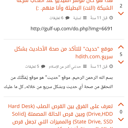
هذا هو حال مؤشر الفيديو عند أصحاب سرعة
2
الشبكة (النت) البطيئة وأنا منهم. :)
قبل 11 سنةً
تسلية
6 تعليقات
http://gulf-up.com/do.php?img=6691
موقع "حديث" للتأكد من صحة الأحاديث بشكل
5
سريع.hdith.com
قبل 11 سنةً
حدثني أكثر عن الإسلام
5 تعليقات
بسم الله الرحمن الرحيم. موقع "حديث" هو موقع يُمَكِّنُكَ من
التحقق من صحة أي حديث وبشكل سريع من خلاله, كل ما عليك
فعله هو كتابة جزء من الحديث أو الحديث كله لتظهر لك النتائج.
عند البحث ستلاحظ أن الأحاديث ملونة بألوان مختلفة وهذه
تعرف على الفرق بين القرص الصلب (Hard Desk
0
Drive,HDD) وبين قرص الحالة المصمتة (ٍSolid
الألوان تعني: * اللون الأخضر : أحاديث حكم المحدثون عليها أو
State Drive, SSD) والمميزات التي تجعل قرص
على أسانيدها بالصحة ونحوها * اللون الأحمر: أحاديث حكم