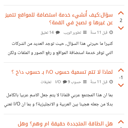
المعنى بشكل جيد بكلمة واحدة. رايت العديد من المستخدمين
العرب قد استعملوا لفظة "تهنيج" (تلفظ بالجيم) للدلالة على تلك
سؤال:كيف أُنشيء خدمة استضافة للمواقع تتميز
2
عن غيرها و تصبح في القمة؟
الحالة والتي عندها تتوقف اللعبة او نظام التشغيل او الجهاز او
البرنامج عن الاستجابة لمدة معينة من الزمن. صراحة وجدت هذا
قبل 11 سنةً
تطوير الويب
14 تعليق
اللفظ جيدا نوعا ما حيث انه يشبه تعريب Television بتلفاز
كثيرا ما حيرني هذا السؤال, حيث توجد العديد من الشركات
ويقبل الاشتقاق فنقول: هنَّجَ يُهنِّجُ تهنيجاً. ونقول: هنَّجَ
التي توفر خدمة استضافة المواقع و رفع الصور و الملفات ولكن
في حال رغبت ان اقوم بشراء خوادم و عمل شركة للاستضافة و
رفع الملفات فما الذي سيجعلني مميزا عن غيري من الشركات
لماذا لا تتم تسمية حسوب I\O بـ حسوب د\خ ؟
-1
التي توفر نفس الخدمة وتجعل المستخدم يرغب بخدمتي؟ وهل
قبل 11 سنةً
حسوب I/O
9 تعليقات
من الممكن ان اصل للعالمية؟
بما ان هذا المجتمع عربي فلماذا لا يتم جعل الاسم عربيا بالكامل
بدلا من جعله هجينا بين العربية و الانجليزية؟ و بما ان I/O تعني
Input\Output فلماذا لا تتم تسمية المجتمع بحسوب د/خ
والتي تعني حسوب دخل/خرج؟
هل الطاقة المتجددة حقيقة ام وهم؟ وهل