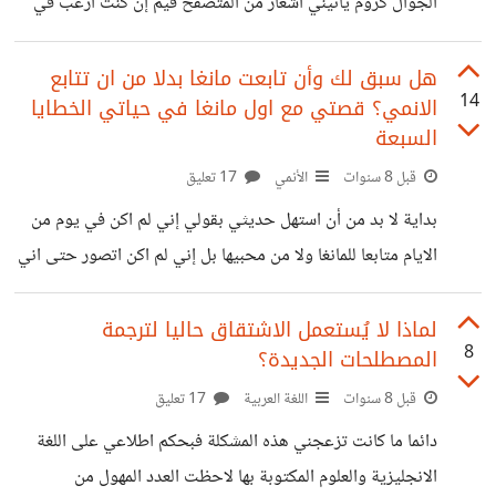
الجوال كروم يأتيني اشعار من المتصفح فيم إن كنت ارغب في
تلقي الاشعارات على هاتفي (اي في خلفية نظام الاندرويد)، طلبي
هنا أن تضيفوا نفس الميزة هنا في حسوب اي أن تصلني
هل سبق لك وأن تابعت مانغا بدلا من ان تتابع
14
الانمي؟ قصتي مع اول مانغا في حياتي الخطايا
الاشعارات في لوحة الاشعارات بدلا من وجوب كوني في الصفحة
السبعة
قبل 8 سنوات
الأنمي
17 تعليق
بداية لا بد من أن استهل حديثي بقولي إني لم اكن في يوم من
الايام متابعا للمانغا ولا من محبيها بل إني لم اكن اتصور حتى اني
ساتابع مانغا حتى نهاية عمري، وكنت اتعجب ممن يقرأها فكنت
اقول ماذا يرى فيها فما هي الا رسوم جامدة لا تعيشك الجو، فكل
لماذا لا يُستعمل الاشتقاق حاليا لترجمة
8
المصطلحات الجديدة؟
الانميات المشهورة هي انميات فيها الكثير من الحركة والقتال
فالانمي دائما ما كان الافضل بالنسبة لي، فكرت عدة مرات في
قبل 8 سنوات
اللغة العربية
17 تعليق
قراءة مانغا لكني لم استسغ الفكرة من اصلها. نبدأ الان
دائما ما كانت تزعجني هذه المشكلة فبحكم اطلاعي على اللغة
الانجليزية والعلوم المكتوبة بها لاحظت العدد المهول من