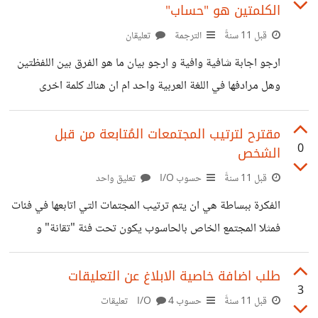
الكلمتين هو "حساب"
قبل 11 سنةً
الترجمة
تعليقان
ارجو اجابة شافية وافية و ارجو بيان ما هو الفرق بين اللفظتين
وهل مرادفها في اللغة العربية واحد ام ان هناك كلمة اخرى
مناسبة لتعريب "Compute"؟ شاركونا بآرائكم.
مقترح لترتيب المجتمعات المُتابعة من قبل
0
الشخص
قبل 11 سنةً
حسوب I/O
تعليق واحد
الفكرة ببساطة هي ان يتم ترتيب المجتمات التي اتابعها في فئات
فمثلا المجتمع الخاص بالحاسوب يكون تحت فئة "تقانة" و
المجتمع الخاص باللغة العربية تحت فئة "اللغات" و هكذا حتى لا
يضيع المستخدم فعندما ارغب برؤية المجتمعات التي اتابعها
طلب اضافة خاصية الابلاغ عن التعليقات
3
تظهر لي المجتمعات بصورة عشوائية مما يؤدي الى استغراقي
قبل 11 سنةً
حسوب I/O
4 تعليقات