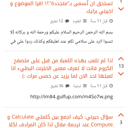
1
تستحق ان تُسمى بـ"متجددة"؟\ اقرا الموضوع و
اخبرني برايك
قبل 11 سنةً
العلوم
12 تعليق
بسم الله الرحمن الرحيم السلام عليكم ورحمة الله و بركاته (لا
تنسوا الرد على سلامي لكم عند تعليقكم وكذلك ردوا علي في
قلوبكم فرد السلام واجب :p) اليوم وبينما كنت اتأمل موضوع
النفط و كيف انه قارب على الانتهاء و وجوب البحث في مجال
اذا لم تلعب بهذه اللعبة من قبل على متصفح
13
الكروم فانت لا تعرف معنى الانترنت البطيء انا
الطاقة المتجددة وكيف ان هذه الطاقة غير قابلة للنفاذ, وهذا مما
لعبتها لحد الان لما يزيد عن خمس مرات :)
اثار استغرابي اليوم بعد تاملي في الموضوع. فكيف تستحق
قبل 11 سنةً
تسلية
36 تعليق
الطاقة المتجددة هذا الاسم وهي غير متجددة حقا! فلو فكرنا
مثلا في مجال الطاقة الشمسية لوجدنا
http://im84.gulfup.com/m4So7w.png
سؤال حيرني: كيف اجمع بين كلمتي Calculate و
3
Compute عند ترجمة مقال اذا كان المرادف لكلا