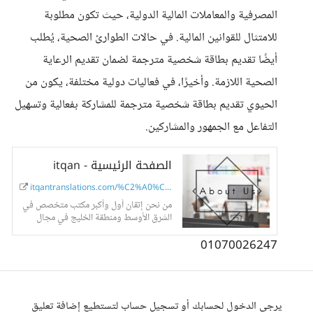
المصرفية والمعاملات المالية الدولية، حيث تكون مطلوبة
للامتثال للقوانين المالية. في حالات الطوارئ الصحية، يُطلب
أيضًا تقديم بطاقة شخصية مترجمة لضمان تقديم الرعاية
الصحية اللازمة. وأخيرًا، في فعاليات دولية مختلفة، يكون من
الحيوي تقديم بطاقة شخصية مترجمة للمشاركة بفعالية وتسهيل
التفاعل مع الجمهور والمشاركين.
الصفحة الرئيسية - itqan
itqantranslations.com/%C2%A0%C2%A0
من نحن إتقان أول وأكبر مكتب متخصص في
الشرق الأوسط ومنطقة الخليج في مجال
الترجمة المعتمدة، حيث يقع مقرها الرئيسي
في مصر والاّن تمتد خدماتنا...
01070026247
يرجى الدخول لحسابك أو تسجيل حساب لتستطيع إضافة تعليق