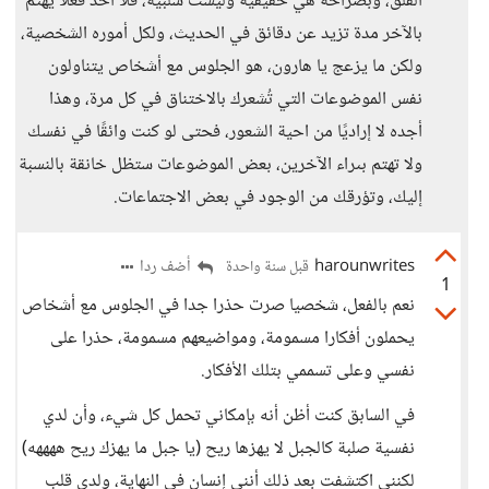
القلق، وبصراحة هي حقيقية وليست سلبية، فلا أحد فعلًا يهتم
بالآخر مدة تزيد عن دقائق في الحديث، ولكل أموره الشخصية،
ولكن ما يزعج يا هارون، هو الجلوس مع أشخاص يتناولون
نفس الموضوعات التي تُشعرك بالاختناق في كل مرة، وهذا
أجده لا إراديًا من احية الشعور، فحتى لو كنت وائقًا في نفسك
ولا تهتم بىراء الآخرين، بعض الموضوعات ستظل خانقة بالنسبة
إليك، وتؤرقك من الوجود في بعض الاجتماعات.
harounwrites
أضف ردا
قبل سنة واحدة
1
نعم بالفعل، شخصيا صرت حذرا جدا في الجلوس مع أشخاص
يحملون أفكارا مسمومة، ومواضيعهم مسمومة، حذرا على
نفسي وعلى تسممي بتلك الأفكار.
في السابق كنت أظن أنه بإمكاني تحمل كل شيء، وأن لدي
نفسية صلبة كالجبل لا يهزها ريح (يا جبل ما يهزك ريح ههههه)
لكنني اكتشفت بعد ذلك أنني إنسان في النهاية، ولدي قلب