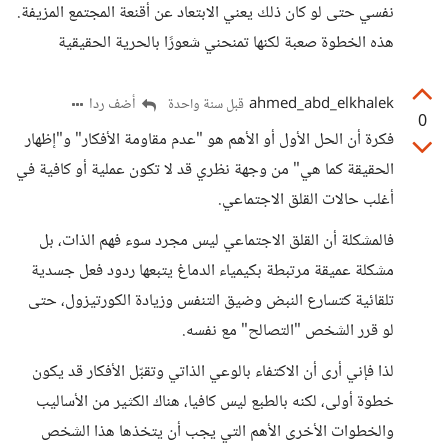
نفسي حتى لو كان ذلك يعني الابتعاد عن أقنعة المجتمع المزيفة.
هذه الخطوة صعبة لكنها تمنحني شعورًا بالحرية الحقيقية
ahmed_abd_elkhalek
أضف ردا
قبل سنة واحدة
0
فكرة أن الحل الأول أو الأهم هو "عدم مقاومة الأفكار" و"إظهار
الحقيقة كما هي" من وجهة نظري قد لا تكون عملية أو كافية في
أغلب حالات القلق الاجتماعي.
فالمشكلة أن القلق الاجتماعي ليس مجرد سوء فهم الذات، بل
مشكلة عميقة مرتبطة بكيمياء الدماغ يتبعها ردود فعل جسدية
تلقائية كتسارع النبض وضيق التنفس وزيادة الكورتيزول، حتى
لو قرر الشخص "التصالح" مع نفسه.
لذا فإني أرى أن الاكتفاء بالوعي الذاتي وتقبّل الأفكار قد يكون
خطوة أولى، لكنه بالطبع ليس كافيا، هناك الكثير من الأساليب
والخطوات الأخرى الأهم التي يجب أن يتخذها هذا الشخص