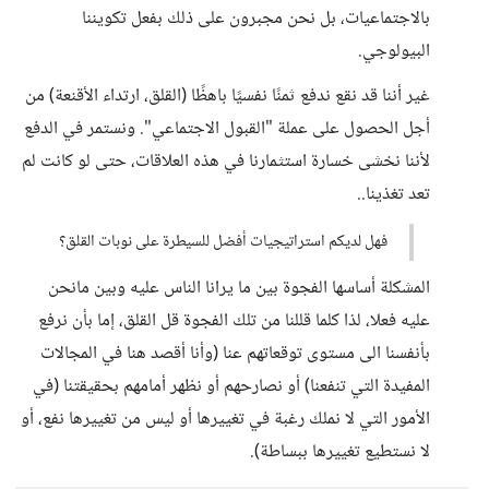
بالاجتماعيات، بل نحن مجبرون على ذلك بفعل تكويننا
البيولوجي.
غير أننا قد نقع ندفع ثمنًا نفسيًا باهظًا (القلق، ارتداء الأقنعة) من
أجل الحصول على عملة "القبول الاجتماعي". ونستمر في الدفع
لأننا نخشى خسارة استثمارنا في هذه العلاقات، حتى لو كانت لم
تعد تغذينا..
فهل لديكم استراتيجيات أفضل للسيطرة على نوبات القلق؟
المشكلة أساسها الفجوة بين ما يرانا الناس عليه وبين مانحن
عليه فعلا، لذا كلما قللنا من تلك الفجوة قل القلق، إما بأن نرفع
بأنفسنا الى مستوى توقعاتهم عنا (وأنا أقصد هنا في المجالات
المفيدة التي تنفعنا) أو نصارحهم أو نظهر أمامهم بحقيقتنا (في
الأمور التي لا نملك رغبة في تغييرها أو ليس من تغييرها نفع، أو
لا نستطيع تغييرها ببساطة).