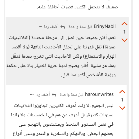
ضعيف لا يتحمل الكثير. فصرت أحافظ عليه.
ErinyNabil
أضف ردا
قبل سنة واحدة
1
نعم، أظن جميعنا حين نصل إلى مرحلة محددة (الثلاثينيات
عمومًا) تقل قدرتنا على تحمّل الأحاديث التافهة (ولا أقصد
الهزار والاستمتاع) ولكن الأحاديث التي تخرج بعدها مُثقّل
بمشاعر سلبية، أظن يصبح لدينا حرية اختيار بناءً على حكمة
ورؤية للأشخص أكثر مما قبل.
harounwrites
أضف ردا
قبل سنة واحدة
1
ليس الجميع، لا زلت أعرف الكثيرين تجاوزوا الثلاثينات
بسنوات كثيرة، بل أعرف من هم في الخمسينات ولا زالوا
في نفس المستوى المنحط ويستمتعون بالتهجم على
بعضهم البعض، وبالتهكم والسخرية والتنمر وشتى أنواع