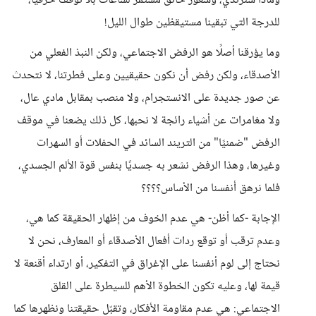
وماذا سنرتدي، وشعور خانق مستمر لساعات بلا توقف حرفيًا،
للدرجة التي تبقينا مستيقظين طوال الليل!
وما يؤرقنا أصلًا هو الرفض الاجتماعي، ولكن النبذ الفعلي من
الأصدقاء، ولكن رفض أن نكون حقيقيين وعلى فطرتنا، لا نتحدث
عن صور جديدة على الانستجرام، ولا منصب بمقابل مادي عال،
ولا مغامرات عن أشياء رائجة لا نحبها، كل ذلك يضعنا في موقف
الرفض "ضمنيًا" من التريند السائد في الحفلات أو السهرات
وغيرها، وهذا الرفض نشعر به جسديًا بنفس قوة الألم الجسدي،
فلما نرهق أنفسنا من الأساس؟؟؟؟
الإجابة -كما أظن- هي عدم الخوف من إظهار الحقيقة كما هي،
وعدم ترقب أو توقع ردات أفعال الأصدقاء أو المعارف، نحن لا
نحتاج إلى لوم أنفسنا على الإغراق في التفكير، أو ارتداء أقنعة لا
قيمة لها، وعليه تكون الخطوة الأهم للسيطرة على القلق
الاجتماعي: هي عدم مقاومة الأفكار، وتقبّل حقيقتنا ونظهرها كما