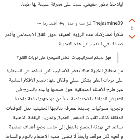
ليلاحظ تطور حقيقي، لست على معرفة عميقة بها طبعا.
Thejasmine09
أضف ردا
قبل سنة واحدة
0
شكراً لمشاركتك هذه الرؤية العميقة حول القلق الاجتماعي وأقدر
صدقك في التعبير عن هذه التجربة
فهل لديكم استراتيجيات أفضل للسيطرة على نوبات القلق؟
من منطلق الخبرة هناك بعض الأساليب التي تساعد في السيطرة
على نوبات القلق بشكل عملي وفعّال منها: تغيير الأفكار السلبية
عبر طرح الأسئلة المنطقية حول صحتها والبدء بالتدرج في
التعرض للمواقف الاجتماعية بدلاً من مواجهتها دفعة واحدة
وتجربة سلوكيات جديدة لمعرفة نتائجها الحقيقية بدل التوقعات
المقلقة كذلك تقنيات التنفس العميق وتمارين اليقظة الذهنية
تساعد في تهدئة الجسم والعقل إلى جانب وضع أهداف صغيرة
واقعية لكل موقف وأيضاً لا ننسى أهمية الاهتمام بالنوم والنشاط