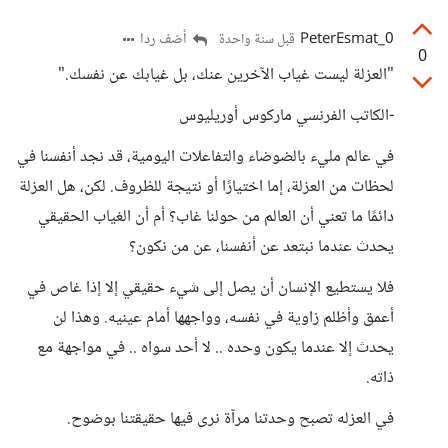
PeterEsmat_0
أضف ردا
قبل سنة واحدة
0
"العزلة ليست غياب الآخرين عنك، بل غيابك عن نفسك."
-الكاتب الفرنسي ماركوس أوريليوس
في عالم مليء بالضوضاء والتفاعلات اليومية، قد نجد أنفسنا في
لحظات من العزلة، إما اختيارًا أو نتيجة للظروف. لكن، هل العزلة
دائمًا ما تعني أن العالم من حولنا غاب؟ أم أن الغياب الحقيقي
يحدث عندما نبتعد عن أنفسنا، عن من نكون؟
فلا يستطيع الإنسان أن يصل إلى شيء حقيقي إلا إذا غاص في
أعمق وأظلم زاوية في نفسه، وواجهها أمام عينيه. وهذا لن
يحدث إلا عندما يكون وحده .. لا أحد سواه .. في مواجهة مع
ذاته.
في العزله تصبح وحدتنا مرآة نرى فيها حقيقتنا بوضوح.