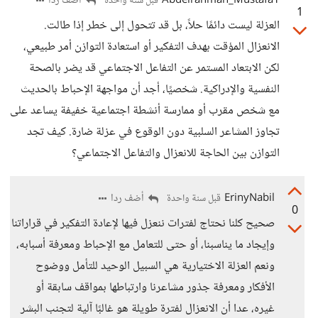
Abdelrahman_Mustafa1
أضف ردا
قبل سنة واحدة
1
العزلة ليست دائمًا حلاً، بل قد تتحول إلى خطر إذا طالت.
الانعزال المؤقت بهدف التفكير أو استعادة التوازن أمر طبيعي،
لكن الابتعاد المستمر عن التفاعل الاجتماعي قد يضر بالصحة
النفسية والإدراكية. شخصيًا، أجد أن مواجهة الإحباط بالحديث
مع شخص مقرب أو ممارسة أنشطة اجتماعية خفيفة يساعد على
تجاوز المشاعر السلبية دون الوقوع في عزلة ضارة. كيف تجد
التوازن بين الحاجة للانعزال والتفاعل الاجتماعي؟
ErinyNabil
أضف ردا
قبل سنة واحدة
0
صحيح كلنا نحتاج لفترات ننعزل فيها لإعادة التفكير في قراراتنا
وإيجاد ما يناسبنا، أو حتى للتعامل مع الإحباط ومعرفة أسبابه،
ونعم العزلة الاختيارية هي السبيل الوحيد للتأمل ووضوح
الأفكار ومعرفة جذور مشاعرنا وارتباطها بمواقف سابقة أو
غيره، عدا أن الانعزال لفترة طويلة هو غالبًا آلية لتجنب البشر