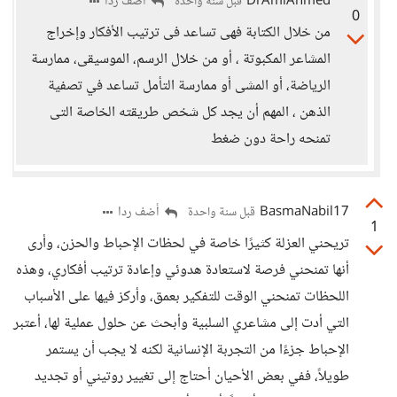
DrAmlAhmed
أضف ردا
قبل سنة واحدة
0
من خلال الكتابة فهى تساعد فى ترتيب الأفكار وإخراج
المشاعر المكبوتة ، أو من خلال الرسم، الموسيقى، ممارسة
الرياضة، أو المشى أو ممارسة التأمل تساعد في تصفية
الذهن ، المهم أن يجد كل شخص طريقته الخاصة التى
تمنحه راحة دون ضغط
BasmaNabil17
أضف ردا
قبل سنة واحدة
1
تريحني العزلة كثيرًا خاصة في لحظات الإحباط والحزن، وأرى
أنها تمنحني فرصة لاستعادة هدوئي وإعادة ترتيب أفكاري، وهذه
اللحظات تمنحني الوقت للتفكير بعمق، وأركز فيها على الأسباب
التي أدت إلى مشاعري السلبية وأبحث عن حلول عملية لها، أعتبر
الإحباط جزءًا من التجربة الإنسانية لكنه لا يجب أن يستمر
طويلاً، ففي بعض الأحيان أحتاج إلى تغيير روتيني أو تجديد