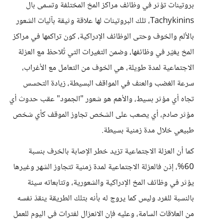
بروتينات تؤثر في وظائف مراكز المخ المختلفة وتسمى بال
Tachykinins، تلك البروتينات لها علاقة وثيقة بآليات الشعور
بالألم والخوف وحتى الوظائف الإدراكية، كون تراكمها في مراكز
المخ يغيّر في وظائفها، وضمن التغيرات التي تُلاحظ مع العزلة
الاجتماعية لمدة طويلة، هي الخوف من التعامل مع الأغراب،
سرعة الغضب والعنف في المواقف البسيطة، زيادة التحسس
تجاه أي مؤثر بسيط، والأهم هو شعور "الجمود" عقب حدوث أي
مؤثر صادم، أي يصعب على الشخص تجاوز الموقف كأي شخص
طبيعي خلال مدة زمنية بسيطة.
كما أن العزلة الاجتماعية تزيد خطر الإصابة بالخرف بنسبة
60%، إذن فالعزلة الاجتماعية لمدة زمنية تتجاوز الشهر وغيرها
يؤثر في وظائف المخ الإدراكية والشعورية، وتتابعاته سيئة
بالنسبة للفرد وليس كما يروج له بأنه بتلك الطريقة ينقذ نفسه
من العلاقات السامة، وعليه فإن الانعزال لفترات في اليوم للعمل