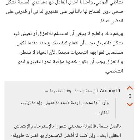
نشاطي اليومي، وأحيانًا أخرى أتعامل مع مشاعري السلبية بشكل
صحي دون السماح لها بالتأثير على تقديري لذاتي أو قدرتي على
المضي قدمًا.
ورغم ذلك بالطبع لا ينبغي أن نستسلم للانعزال أو نعيش فيه
بشكل دائم، بل يجب أن نتعلم كيف نخرج منه عندما نكون
مستعدين لمواجهة التحديات مجددًا، لأن الحياة لا تنتظر،
والانعزال يجب أن يكون خطوة مؤقتة نحو التغيير والنمو
الشخصي.
Amany11
أضف ردا
قبل سنة واحدة
0
وأرى أنها تمنحني فرصة لاستعادة هدوئي وإعادة ترتيب
أفكاري...
بالفعل بسمة، فالعزلة تمنحني شعورا بالإسترخاء والإنتعاش
العقلي أيضا.. وإن كنت لا أفضل الإستمرار بها لفترات طويلة؛