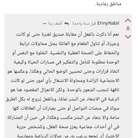
مناطق رمادية.
ErinyNabil
أضف ردا
قبل سنة واحدة
0
نعم أنا ذكرت بالفعل أن مقابلة صديق لفترة حتى لو كانت
وجيزة، أو تناول الطعام مع العائلة يمثل محاولات ترابط
والحفاظ على الصحة العقلية والنفسية. الخلوة مع النفس أو
الوحدة مطلوبة للتأمل والتفكير في مسارات الحياة وكيفية
اتخاذ قرارات وحتى تحسين الوضع الحالي وهكذا، وعكسها هو
الاجتماعية الزائدة ومحاولة الانشغال بأي أمور حتى لو كانت
تافهة لتجنب الشعور بالوحدة. ولكن الانعزال المقصود هنا هو
الرغبة في الابتعاد عن البشر تمامًا، وبالفعل يُروج له بكل الطرق
سواءً في منصات التواصل أو حتى بعبارات أن العلاقات كلها
سامة والا بتعاد عن البشر مكسب وهكذا، في حين أن المشاركة
في أي أحداث جماعية يعزز صحة العقل، وللشخص حرية
الاختيار أي تجمع يرغب به، من صالات الرياضة وممارسة