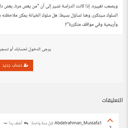
ويصعب تغييره. إذا كانت الدراسة تشير إلى أن "من يغش مرة، يغش دائمًا
السلوك سيتكرر، وهنا تساؤل بسيط: هل سلوك الخيانة يمكن ملاحظته من
وأريحية وفي مواقف متكررة"؟
يرجى الدخول لحسابك أو تسجي
حساب جديد
التعليقات
Abdelrahman_Mustafa1
أضف ردا
قبل سنة واحدة