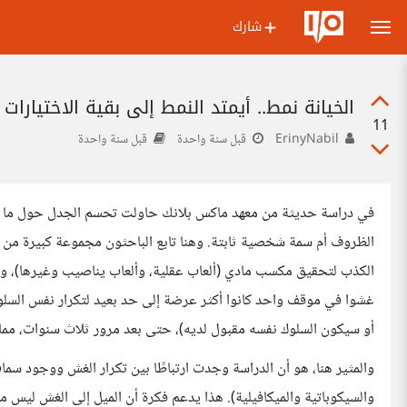
شارك
الخيانة نمط.. أيمتد النمط إلى بقية الاختيارات ا
11
ErinyNabil
قبل سنة واحدة
قبل سنة واحدة
في دراسة حديثة من معهد ماكس بلانك حاولت تحسم الجدل حول ما إذا
الظروف أم سمة شخصية ثابتة. وهنا تابع الباحثون مجموعة كبيرة من
الكذب لتحقيق مكسب مادي (ألعاب عقلية، وألعاب يناصيب وغيرها)، وراق
غشوا في موقف واحد كانوا أكثر عرضة إلى حد بعيد لتكرار نفس السلو
أو سيكون السلوك نفسه مقبول لديه)، حتى بعد مرور ثلاث سنوات، مما
والمثير هنا، هو أن الدراسة وجدت ارتباطًا بين تكرار الغش ووجود س
والسيكوباتية والميكافيلية). هذا يدعم فكرة أن الميل إلى الغش ليس 