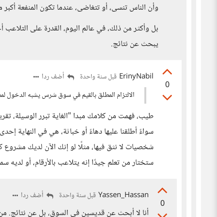
وأن الناس تنسى، أو تتغاضى، عندما تكون المنفعة أكبر م
بل وأكثر من ذلك، في عالم اليوم، القدرة على التلاعب أحي
يبحث عن نتائج.
ErinyNabil
أضف ردا
قبل سنة واحدة
0
الالتزام المطلق بالقيم في سوق شرس يشبه الدخول ل
طيب، فهمت من كلامك مبدا "الغاية تبرر الوسيلة، تقريبً
سواءً أطلقنا عليها دهاءً أو خباثة، هي في النهاية إحد
شخصيات لا نثق فيها، مثلًا لو إنك الآن لديك مشروع ك
ستختار من تعلم جيدًا إنه يتلاعب بالأرقام، أو لديه س
Yassen_Hassan
أضف ردا
قبل سنة واحدة
0
أنا لا أبحث عن قديسين في السوق، بل عن نتائج. من 