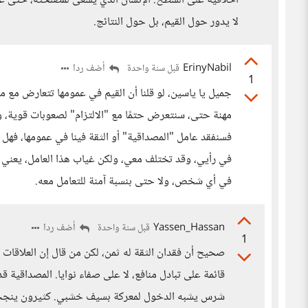
أخلاقية على السطح. الإنسان الذي يسعى لمصلحته، حتى عبر ا
لا يدور حول القيم، بل حول النتائج.
ErinyNabil
أضف ردا
قبل سنة واحدة
1
جميل يا ياسين، لو قلنا أن القيم في عمومها تتعارض مع م
مهنة حتى، سنتعرض حتمًا مع "الالتزام" لصعوبات قوية، وست
فسنفقد عامل "المصداقية" أو الثقة فينا في عمومها، فهل
في رأيي، وقد تختلف معي، ولكن غياب هذا العامل، يعني ا
في أي شخص، ولا حتى بنسبة آمنة للتعامل معه.
Yassen_Hassan
أضف ردا
قبل سنة واحدة
1
صحيح أن فقدان الثقة له ثمن، لكن من قال إن العلاقات الإ
قائمة على تبادل منافع، لا على صفاء نوايا. المصداقية ق
شرس يشبه الدخول لمعركة بسيف خشبي. كثيرون ينجحون 