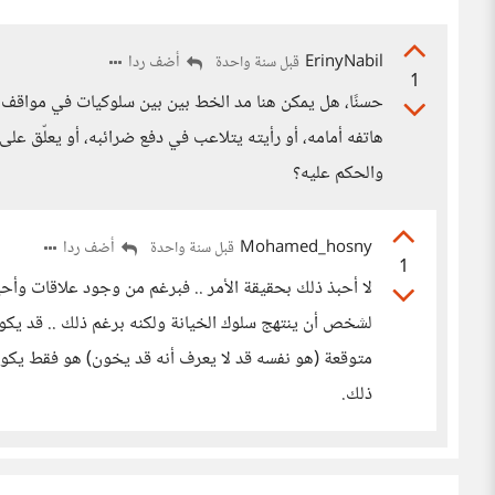
ErinyNabil
أضف ردا
قبل سنة واحدة
1
حسنًا، هل يمكن هنا مد الخط بين بين سلوكيات في مواقف و
هاتفه أمامه، أو رأيته يتلاعب في دفع ضرائبه، أو يعلّق على
والحكم عليه؟
Mohamed_hosny
أضف ردا
قبل سنة واحدة
1
لا أحبذ ذلك بحقيقة الأمر .. فبرغم من وجود علاقات وأح
لشخص أن ينتهج سلوك الخيانة ولكنه برغم ذلك .. قد يكو
متوقعة (هو نفسه قد لا يعرف أنه قد يخون) هو فقط يكون
ذلك.