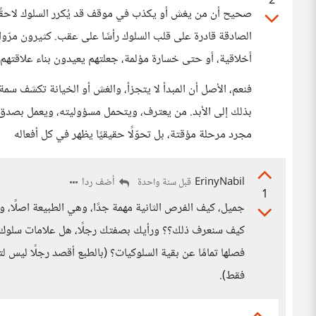
2
صحيح أن من يغش أو يكذب في موقف قد يُكرر السلوك لاحقًا، ل
الصادقة قادرة على قلب السلوك رأسًا على عقب. كثيرون مرّ
أخلاقية، أو حتى خسارة مؤلمة، جعلتهم يعيدون بناء علاقتهم ب
فنعم، الأصل أن المبدأ لا يتجزأ، والغش أو الخيانة تكشف 
بذلك إلى الأبد. من يعترف، ويتحمل مسؤوليته، ويعمل بصد
مجرد مرحلة مؤقتة، بل تحوّلًا حقيقيًا يظهر في كل أفعاله
ErinyNabil
أضف ردا
قبل سنة واحدة
1
جميل، كيف الفرص الثانية مهمة جدًا، وهي الطبيعة اصلًا،
كيف سنعرف ذلك؟؟ ورأيك بصفتك رجلًا، هل علامات سلوك 
فصلها تمامًا عن بقية السلوكيات؟ (بالطبع أقصد رجلًا ليس 
فقط).