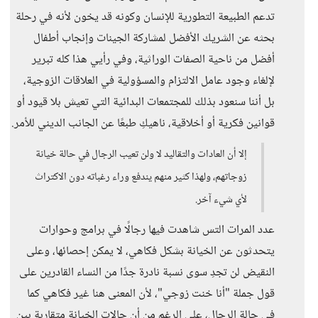
تدعم الطبيعة التطورية للإنسان وكونه قد يخون لأنه في رحلة
بحثه عن الشريك الأفضل لمشاركة الجينات وإنجاب أطفال
أفضل من ناحية الصفات الوراثية، وفي رأيي هذا كله تبرير
لإلغاء وجود عامل الالتزام والمسؤولية في العلاقات الزوجية،
بل أننا سنعود بذلك للمجتمعات البدائية التي تعيش بلا قيود أو
قوانين فكرية أو أخلاقية، ناهيكِ طبعًا عن الجانب الديني للأمر.
إلا أن العادات والتقاليد لا ولن تعيب الرجال في حالة خيانة
زوجاتهم، ولهذا كثير منهم يندفع وراء رغباته دون الاكتراث
لأي شيء آخر.
عدد المرات التس شاهدت فيها رجالًا في برامج وحوارات
يتحدثون عن الخيانة بشكل فكاهي، لا يمكن إحصائها، وعلى
النقيض لن تجدِ سوى نسبة نادرة جدًا من النساء القادرين على
قول جملة "أنا خنت زوجي"، لأن المعنى هنا غير فكاهي كما
في حالة الرجال، على الرغم من أن حالات الخيانة متقاربة بين