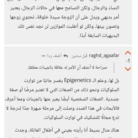
النساء والرجال، ولكن التسامح معها في حالات الرجال، يعتبر
أمر بديهي ويدل على أن الزوجة سيدة خلوقة، تحتوي زوجها
وتصون بيتها، ولكن لو أنقلبت الموازين لن نجد نفس تلك
البديهيات السابقة أبدًا.
raghd_agaafar
أضف ردا
قبل سنتين
-1
صراحة لا أعتقد أن الأمر له علاقة بالجينات مطلقا،
بل لها، وعلم الـ Epigenetics يفسر جانبًا من توارث
السلوكيات ونحو ذلك من الصفات التي لا تعتبر مرضًا أو صفة
جسدية. الصفات الشخصية أيضًا يعبر عنها بالجينات ومما أعرف
فالأبحاث في هذا الصدد وصلت إلى مرحلة مبهرة جدًا لدرجة لا
تدع مجالًا للتشكيك في توارث السلوكيات.
هناك مثال بسيط أنا رأيته بعيني في أطفال العائلة، وجدت