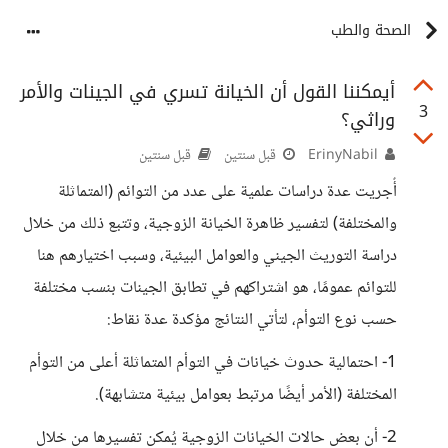
الصحة والطب
أيمكننا القول أن الخيانة تسري في الجينات والأمر
3
وراثي؟
ErinyNabil
قبل سنتين
قبل سنتين
أٌجريت عدة دراسات علمية على عدد من التوائم (المتماثلة
والمختلفة) لتفسير ظاهرة الخيانة الزوجية، وتتبع ذلك من خلال
دراسة التوريث الجيني والعوامل البيئية، وسبب اختيارهم هنا
للتوائم عمومًا، هو اشتراكهم في تطابق الجينات بنسب مختلفة
حسب نوع التوأم، لتأتي النتائج مؤكدة عدة نقاط:
1- احتمالية حدوث خيانات في التوأم المتماثلة أعلى من التوأم
المختلفة (الأمر أيضًا مرتبط بعوامل بيئية متشابهة).
2- أن بعض حالات الخيانات الزوجية يُمكن تفسيرها من خلال