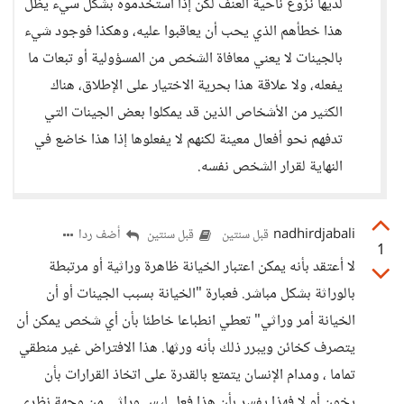
لديها نزوع ناحية العنف لكن إذا استخدموه بشكل سيء يظل
هذا خطأهم الذي يحب أن يعاقبوا عليه، وهكذا فوجود شيء
بالجينات لا يعني معافاة الشخص من المسؤولية أو تبعات ما
يفعله، ولا علاقة هذا بحرية الاختيار على الإطلاق، هناك
الكثير من الأشخاص الذين قد يمكلوا بعض الجينات التي
تدفهم نحو أفعال معينة لكنهم لا يفعلوها إذا هذا خاضع في
النهاية لقرار الشخص نفسه.
nadhirdjabali
أضف ردا
قبل سنتين
قبل سنتين
1
لا أعتقد بأنه يمكن اعتبار الخيانة ظاهرة وراثية أو مرتبطة
بالوراثة بشكل مباشر. فعبارة "الخيانة بسبب الجينات أو أن
الخيانة أمر وراثي" تعطي انطباعا خاطئا بأن أي شخص يمكن أن
يتصرف كخائن ويبرر ذلك بأنه ورثها. هذا الافتراض غير منطقي
تماما ، ومدام الإنسان يتمتع بالقدرة على اتخاذ القرارات بأن
يخون أو لا فهذا يفسر بأن هذا فعل ليس وراثي من وجهة نظري.