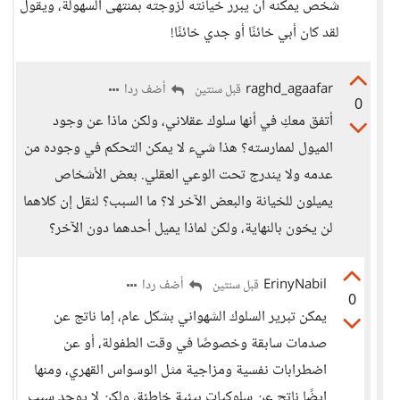
شخص يمكنه أن يبرر خيانته لزوجته بمنتهى السهولة، ويقول
لقد كان أبي خائنًا أو جدي خائنًا!
raghd_agaafar
أضف ردا
قبل سنتين
0
أتفق معكِ في أنها سلوك عقلاني، ولكن ماذا عن وجود
الميول لممارسته؟ هذا شيء لا يمكن التحكم في وجوده من
عدمه ولا يندرج تحت الوعي العقلي. بعض الأشخاص
يميلون للخيانة والبعض الآخر لا؟ ما السبب؟ لنقل إن كلاهما
لن يخون بالنهاية، ولكن لماذا يميل أحدهما دون الآخر؟
ErinyNabil
أضف ردا
قبل سنتين
0
يمكن تبرير السلوك الشهواني بشكل عام، إما ناتج عن
صدمات سابقة وخصوصًا في وقت الطفولة، أو عن
اضطرابات نفسية ومزاجية مثل الوسواس القهري، ومنها
ايضًا ناتج عن سلوكيات بيئية خاطئة، ولكن لا يوجد سبب