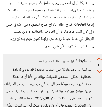
رغباته بكامل إرداته دون وجود عامل قد يفرض عليه ذلك أو
يدفعه غصبا وراء ذلك، والثقافة المجتمعية تشجع على ذلك، كما
ذكرتِ فالغرب تزداد فيه هذه الحالات، لأن من البداية مفهوم
إقامة العلاقات خارج إطار الزواج مباح لديهم، وفي الشرق حتى
وإن كان الأمر محرما، إلا أن العادات والتقاليد لا ولن تعيب
الرجال في حالة خيانة زوجاتهم، ولهذا كثير منهم يندفع وراء
رغباته دون الاكتراث لأي شيء آخر.
ErinyNabil
أضف ردا
قبل سنتين
0
الدراسة لم تجد علاقة بين جينات محددة قد تؤدي لزيادة
احتمالية إندفاع الشخص للخيانة، وبالتالي فأنا أراها نقطة
ضعف قوية، وخصوصًا مع الرغبة في توضيح أن بعض الخيانات
سببها عوامل وراثية، ولا أعرف إن كان أحد أسباب الدراسة هو
تبرير التعدد في العلاقات أو polygamy أو ما يطلقون عليه
الآن العلاقات المفتوحة، أم لا، ولكن وجدت أن الدراسات أيضًا