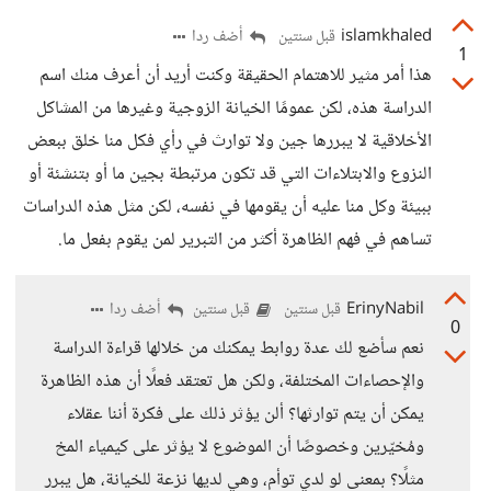
islamkhaled
أضف ردا
قبل سنتين
1
هذا أمر مثير للاهتمام الحقيقة وكنت أريد أن أعرف منك اسم
الدراسة هذه، لكن عمومًا الخيانة الزوجية وغيرها من المشاكل
الأخلاقية لا يبررها جين ولا توارث في رأي فكل منا خلق ببعض
النزوع والابتلاءات التي قد تكون مرتبطة بجين ما أو بتنشئة أو
ببيئة وكل منا عليه أن يقومها في نفسه، لكن مثل هذه الدراسات
تساهم في فهم الظاهرة أكثر من التبرير لمن يقوم بفعل ما.
ErinyNabil
أضف ردا
قبل سنتين
قبل سنتين
0
نعم سأضع لك عدة روابط يمكنك من خلالها قراءة الدراسة
والإحصاءات المختلفة، ولكن هل تعتقد فعلًا أن هذه الظاهرة
يمكن أن يتم توارثها؟ ألن يؤثر ذلك على فكرة أننا عقلاء
ومُخيّرين وخصوصًا أن الموضوع لا يؤثر على كيمياء المخ
مثلًا؟ بمعنى لو لدي توأم، وهي لديها نزعة للخيانة، هل يبرر