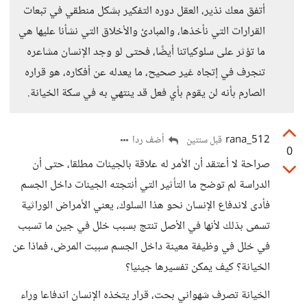
أتفق معك نذير، العقل دوره التفكير بشكل منطقي في تبعات
القرارات التي نأخذها، والمبادئ والأخلاق التي نشأنا عليها هي
ما تؤثر على سلوكياتنا أيضًا، فحتى لو وجد الإنسان مشاعره
تنجرف في إتجاه غير صحيح، ما يعدله عن أفكاره، هو قراره
الصارم بأنه لن يقوم بأي فعل قد ينتهي به في سكة الخيانة.
rana_512
أضف ردا
قبل سنتين
0
صراحة لا أعتقد أن الأمر له علاقة بالجينات مطلقا، حتى أن
الدراسة لم توضح ما التأثير التي أنتجته الجينات داخل الجسم
فأدى لاندفاع الإنسان نحو هذا السلوك، يعني الأمراض الوراثية
تسمى بذلك لأنها في الأصل تنتج بسبب خلل في جين ما تسبب
في خلل في وظيفة معينة داخل الجسم سببت المرض، فماذا عن
الخيانة؟ كيف يمكن تفسيرها جينيا؟
الخيانة تصرف شهواني بحت، قرار يتخذه الإنسان اندفاعا وراء