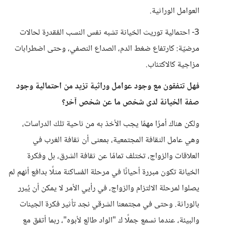
العوامل الوراثية.
3- احتمالية توريث الخيانة تشبه نفس النسب المٌقدرة لحالات
مرضيّة: كارتفاع ضغط الدم، الصداع النصفي، وحتى اضطرابات
مزاجية كالاكتئاب.
فهل تتفقون مع وجود عوامل وراثية تزيد من احتمالية وجود
صفة الخيانة لدى شخص ما عن شخص آخر؟
ولكن هناك أمرًا مهمًا يجب الأخذ به من ناحية تلك الدراسات،
وهي عامل الثقافة المجتمعية، بمعنى أن ثقافة الغرب في
العلاقات والزواج، تختلف تمامًا عن ثقافة الشرق، بل وفكرة
الخيانة تكون مبررة أحيانًا في مرحلة المُساكنة مثلًا بدافع أنهم لم
يصلوا لمرحلة الالتزام والزواج، في رأيي الأمر لا يمكن أن يُبرر
بالوراثة. وحتى في مجتمعنا الشرقي نجد تأثير فكرة الجينات
والبيئة، عندما نسمع جملًا ك "الواد طالع لأبوه"، ربما أتفق مع