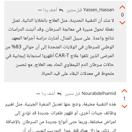
Yassen_Hassan
أضف ردا
قبل سنتين
0
لا شك أن التقنية الحديثة، مثل العلاج بالخلايا التائية، تمثل
نقطة تحول مثيرة في معالجة السرطان، وقد أثبتت الدراسات
نتائج واعدة. على سبيل المثال، أشارت دراسة أجراها المعهد
الوطني للسرطان في الولايات المتحدة إلى أن حوالي 83% من
المرضى الذين تلقوا علاج CAR-T أظهروا استجابة إيجابية في
حالات سرطان الدم الليمفاوي الحاد بعد العلاج، مع تحسن
ملحوظ في معدلات البقاء على قيد الحياة.
Nourabdelhamid
أضف ردا
قبل سنتين
1
هذه التقنية مخيفة، ونتج عنها تعديل الشفرة الجينية، مثل تغيير
وظائف جينات أخرى، أو ظهور طفرات جديدة قد تؤدي إلى
امراض مختلفة، وربما حتى أنواع جديدة من السرطان. بالإضافة
إلى ذلك، ما زال هناك قلق حول التوريث الجيني، أي أن