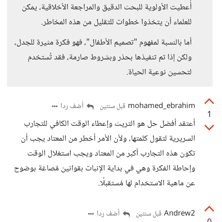
أُعطيت الأولوية للبحث الدقيق والمراجعة الأخلاقية، يمكن
للعلماء أن يتخذوا خطوات للتقليل من هذه المخاطر.
أما بالنسبة لمفهوم "تصميم الأطفال"، فهو فكرة مثيرة للجدل،
ولكن إذا تم تنفيذها بحذر وبشروط صارمة، فقد تُستخدم
لتحسين نوعية الحياة.
mohamed_ebrahim
أضف ردا
قبل سنتين
1
أعتقد أفضل حل هو التريث وإعطاء الوقت الكافي للتجارب
السريرية لتقول كلمتها، ولأن الأمر أخطر من المعتاد يجب أن
تكون هذه التجارب أكبر من المعتاد ويجب استغلال الوقت
وإحاطة الفكرة وهي في بداية الإنبات بقوانين مُصاغة بوضوح
عن ماهية الاستخدام لها مُستقبلًا.
Andrew2
أضف ردا
قبل سنتين