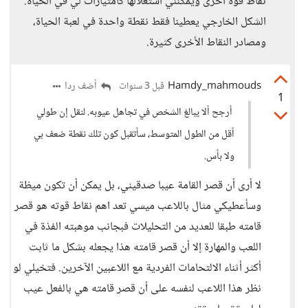
نقاط قوة أخرى ويمكنني استغلالها كامتيازات لي في الحياة.
الشكل الخارجي يعطينا فقط نقطة واحدة في لعبة الحياة،
ومصادر النقاط الأخرى كثيرة.
Hamdy_mahmouds
أضف ردا
قبل 3 سنوات
1
أرجح ألا يبالغ الشخص في تجاهل عيوبه. لنقل إن طولي
أقل من الطول المتوسط، سأتقبل كون تلك نقطة ضعف بي
ولا بأس.
لا أرى أن قصر القامة عيبا صدقيني، بل يمكن أن تكون ميظة
وسأعطيكي مثال باللاعب ميسي تعد اهم نقاط قوته هو قصر
قامته طبقا للعديد من التحليلات فبجانب موهبته الفذة في
اللعب والمهارة إلا أن قصر قامته هذا يجعله بشكل ما ثابت
أكثر أثناء الالتحامات الفردية مع اللاعبين الآخرين. فتخيلي لو
نظر هذا اللاعب لنفسه على أن قصر قامته هي بالفعل عيب