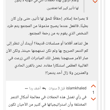
وعدم الركون لهذه الحملات التي في النهاية لا يكون
لها تأثير كبير كما تعتقدين.
لا بصراحة إسلام. إحقاقًا للحق لها تأثير، حتى وإن كان
بطيئًا، فالفعل عندما يصبح مذمومًا من المجتمع يتم طرد
الشخص الذي يقوم به من رحمة المجتمع.
هل تشاهد أفلاما أو مسلسلات قديمة؟ أريدك أن تنظر إلى
كم التنمر الصريح بها ولم نكن نستهجنها حينئذ، ولكن الآن
صار الأمر مستهجنا بفضل تلك المبادرات التي زرعت في
الغالبية العظمى استنكارا مفاده. نحن بالقرن الحادي
والعشرين ولا زال أحد يتنمر؟!
islamkhaled
أضف ردا
قبل 3 سنوات
1
في رأي تفشل هذه الحملات في معالجة أشكال التنمر
المختلفة وأن استراتيجياتها في كثير من الأحيان تكون