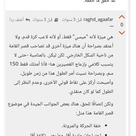
لما حقق ما حققه.
raghd_agaafar
أضف ردا
قبل 3 سنوات
قبل 3 سنوات
0
هي ميزة لأنه "ميسي" فقط، أو لأنه لاعب كرة قدم، ولا
أعتقد بصراحة أن هناك ميزة أخرى قد تصاحب قصر القامة
من ناحية الشكل الخارجي. لكن ليكن. بالمناسبة -حتى لا
يتسبب كلامي بإزعاج القصيرين هنا- فأنا أمتلك فقط 150
سم، وبصراحة نسيت أمر الطول هذا من زمن طويل،
وأصبحت أركز على نقاط قوتي الأخرى، وعدم النظر إلى
الطول كما لو كان منقذي.
ولكن إنصافًا للحق، هناك بعض الجوانب الجيدة في موضوع
قصر القامة هذا مثل:
خفة الحركة والمرونة.
احتياجات مادية أقل مما يعني تكلفة أقل.