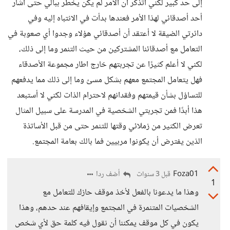
إلى حد كبير لكني أتذكر أن الأمر لم يكن يخطر ببالي حتى أشار
أحد أصدقائي لهذا الأمر فعندها بدأت في الانتباه إليه وفي
دائرتي الضيقة لا أعتقد أن أصدقائي هؤلاء وجدوا أي صعوبة في
التعامل مع أصدقائنا المشتركين من حيث التنمر وما إلى ذلك،
لكني لا أعلم كثيرًا عن تجربتهم خارج اطار مجموعة الأصدقاء
فهل يتعامل المجتمع معهم بشكل مسئ وما إلى ذلك مما يدفعهم
للتساؤل بشأن قيمتهم وفقدانهم لاحترام الذات لكني لا أستبعد
هذا أبدًا فمن تجربتي الشخصية في المدرسة على سبيل المثال
تعرض الكثير من زملائي وقتها للتنمر حتى من قبل الأساتذة
الذين يفترض أن يكونوا مربيين فما بالك بعامة المجتمع.
Foza01
أضف ردا
قبل 3 سنوات
1
وهذا ما يدعونا بالفعل لأخذ موقف حازك للتعامل مع
الشخصيات المتنمرة في المجتمع وإيقافهم عند حدهم، وهذا
يكون في كل موقف يمكننا أن نقول فيه كلمة حق لأي شخص