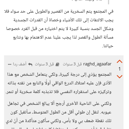
في المجتمع يتم السخرية من القصير والطويل على حد سواء فلا
يجب الالتفات إلى تلك الأشياء وخصاة أن القدرات الجسدية
وشكل الجسد بنسبة كبيرة لا يتم اختياره من قبل الفرد خصوصا
مسألة الطول والقصر لذا يجب علينا عدم الاهتمام بها ونتابع
حياتنا.
raghd_agaafar
أضف ردا
قبل 3 سنوات
قبل 3 سنوات
1
المجتمع يؤذي إلى درجة كبيرة، ولكي يتعامل الشخص مع هذا
الأذى فإن عليه امتلاك الدرع الواقي أولًا والنابع من ثقته بذاته
وتركيزه على استقراره النفسي فلا تذبذبه كلمة سخرية أو تنمر.
ولكني على الناحية الأخرى أرجح ألا يبالغ الشخص في تجاهل
عيوبه. لنقل إن طولي أقل من الطول المتوسط، سأتقبل كون
تلك نقطة ضعف بي ولا بأس، ولكني سأكون متأكدة من أنّ لدي