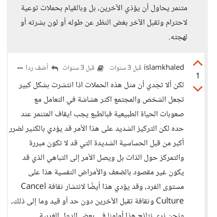
متنمر يحاول أن يؤذي الآخرين، بل وبالقيام بحملات توعية
لاحترام وتقبل الآخر بغض النظر عن طوله أو لون بشرته أو
لهجته.
islamkhaled
أضف ردا
قبل 3 سنوات
قبل 3 سنوات
1
لكن ألا تجدي أن مثل هذه الحملات اذا انتشرت بشكل كبير
تجعل الشخص والمجتمع اكثر هشاشة في التعامل مع
صعوبات الحياة الطبيعية فبالطبع يجب ايقاف المتنمر عند
حده لكن التركيز الشديد على هذا الأمر قد يؤدي بالكثير لضرر
أكبر من قبل الحساسية الشديدة التي قد لا تكون مبررة
والتمركز حول الذات بل ويصل الأمر إلى التباهي الذي قد
يكون غير مقصود بالضعف والأمراض النفسية هذا على
مستوى الفرد، وقد يؤدي هذا أيضًا لانتشار ثقافة Cancel
Culture وثقافة تقبل الآخرين دون حد أو قيد وما إلى ذلك،
ونحن نرى نتائج هذا أمامنا في بعض الدول الغربية.