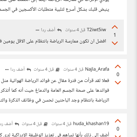
ينبض قلبك بشكل أسرع لتلبية متطلبات الأكسجين في الجسم، 
T2iwt5iw
أضف ردا
قبل 4 سنوات
1
افضل ان تكون ممارسة الرياضة بانتظام على الاقل يومين 
Najla_Arafa
أضف ردا
قبل 4 سنوات
قبل 4 سنوات
0
فعلا لقد قرأت من فترة مقال عن فوائد الرياضة الهوائية مثل (
فوائدها على صحة الجسم العامة والدماغ حيث أنه كما أتذ
الرياضة بانتظام وجد الباحثين تحسن في وظائف الذكرة والتر
huda_khashan19
أضف ردا
قبل 4 سنوات
قبل 4 سنوات
0
أضف إلى ذلك بأنها تساهم في تعزيز الوظيفة الإدراكية لدى ك