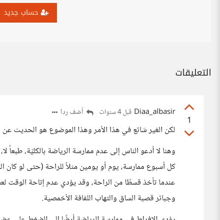
حساب جديد
التعليقات
Diaa_albasir
أضف ردا
قبل 4 سنوات
1
لكن الغير شائع في هذا الأمر وهذا الموضوع هو الحديث عن أ
وهنا لا أدعو الناس إلى عدم ممارسة الرياضة بالكليّة، طبعاً لا
كل أسبوع ممارسة، يوم أو يومين مثلاً للراحة (حتى لو كان ا
عندما تأخذ قسطًا من الراحة، وقد يؤدي عدم إتاحة الوقت لع
وجبائر قصبة الساق والتهاب اللفافة الأخمصية.
يؤدي الإفراط في ممارسة الرياضة أيضًا إلى الضغط على عضل