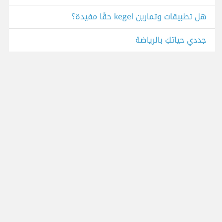
هل تطبيقات وتمارين kegel حقًا مفيدة؟
جددي حياتكِ بالرياضة