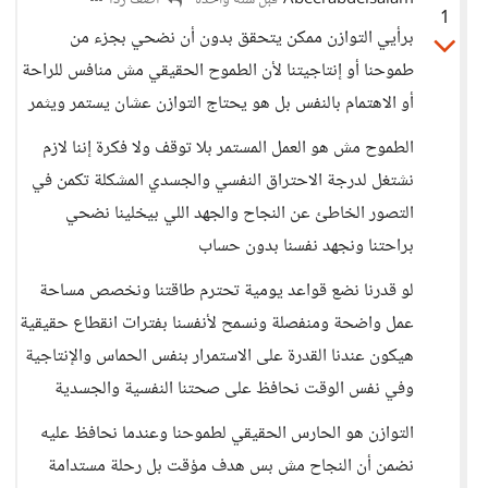
Abeerabdelsalam
أضف ردا
قبل سنة واحدة
1
برأيي التوازن ممكن يتحقق بدون أن نضحي بجزء من
طموحنا أو إنتاجيتنا لأن الطموح الحقيقي مش منافس للراحة
أو الاهتمام بالنفس بل هو يحتاج التوازن عشان يستمر ويثمر
الطموح مش هو العمل المستمر بلا توقف ولا فكرة إننا لازم
نشتغل لدرجة الاحتراق النفسي والجسدي المشكلة تكمن في
التصور الخاطئ عن النجاح والجهد اللي بيخلينا نضحي
براحتنا ونجهد نفسنا بدون حساب
لو قدرنا نضع قواعد يومية تحترم طاقتنا ونخصص مساحة
عمل واضحة ومنفصلة ونسمح لأنفسنا بفترات انقطاع حقيقية
هيكون عندنا القدرة على الاستمرار بنفس الحماس والإنتاجية
وفي نفس الوقت نحافظ على صحتنا النفسية والجسدية
التوازن هو الحارس الحقيقي لطموحنا وعندما نحافظ عليه
نضمن أن النجاح مش بس هدف مؤقت بل رحلة مستدامة