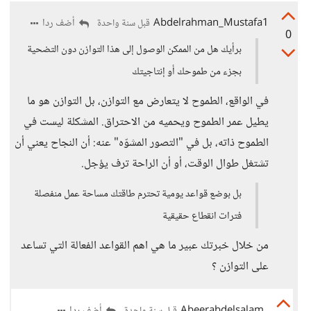
Abdelrahman_Mustafa1
أضف ردا
قبل سنة واحدة
0
برأيك هل من الممكن الوصول إلى هذا التوازن دون التضحية
بجزء من طموحك أو إنتاجيتك
في الواقع، الطموح لا يتعارض مع التوازن، بل التوازن هو ما
يطيل عمر الطموح ويحميه من الاحتراق. المشكلة ليست في
الطموح ذاته، بل في "التصور المشوّه" عنه: أن النجاح يعني أن
تشتغل طوال الوقت، أو أن الراحة ترف يؤجل.
بل بوضع قواعد يومية تحترم طاقتك مساحة عمل منفصلة
فترات انقطاع حقيقية
من خلال خبرتك عبير ما هي اهم القواعد الفعالة التي تساعد
على التوازن ؟