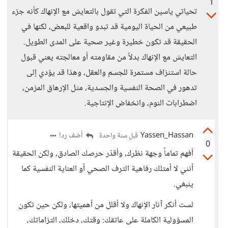
1
تحياتي ياسين الفكرة التي تقول بالتعايش مع الإنهاك كأنه جزء
طبيعي من الحياة اليومية قد تبدو واقعية للبعض، لكنها في
الحقيقة قد تكون خطيرة وغير صحية على المدى الطويل.
التعايش مع الإنهاك بدلاً من مقاومته أو معالجته يعني قبول
حالة استنزاف مستمرة للجسم والعقل، وهذا قد يؤدي إلى
تدهور في الصحة النفسية والجسدية، مثل الإرهاق المزمن،
اضطرابات النوم، وانخفاض الإنتاجية.
Yassen_Hassan
أضف ردا
قبل سنة واحدة
0
أفهم تماماً وجهة نظرك، وأقدّر حرصك الصادق، ولكن الحقيقة
أنني لا أمتلك رفاهية الترف الصحي أو العناية النفسية كما
ينبغي.
لست أنكر آثار الإنهاك ولا أقلل من أهميتها، ولكن حين تكون
المسؤولية الكاملة على عاتقك: وقتك، دخلك، التزاماتك،