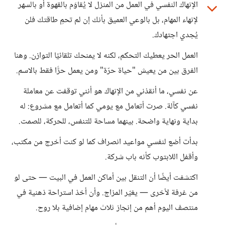
الإنهاك النفسي في العمل من المنزل لا يُقاوَم بالقهوة أو بالسهر
لإنهاء المهام، بل بالوعي العميق بأنك إن لم تحمِ طاقتك فلن
يُجدي اجتهادك.
العمل الحر يعطيك التحكم، لكنه لا يمنحك تلقائيًا التوازن. وهنا
الفرق بين من يعيش "حياة حرّة" ومن يعمل حرًّا فقط بالاسم.
عن نفسي، ما أنقذني من الإنهاك هو أنني توقفت عن معاملة
نفسي كآلة. صرت أتعامل مع يومي كما أتعامل مع مشروع: له
بداية ونهاية واضحة. بينهما مساحة للتنفس، للحركة، للصمت.
بدأت أضع لنفسي مواعيد انصراف كما لو كنت أخرج من مكتب،
وأقفل اللابتوب كأنه باب شركة.
اكتشفت أيضًا أن التنقل بين أماكن العمل في البيت — حتى لو
من غرفة لأخرى — يغيّر المزاج. وأن أخذ استراحة ذهنية في
منتصف اليوم أهم من إنجاز ثلاث مهام إضافية بلا روح.