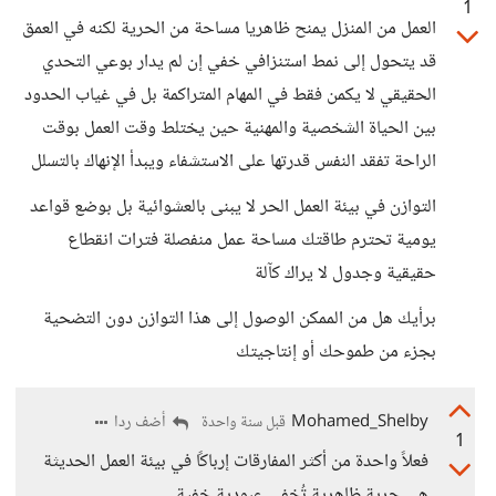
1
العمل من المنزل يمنح ظاهريا مساحة من الحرية لكنه في العمق
قد يتحول إلى نمط استنزافي خفي إن لم يدار بوعي التحدي
الحقيقي لا يكمن فقط في المهام المتراكمة بل في غياب الحدود
بين الحياة الشخصية والمهنية حين يختلط وقت العمل بوقت
الراحة تفقد النفس قدرتها على الاستشفاء ويبدأ الإنهاك بالتسلل
التوازن في بيئة العمل الحر لا يبنى بالعشوائية بل بوضع قواعد
يومية تحترم طاقتك مساحة عمل منفصلة فترات انقطاع
حقيقية وجدول لا يراك كآلة
برأيك هل من الممكن الوصول إلى هذا التوازن دون التضحية
بجزء من طموحك أو إنتاجيتك
Mohamed_Shelby
أضف ردا
قبل سنة واحدة
1
فعلاً واحدة من أكثر المفارقات إرباكًا في بيئة العمل الحديثة
هى حرية ظاهرية تُخفي عبودية خفية.