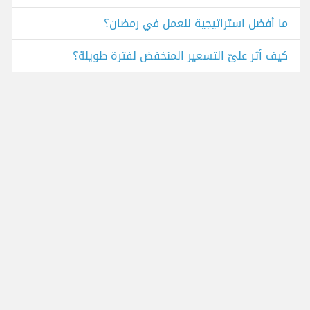
ما أفضل استراتيجية للعمل في رمضان؟
كيف أثر علىّ التسعير المنخفض لفترة طويلة؟