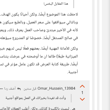
هذا المقابل البخس!
لاحظت هذا الموضوع أيضًا، ولكن أحيانًا يكون الهدف، 
وبالتالي سيوافقوا على سعر العميل، وبالطبع سيكون هن
لأنه في الأخير مبتدئ وصاحب العمل يعرف ذلك، ويعرف
في صالح المستقل أيضًا، خصوصًا لو المشروع سيؤهله لا
ولكن للأمانة المهنية أيضًا، بعضهم فعلًا ليس لديهم 
الميزانية طبعًا) طالما ان ما أوضحته في عرضك يتنا
أيضًا، طريقة كتابة العرض قد تكون عامل مؤثر في تسع
أجنبية.
Omar_Hussein_13984
أضف ردا
قبل سنتين
1
وأنت قد تفيدنا بخبراتك في العمل بمواقع أجنبية
هي ليست بالكبيرة كذلك، ولكن أغلب العملاء الأجانب 