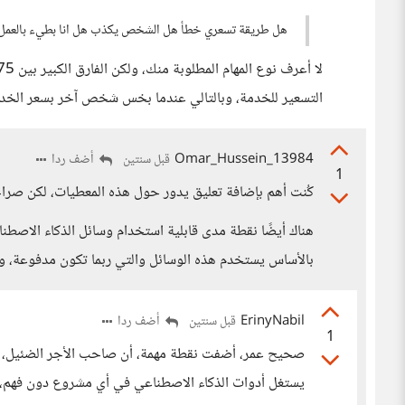
هل طريقة تسعري خطأ هل الشخص يكذب هل انا بطيء بالعمل ه
التسعير للخدمة، وبالتالي عندما بخس شخص آخر بسعر الخدمة
Omar_Hussein_13984
أضف ردا
قبل سنتين
1
كُنت أهم بإضافة تعليق يدور حول هذه المعطيات، لكن صراحة
هناك أيضًا نقطة مدى قابلية استخدام وسائل الذكاء الاصطن
بالأساس يستخدم هذه الوسائل والتي ربما تكون مدفوعة، وبالتا
ErinyNabil
أضف ردا
قبل سنتين
1
صحيح عمر، أضفت نقطة مهمة، أن صاحب الأجر الضئيل، ربم
يستغل أدوات الذكاء الاصطناعي في أي مشروع دون فهم، 