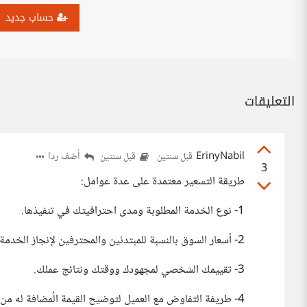
حساب جديد
التعليقات
ErinyNabil
أضف ردا
قبل سنتين
قبل سنتين
3
طريقة التسعير معتمدة على عدة عوامل:
1- نوع الخدمة المطلوبة ومدى احترافيتك في تنفيذها.
2- أسعار السوق بالنسبة للمبتدئين والمحترفين لإنجاز الخدمة.
3- تقييمك الشخصي لمجهودك ووقتك ونتائج عملك.
4- طريفة التفاوض مع العميل لتوضيح القيمة الُمضافة له من خلال توظيفك بسعر "عال" من وجهة نظره.