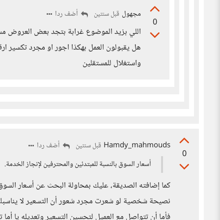
مجهول
أضف ردا
قبل سنتين
0
هل يقبولون العمل بهكذا اجور او مجرد تكسير ارق
واستغلال للمستقلين
Hamdy_mahmouds
أضف ردا
قبل سنتين
0
أسعار السوق بالنسبة للمبتدئين والمحترفين لإنجاز الخدمة.
كما إضافته الصديقة، عليك بمحاولة البحث عن أسعار الس
نصيحة شخصية لو شعرت مجرد شعور أن التسعير لا يناسبك 
فأما أن تتواصل مع العميل لتحسين التسعير وتعديله يا أم