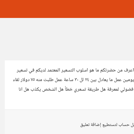
ا اعرف من حضرتكم ما هو اسلوب التسعير المعتمد لديكم في تسعير
المشاريع من فترة تواصل معي شخص يطلب عمل معين يحتاج تقريبا يومين عمل ما يعادل بين ٢٤ لل ٣٠ ساعة عمل طلبت منه ٧٥ دولار لقاء
د شخص يعمل نفس العمل ب ١٥ اثار الموضوع فضولي لمعرفة هل طريقة تسعري خطأ هل الشخص يكذب هل انا
ل حساب لتستطيع إضافة تعليق