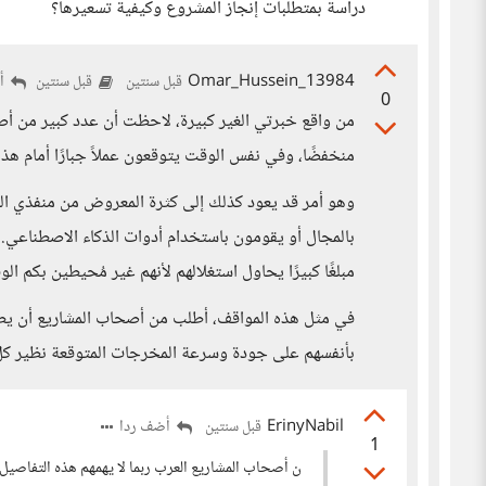
دراسة بمتطلبات إنجاز المشروع وكيفية تسعيرها؟
Omar_Hussein_13984
أ
قبل سنتين
قبل سنتين
0
من واقع خبرتي الغير كبيرة، لاحظت أن عدد كبير من أصحا
منخفضًا، وفي نفس الوقت يتوقعون عملاً جبارًا أمام هذا 
وهو أمر قد يعود كذلك إلى كثرة المعروض من منفذي المش
بالمجال أو يقومون باستخدام أدوات الذكاء الاصطناعي. 
مبلغًا كبيرًا يحاول استغلالهم لأنهم غير مُحيطين بكم ا
في مثل هذه المواقف، أطلب من أصحاب المشاريع أن يطل
بأنفسهم على جودة وسرعة المخرجات المتوقعة نظير كل مق
ErinyNabil
أضف ردا
قبل سنتين
1
ن أصحاب المشاريع العرب ربما لا يهمهم هذه التفاصيل ط