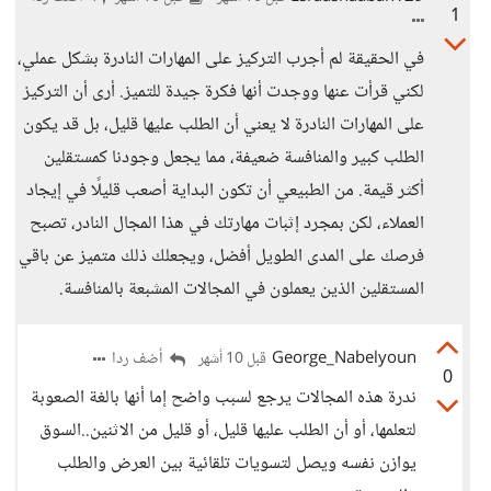
1
في الحقيقة لم أجرب التركيز على المهارات النادرة بشكل عملي،
لكني قرأت عنها ووجدت أنها فكرة جيدة للتميز. أرى أن التركيز
على المهارات النادرة لا يعني أن الطلب عليها قليل، بل قد يكون
الطلب كبير والمنافسة ضعيفة، مما يجعل وجودنا كمستقلين
أكثر قيمة. من الطبيعي أن تكون البداية أصعب قليلًا في إيجاد
العملاء، لكن بمجرد إثبات مهارتك في هذا المجال النادر، تصبح
فرصك على المدى الطويل أفضل، ويجعلك ذلك متميز عن باقي
المستقلين الذين يعملون في المجالات المشبعة بالمنافسة.
George_Nabelyoun
أضف ردا
قبل 10 أشهر
0
ندرة هذه المجالات يرجع لسبب واضح إما أنها بالغة الصعوبة
لتعلمها، أو أن الطلب عليها قليل، أو قليل من الاثنين..السوق
يوازن نفسه ويصل لتسويات تلقائية بين العرض والطلب