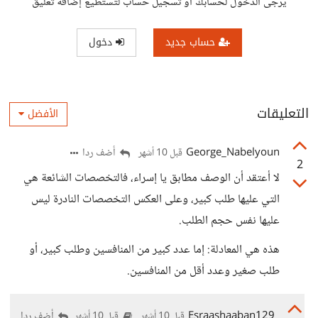
يرجى الدخول لحسابك أو تسجيل حساب لتستطيع إضافة تعليق
حساب جديد
دخول
التعليقات
الأفضل
George_Nabelyoun
أضف ردا
قبل 10 أشهر
2
لا أعتقد أن الوصف مطابق يا إسراء، فالتخصصات الشائعة هي
التي عليها طلب كبير، وعلى العكس التخصصات النادرة ليس
عليها نفس حجم الطلب.
هذه هي المعادلة: إما عدد كبير من المنافسين وطلب كبير، أو
طلب صغير وعدد أقل من المنافسين.
Esraashaaban129
أضف ردا
قبل 10 أشهر
قبل 10 أشهر