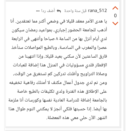
rana_512
أضف ردا
قبل سنة واحدة
0
يا هدى الأمر معقد قليلا في وضعي أكثر مما تعتقدين. أنا
أذهب للجامعة الحضور إجباري، بمواعيد رمضان سيكون
لدي أيام أنزل بها من الساعة ٨ صباحا وأنتهى في الرابعة
عصرا والمغرب في السادسة، وبالطبع المواصلات ستأخذ
فارق الساعتين لأن سكني بعيد قليلا، وإذا انتهينا من
الإفطار فلدي مسؤوليات في المنزل هذا إضافة للعبادات
وصلاة التراويح وأظنك تدركين كم تستغرق من الوقت،
ومن ثم لدي جدول أعمال مكثف لا أمتلك رفاهية تخفيفه
على الإطلاق هذه الفترة ولدي تكليفات بالطبع خاصة
بالجامعة إضافة للدراسة العادية نفسها وكورسات أنا ملزمة
بها أيضا. إذا حسبتها فلكي أنجز لا يمكنني النوم طوال هذا
الشهر. الآن حلي معي هذه المعضلة.