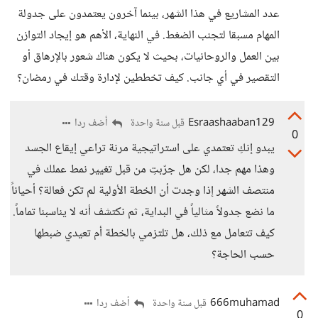
عدد المشاريع في هذا الشهر، بينما آخرون يعتمدون على جدولة
المهام مسبقا لتجنب الضغط. في النهاية، الأهم هو إيجاد التوازن
بين العمل والروحانيات، بحيث لا يكون هناك شعور بالإرهاق أو
التقصير في أي جانب. كيف تخططين لإدارة وقتك في رمضان؟
Esraashaaban129
أضف ردا
قبل سنة واحدة
0
يبدو إنكِ تعتمدي على استراتيجية مرنة تراعي إيقاع الجسد
وهذا مهم جدا، لكن هل جرّبتِ من قبل تغيير نمط عملك في
منتصف الشهر إذا وجدت أن الخطة الأولية لم تكن فعالة؟ أحياناً
ما نضع جدولاً مثالياً في البداية، ثم نكتشف أنه لا يناسبنا تماماً.
كيف تتعامل مع ذلك، هل تلتزمي بالخطة أم تعيدي ضبطها
حسب الحاجة؟
666muhamad
أضف ردا
قبل سنة واحدة
0