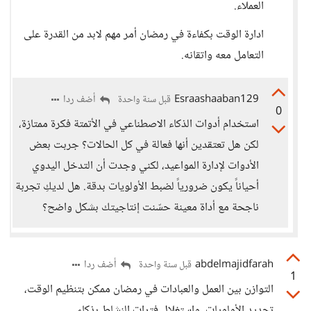
العملاء.
ادارة الوقت بكفاءة في رمضان أمر مهم لابد من القدرة على
التعامل معه واتقانه.
Esraashaaban129
أضف ردا
قبل سنة واحدة
0
استخدام أدوات الذكاء الاصطناعي في الأتمتة فكرة ممتازة،
لكن هل تعتقدين أنها فعالة في كل الحالات؟ جربت بعض
الأدوات لإدارة المواعيد، لكني وجدت أن التدخل اليدوي
أحياناً يكون ضرورياً لضبط الأولويات بدقة. هل لديكِ تجربة
ناجحة مع أداة معينة حسّنت إنتاجيتك بشكل واضح؟
abdelmajidfarah
أضف ردا
قبل سنة واحدة
1
التوازن بين العمل والعبادات في رمضان ممكن بتنظيم الوقت،
تحديد الأولويات، واستغلال فترات النشاط بذكاء.