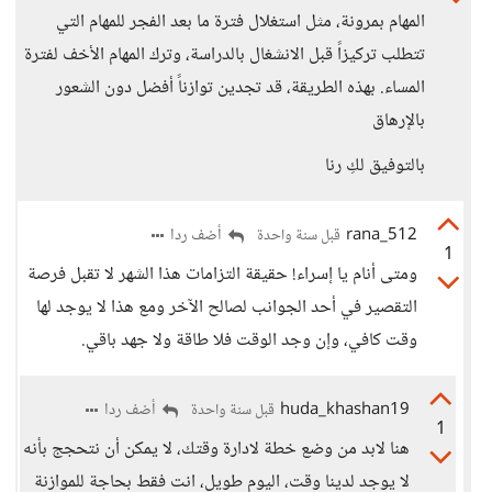
المهام بمرونة، مثل استغلال فترة ما بعد الفجر للمهام التي
تتطلب تركيزاً قبل الانشغال بالدراسة، وترك المهام الأخف لفترة
المساء. بهذه الطريقة، قد تجدين توازناً أفضل دون الشعور
بالإرهاق
بالتوفيق لكِ رنا
rana_512
أضف ردا
قبل سنة واحدة
1
ومتى أنام يا إسراء! حقيقة التزامات هذا الشهر لا تقبل فرصة
التقصير في أحد الجوانب لصالح الآخر ومع هذا لا يوجد لها
وقت كافي، وإن وجد الوقت فلا طاقة ولا جهد باقي.
huda_khashan19
أضف ردا
قبل سنة واحدة
1
هنا لابد من وضع خطة لادارة وقتك، لا يمكن أن نتحجج بأنه
لا يوجد لدينا وقت، اليوم طويلِ، انت فقط بحاجة للموازنة