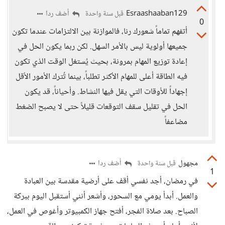
Esraashaaban129
أضف ردا
قبل سنة واحدة
0
أتفهم تماماً شعورك رنا، فالموازنة بين الالتزامات عندما تكون
جميعها أولوية ليس بالأمر السهل. لكن ربما يكون الحل في
إعادة توزيع المهام بمرونة، بحيث يُستغل الوقت الذي تكون
فيه الطاقة أعلى للمهام الأكثر تطلباً، بينما تُترك الأمور الأقل
إجهاداً للأوقات التي يقل فيها النشاط. وأحياناً، قد يكون
الحل في تقليل سقف التوقعات قليلاً حتى لا يصبح الضغط
مضاعفاً
مجهول
أضف ردا
قبل سنة واحدة
1
في رمضان، أجد نفسي أقف على أرضية مقدسة بين العبادة
والعمل. أبدأ يومي مع السحور، وأشعر أنني أستقبل اليوم ببركة
الصباح. بعد صلاة الفجر، أفتح جهاز الكمبيوتر وأغوص في العمل،