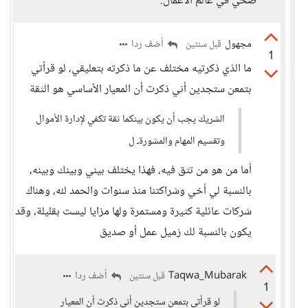
صحي في عالم الأعمال.
مجهول
أضف ردا
قبل سنتين
1
ما الذي ذكرتيه مختلف عن ما ذكرته بتعليقي، لو قرأتي
بتمعن ستجدين أني ذكرت أن المعيار الأساسي هو الثقة
الشريك يجب أن يكون بينكما ثقة تكفي لإدارة الأموال
وتقسيم المهام والمشورةـ ل
أما من هو من تثق فيه، فهذا يختلف بيني وبينك وبينه،
بالنسبة لي أخي وشراكتنا منذ سنوات والحمد لله، وهناك
شركات عائلية كثيرة ومستمرة ولها مزايا ليست بقليلة، وقد
يكون بالنسبة لك زميل عمل أو صديق
Taqwa_Mubarak
أضف ردا
قبل سنتين
1
لو قرأتي بتمعن ستجدين أني ذكرت أن المعيار