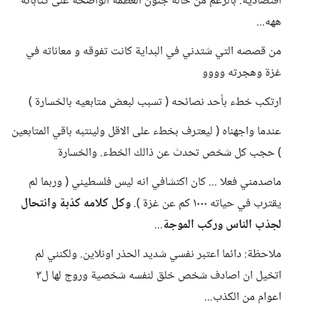
اقتصادية. بالرغم من حالة جنون العظمة الواضحة على كتاباته
ههه...
من قصصه التي شتدني في البداية كانت تفوقه و معاناته في
غزة وهجرته وووو
ارتكب خطء بأحد نصائحه ( تسبب لبعض متابعيه بالخسارة )
عندما واجهناه ( ليعترف بخطء على الاقل ولينتبه باقي المتابعين
) حجب كل شخص تحدث عن ذالك الخطء. والخسارة
ماصدمني فعلا ... كان اكتشافي انه ليس فلسطيني ( وربما لم
يقترب في حياته ١٠٠٠ كم عن غزة ).
وكل كلامه كذبة وانتحال
لجذب الناس وركب الموجة
...
ملاحظة: دائما اعتبر نفسي شديد الحذر اونلاين. ولكنني لم
اتخيل ان اصادف شخص خلق لنفسه شخصية وروج لها ل٣
اعوام من الكذب...