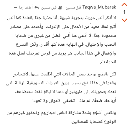
Taqwa_Mubarak
أضف ردا
قبل سنتين
قبل سنتين
1
لا أذكر أنني مررت بتجربة شبيهة، أنا حذرة جدًا بالعادة كما أنني
أتبع نمطًا معيناً من الأعمال على الإنترنت، وأعتمد على مصادر
محدودة جدًا، لا أدّعي هنا أنني أفضل من غيري من ضحايا
النصب والإحتيال، في النهاية هذه كلها أقدار، ولكن التسرّع
والإهمال في هذا الجانب هو يزيد من فرص تعرضك لمثل هذه
الحوادث.
لكن بالطبع توجد بعض الحالات التي اطّلعت عليها، لأشخاص
وقعوا في هذا الفخ، بسبب بريق العبارات التسويقية الرنانة التي
تعدك بتحويلك إلى مليونير أو دعنا لا نبالغ فقط ستتضاعف
أرباحك ضعفًا، ثم ماذا.. تختفي الأموال ولا تعود!
ولكنني أشجّع بشدة مشاركة الناس لتجاربهم وتحذير غيرهم من
الوقوع كضحايا للمحتالين.