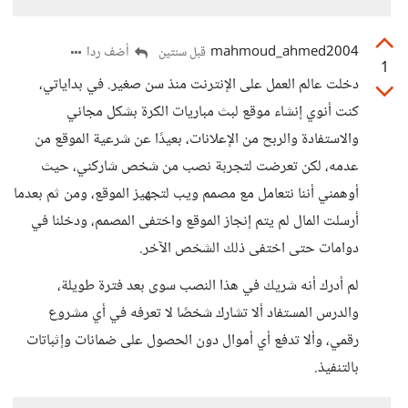
mahmoud_ahmed2004
أضف ردا
قبل سنتين
1
دخلت عالم العمل على الإنترنت منذ سن صغير. في بداياتي،
كنت أنوي إنشاء موقع لبث مباريات الكرة بشكل مجاني
والاستفادة والربح من الإعلانات، بعيدًا عن شرعية الموقع من
عدمه، لكن تعرضت لتجربة نصب من شخص شاركني، حيث
أوهمني أننا نتعامل مع مصمم ويب لتجهيز الموقع، ومن ثم بعدما
أرسلت المال لم يتم إنجاز الموقع واختفى المصمم، ودخلنا في
دوامات حتى اختفى ذلك الشخص الآخر.
لم أدرك أنه شريك في هذا النصب سوى بعد فترة طويلة،
والدرس المستفاد ألا تشارك شخصًا لا تعرفه في أي مشروع
رقمي، وألا تدفع أي أموال دون الحصول على ضمانات وإثباتات
بالتنفيذ.