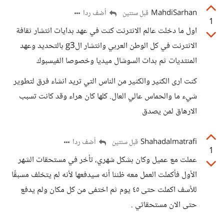
MahdiSarhan
أضف ردا
قبل سنتين
1
اول ما دخلت عالم الانترنت كنت في عهد بدايات انتشار ثقافة
الانترنت في كل الوطن العربي وانتشار الg3 بالتحديد وعهد
المنتديات ثم بدات السوشال ميديا وخصوصا الفيسبوك
كنت ارى الكثير والكثير من الناس التي تريد انشاء فرق لتطوير
شيء ما والحماس عالي العال. كلها كان هراء وقد كانت تسبب
الارهاق لمن يصدق
Shahadalmatrafi
أضف ردا
قبل سنتين
1
عملت مع عميل وكان بشكل شهري، تأخر في مستحقات الشهر
الأول فأكملت العمل معه ظننا أنه سيدفعها لأنه لم يتخلف مسبقًا
للأسف اكملت حتى ٤٥ يوم ثم اختفى من كل مكان ولم يدفع
حتى الان مستحقاتي .