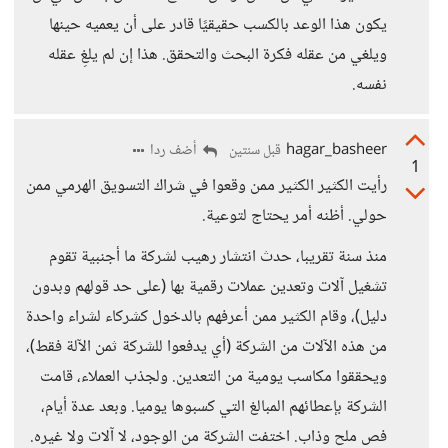
يكون هذا الوعد بالكسب حقيقيًا قادر على أن يعميه حينها
ويلغي من عقله فكرة البحث والتحقق. هذا إن لم يلغِ عقله
نفسه.
hagar_basheer
أضف ردا
قبل سنتين
1
رأيت الكثير الكثير ممن وقعوا في شراك التسويق الهرمي ممن
حولي. أظنه أمر يحتاج لتوعية.
منذ سنة تقريبا، حدث انتشار رهيب لشركة ما أجنبية تقوم
تشغيل آلات وتعدين عملات رقمية بها (على حد قولهم وبدون
دليل)، وقام الكثير ممن أعرفهم بالدخول كشركاء لشراء واحدة
من هذه الآلات من الشركة (أي يدفعوا للشركة ثمن الآلة فقط)،
ويحققوا مكاسب يومية من التعدين. ولجذب العملاء، قامت
الشركة بإعطائهم المبالغ التي كسبوها يوميا. وبعد عدة أيام،
فص ملح وذاب. اختفت الشركة من الوجود، لا آلات ولا غيره.