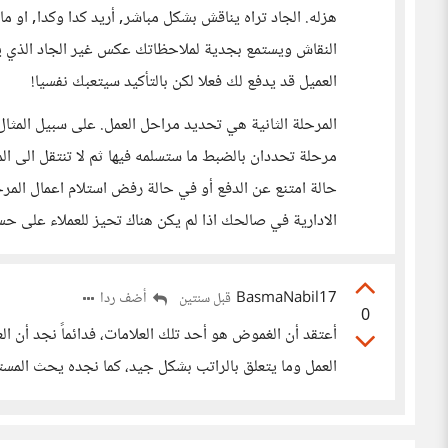
هزله. الجاد تراه يناقش بشكل مباشر, أريد كدا وكدا, او ما 
النقاش ويستمع بجدية لملاحظاتك عكس غير الجاد الذي يقف
العميل قد يدفع لك فعلا لكن بالتأكيد سيتعبك نفسيا!
مرحلة تحددان بالضبط ما ستسلمه فيها ثم لا تنتقل الى ال
حالة امتنع عن الدفع أو في حالة رفض استلام اعمال الم
الادارية في صالحك اذا لم يكن هناك تحيز للعملاء على حس
BasmaNabil17
أضف ردا
قبل سنتين
0
أعتقد أن الغموض هو أحد تلك العلامات، فدائماً نجد أن ا
العمل وما يتعلق بالراتب بشكل جيد، كما نجده يحث المست