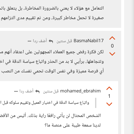
التعامل مع هؤلاء لا يعني بالضرورة المخاطرة، بل يتعلق باتخ
صغيرة لا تحمل مخاطر كبيرة، ومن ثم تقييم مدى التزامهم
BasmaNabil17
أضف ردا
قبل سنتين
0
لكن فكرة رفض جميع العملاء المجهولين على اعتقاد أنهم
وتتجاهلها، برأيي لا بد من الحذر واتباع سياسة الدقة في ا
أي فرصة مميزة وفي نفس الوقت تحمي نفسك من النصب وا
mohamed_ebrahim
أضف ردا
قبل سنتين
1
واتباع سياسة الدقة في اختيار العميل وتقييم سلوكه قبل ا
الشخص المحتال لن يأتي رافعًا راية بذلك. أليس من الأف
لدينا سمعة طيبة على منصة ما؟