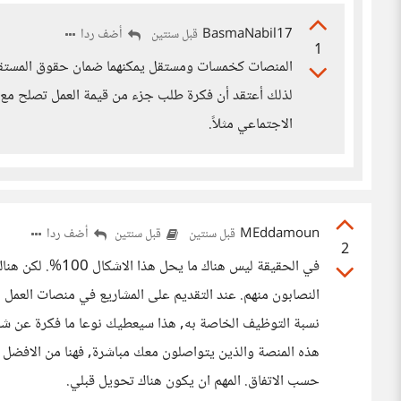
BasmaNabil17
أضف ردا
قبل سنتين
1
المنصات كخمسات ومستقل يمكنهما ضمان حقوق المستقلين
لذلك أعتقد أن فكرة طلب جزء من قيمة العمل تصلح مع ال
الاجتماعي مثلاً.
MEddamoun
أضف ردا
قبل سنتين
قبل سنتين
2
في الحقيقة ليس هنا
النصابون منهم. عند التقديم على المشاريع في منصات العمل ال
نسبة التوظيف الخاصة به, هذا سيعطيك نوعا ما فكرة عن شخ
حسب الاتفاق. المهم ان يكون هناك تحويل قبلي.