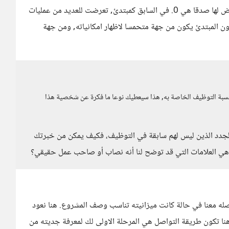
شخصيا أتبع هذا النهج البسيط الان وحالات النصب التي اتعرض لها صدقا هي 0. في السابق كمبتدئ, تعرضت للعديد من عمليات
ن المبتدئ يكون من جهة متحمسا لاظهار امكانياته, ومن جهة
ع نسبة التوظيف الخاصة به, هذا سيعطيك نوعا ما فكرة عن شخصية هذا
الجدد الذين ليس لهم سابقة في التوظيف، فكيف يمكن من خبرتك
ما هي العلامات التي قد توضح لنا أنه نصاب أو صاحب عمل حقيقي؟
له معنا في حالة كانت ميزانيته تناسب وصف المشروع. هنا نعود
هنا تكون طريقة التواصل هي المرحلة الاولى لك لمعرفة جديته من