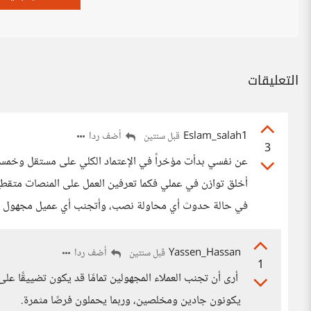
التعليقات
Eslam_salah1
أضف ردا
قبل سنتين
3
عن نفسي بدأت مؤخراً في الإعتماد الكلي على مستقل وخمسا
أخلق توازن في عملي فكما تعرفين العمل على المنصات متقطع
في حالة حدوث أي محاولة نصب، وأتجنب أي عميل مجهول حتى
Yassen_Hassan
أضف ردا
قبل سنتين
1
أرى أن تجنب العملاء المجهولين تمامًا قد يكون تضييقًا على
يكونون جادين ومخلصين، وربما يحملون فرصًا مثمرة.