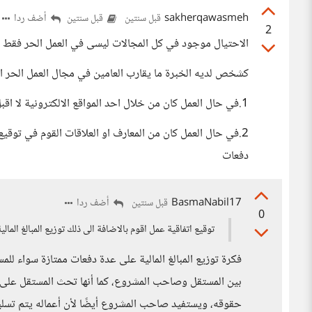
sakherqawasmeh
أضف ردا
قبل سنتين
قبل سنتين
2
الاحتيال موجود في كل المجالات ليسى في العمل الحر فقط
كشخص لديه الخبرة ما يقارب العامين في مجال العمل الحر ا
1.في حال العمل كان من خلال احد المواقع الالكترونية لا اقبل في التعامل الخارجي من ناحية الامور الماديه ابدا
2.في حال العمل كان من المعارف او العلاقات القوم في توقيع 
دفعات
BasmaNabil17
أضف ردا
قبل سنتين
0
توقيع اتفاقية عمل اقوم بالاضافة الى ذلك توزيع المبالغ المال
فكرة توزيع المبالغ المالية على عدة دفعات ممتازة سواء لل
بين المستقل وصاحب المشروع، كما أنها تحث المستقل على ا
حقوقه، ويستفيد صاحب المشروع أيضًا لأن أعماله يتم تسلي