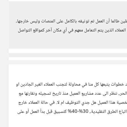
 طالما أن العمل تم توثيقه بالكامل على المنصات وليس خارجها،
عملاء الذين يتم التعامل معهم في أي مكان آخر كمواقع التواصل
ك ما يحل هذا الاشكال 100%. لكن هناك خطوات يتبعها كل منا في محاولة لتجنب العملاء الغير الجادين او
حر, ننظر الى عدد مشاريع العميل منذ تاريخ تسجيله ونقارنها مع
صية هذا العميل هل جدي التوظيف ام لا. في حالة العملاء خارج
هذه المنصة والذين يتواصلون معك مباشرة, فهنا من الافضل اتباع الطرق التقليدية, 30%-40% كتسبيق قبل بدأ العمل أو على