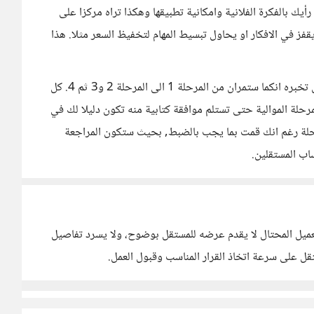
رأيك بالفكرة الفلانية وامكانية تطبيقها وهكذا تراه مركزا على
ز في الافكار او يحاول تبسيط المهام لتخفيظ السعر مثلا. هذا
المرحلة الثانية هي تحديد مراحل العمل. على سبيل المثال تخبره انكما ستمران من المرحلة 1 الى المرحلة 2 و3 ثم 4. كل
مرحلة الموالية حتى تستلم موافقة كتابية منه تكون دليلا لك في
رحلة رغم انك قمت بما يجب بالضبط, بحيث ستكون المراجعة
اب المستقلين.
لعميل المحتال لا يقدم عرضه للمستقل بوضوح، ولا يسرد تفاصيل
قل على سرعة اتخاذ القرار المناسب وقبول العمل.