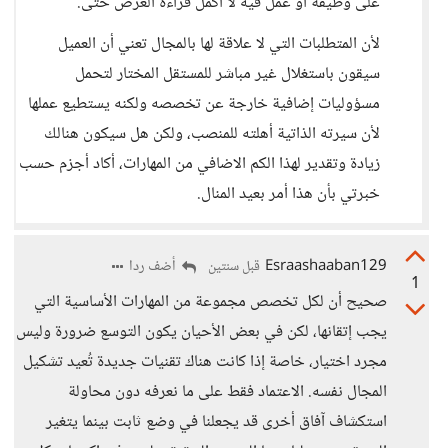
على وظيفة أو عمل فيه لا أكمل قراءة العرض حتى.
لأن المتطلبات التي لا علاقة لها بالمجال تعني أن العميل
سيقون باستغلال غير مباشر للمستقل المختار لتحمل
مسؤوليات إضافية خارجة عن تخصصه ولكنه يستطيع عملها
لأن سيرته الذاتية أهلته للمنصب، ولكن هل سيكون هنالك
زيادة وتقدير لهذا الكم الاضافي من المهارات، أكاد أجزم حسب
خبرتي بأن هذا أمر بعيد المنال.
Esraashaaban129
أضف ردا
قبل سنتين
1
صحيح أن لكل تخصص مجموعة من المهارات الأساسية التي
يجب إتقانها، لكن في بعض الأحيان يكون التوسع ضرورة وليس
مجرد اختيار، خاصة إذا كانت هناك تقنيات جديدة تُعيد تشكيل
المجال نفسه. الاعتماد فقط على ما نعرفه دون محاولة
استكشاف آفاق أخرى قد يجعلنا في وضع ثابت بينما يتغير