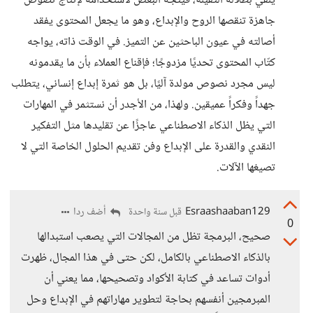
يُلقي بظلاله الثقيلة، فيتجه البعض لاستخدامه لإنتاج نصوص
جاهزة تنقصها الروح والإبداع، وهو ما يجعل المحتوى يفقد
أصالته في عيون الباحثين عن التميز. في الوقت ذاته، يواجه
كتّاب المحتوى تحديًا مزدوجًا؛ فإقناع العملاء بأن ما يقدمونه
ليس مجرد نصوص مولدة آليًا، بل هو ثمرة إبداع إنساني، يتطلب
جهداً وفكراً عميقين. ولهذا، من الأجدر أن نستثمر في المهارات
التي يظل الذكاء الاصطناعي عاجزًا عن تقليدها مثل التفكير
النقدي والقدرة على الإبداع وفن تقديم الحلول الخاصة التي لا
تصيغها الآلات.
Esraashaaban129
أضف ردا
قبل سنة واحدة
0
صحيح، البرمجة تظل من المجالات التي يصعب استبدالها
بالذكاء الاصطناعي بالكامل، لكن حتى في هذا المجال، ظهرت
أدوات تساعد في كتابة الأكواد وتصحيحها، مما يعني أن
المبرمجين أنفسهم بحاجة لتطوير مهاراتهم في الإبداع وحل