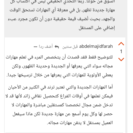
السوق من حولنا. ربما التحدي الحقيقي ليس في اكتساب كل
مهارة جديدة تظهر، بل في معرفة أي المهارات تستحق الوقت
والجهد، بحيث تُضيف قيمة حقيقية دون أن تكون مجرد عبء
إضافي على المستقل
abdelmajidfarah
أضف ردا
قبل سنتين
1
للتوضيح فقط فقد قصدت أن يتخصص المرء في تعلم مهارات
مجاله سواء التي يعرفها أو الجديدة وحديثة الظهور، ولكن
يعطي الأولوية للمهارات التي يعرفها من خلال ترسيخها جيدا.
أما المهارات الجديدة والتي تعتبر ترند في الكثير من الأحيان
فيمكن تعلمها في أوقات الفراغ كتحصيل ثقافي زائد لأنها قد لا
تدخل ضمن مجال تخصصنا كمستقلين مباشرة والمهارات لا
حصر لها وكل يوم أسمع عن مهارة جديدة لكن ماذا سيفعل
العميل بمستقل لا يتقن مهارات مجاله.