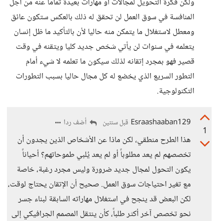
ولكن فكرة التحويل لمجالات أو مهارات بعيدة تماما عنه من أجل
المنافسة في سوق العمل لن تحقق له ذلك بالعكس ستكون عائق
ومعطل لاستغلال ما يتمكن منه حاليا لأن بالتأكيد ما ظل إنسان
يتعلمه في سنوات لن يأتي شخص جديد كليا ويتقنه في وقت
قصير فهو بمجرد إتقانه لذلك سيكون ما تعلمه لا شيء أمام
التطور السريع الذي يخضع له كل مجال حاليا بسبب التطورات
التكنولوجية.
Esraashaaban129
أضف ردا
قبل سنتين
1
هذا الطرح منطقي، لكن ماذا عن الأشخاص الذين يجدون أن
تخصصهم لم يعد مطلوباً أو لم يعد يُلبي طموحاتهم؟ أحياناً
يكون التحول لمجال جديد ضرورة وليس مجرد رغبة، خاصة
مع تغير احتياجات سوق العمل. صحيح أن الإتقان يحتاج لوقت،
لكن البعض قد ينجح في استغلال مهاراته السابقة لبناء جسر
نحو تخصص آخر أكثر طلباً، كأن ينتقل المصمم الجرافيكي إلى