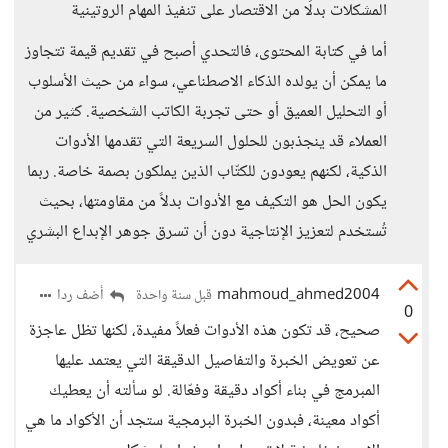
المشكلات بدلًا من الاقتصار على تنفيذ المهام الروتينية
أما في كتابة المحتوى، فالتحدي أصبح في تقديم قيمة تتجاوز
ما يمكن أن يولده الذكاء الاصطناعي، سواء من حيث الأسلوب
أو التحليل العميق أو حتى تجربة الكاتب الشخصية. كثير من
العملاء قد ينجذبون للحلول السريعة التي تقدمها الأدوات
الذكية، لكنهم يعودون للكتّاب الذين يملكون بصمة خاصة. ربما
يكون الحل هو التكيف مع الأدوات بدلاً من مقاومتها، بحيث
تُستخدم لتعزيز الإنتاجية دون أن تسرق جوهر الإبداع البشري
mahmoud_ahmed2004
أضف ردا
قبل سنة واحدة
0
صحيح، قد تكون هذه الأدوات فعلاً مفيدة، لكنها تظل عاجزة
عن تعويض الخبرة والتفاصيل الدقيقة التي يعتمد عليها
المبرمج في بناء أكواد دقيقة وفعّالة. لو سألته أن يعطيك
أكواد معينة، فبدون الخبرة البرمجية ستجد أن الأكواد ما هي