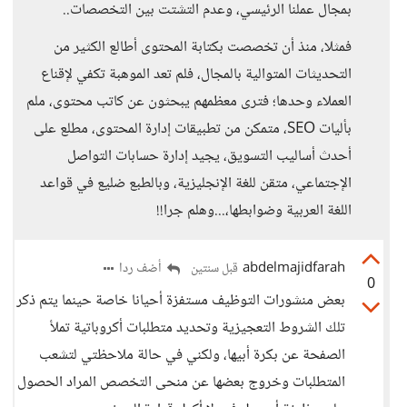
بمجال عملنا الرئيسي، وعدم التشتت بين التخصصات..
فمثلا، منذ أن تخصصت بكتابة المحتوى أطالع الكثير من
التحديثات المتوالية بالمجال، فلم تعد الموهبة تكفي لإقناع
العملاء وحدها؛ فترى معظمهم يبحثون عن كاتب محتوى، ملم
بأليات SEO، متمكن من تطبيقات إدارة المحتوى، مطلع على
أحدث أساليب التسويق، يجيد إدارة حسابات التواصل
الإجتماعي، متقن للغة الإنجليزية، وبالطبع ضليع في قواعد
اللغة العربية وضوابطها،...وهلم جرا!!
abdelmajidfarah
أضف ردا
قبل سنتين
0
بعض منشورات التوظيف مستفزة أحيانا خاصة حينما يتم ذكر
تلك الشروط التعجيزية وتحديد متطلبات أكروباتية تملأ
الصفحة عن بكرة أبيها، ولكني في حالة ملاحظتي لتشعب
المتطلبات وخروج بعضها عن منحى التخصص المراد الحصول