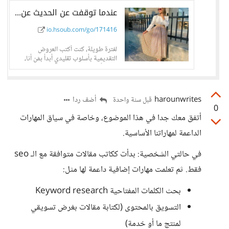
عندما توقفت عن الحديث عن نفسي... وبدأت أتحدث عن مشروع العميل، تغيّرت النتائج...
io.hsoub.com/go/171416
لفترة طويلة، كنت أكتب العروض
التقديمية بأسلوب تقليدي أبدأ بمَن أنا،
وماذا أفعل، وما المهارات التي
harounwrites
أضف ردا
قبل سنة واحدة
0
أتفق معك جدا في هذا الموضوع، وخاصة في سياق المهارات
الداعمة لمهاراتنا الأساسية.
في حالتي الشخصية: بدأت ككاتب مقالات متوافقة مع الـ seo
فقط. ثم تعلمت مهارات إضافية داعمة لها مثل:
بحث الكلمات المفتاحية Keyword research
التسويق بالمحتوى (لكتابة مقالات بغرض تسويقي
لمنتج ما أو خدمة)