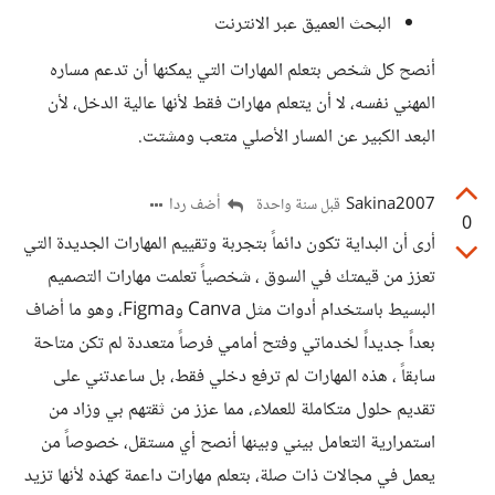
البحث العميق عبر الانترنت
أنصح كل شخص بتعلم المهارات التي يمكنها أن تدعم مساره
المهني نفسه، لا أن يتعلم مهارات فقط لأنها عالية الدخل، لأن
البعد الكبير عن المسار الأصلي متعب ومشتت.
Sakina2007
أضف ردا
قبل سنة واحدة
0
أرى أن البداية تكون دائماً بتجربة وتقييم المهارات الجديدة التي
تعزز من قيمتك في السوق ، شخصياً تعلمت مهارات التصميم
البسيط باستخدام أدوات مثل Canva وFigma، وهو ما أضاف
بعداً جديداً لخدماتي وفتح أمامي فرصاً متعددة لم تكن متاحة
سابقاً ، هذه المهارات لم ترفع دخلي فقط، بل ساعدتني على
تقديم حلول متكاملة للعملاء، مما عزز من ثقتهم بي وزاد من
استمرارية التعامل بيني وبينها أنصح أي مستقل، خصوصاً من
يعمل في مجالات ذات صلة، بتعلم مهارات داعمة كهذه لأنها تزيد