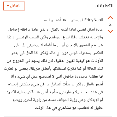
التعليقات
الأفضل
ErinyNabil
أضف ردا
قبل سنتين
2
عادة أسال نفسي لماذا أشعر بالملل، والذي عادة يرافقه إحباط،
والإجابة تختلف وفقًا لنوع الموقف، ولكن السبب الرئيسي دائمًا
هو عدم الشعور بالإنجاز، أو أن ما أفعله لا يرضيني بل على
العكس يستنزف قوتي دون أي عائد يّذكر، لذا الحل في بعض
الأوقات هو كيفية تغيير العقلية، لأن ذلك يسهم في الخروج من
تلك الحالة أو كما ذكرتِ استغلالها بأفضل طريقة، بمعنى لو نظرت
لها بعقلية محدودة سأقول أنني لا أستطيع عمل أي شيء وأنا
أشعر بالملل، ولكن لو بدأت أتساءل ما أقل شيء يمكنني إنجازه
في هذه الحالة ولا يضايقني، سأجد أنني هنا أفكر بعقلية الكثرة
أو الإبتكار، وهي رؤية الموقف نفسه من زاوية أخرى ووضع
حلول له تتناسب مع مشاعري في هذا الوقت.