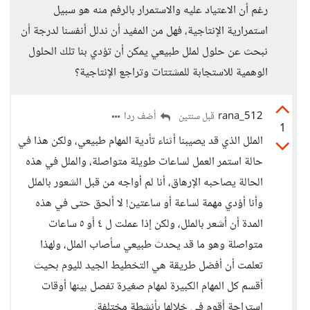
رغم أن الاعتياد عليه والاستمرار بالرفم منه هو سبيل
استمرارية الإنتاجية، فهل من المفيد أن ندلل أنفسنا لدرجة أن
نبحث عن حلول لملل طبيعي يمكن أن تؤدي بنا تلك الحلول
الوهمية للاستجابة للمشتتات وتراجع الإنتاجية؟
rana_512
أضف ردا
قبل سنتين
1
الملل الذي قد يصيبنا أثناء تأدية المهام طبيعي، ولكن هذا في
حالة استمر العمل لساعات طويلة متواصلة، والملل في هذه
الحالة يصاحبه الإرهاق، أنا لم أواجه من قبل الشعور بالملل
وأنا أؤدي مهمة لساعة أو ساعتين! لا ألحق حتى في هذه
المدة أن أشعر بالملل، ولكن إذا عملت ل ٤ أو ٥ ساعات
متواصلة وهو ما قد يحدث طبيعي سأصاب الملل، ولهذا
تعلمت أن أفضل طريقة هي التخطيط الجيد لليوم بحيث
أقسم كل المهام الكبيرة لمهام صغيرة تفصل بينها أوقات
استراحة أقوم في خلالها بأنشطة مختلفة.