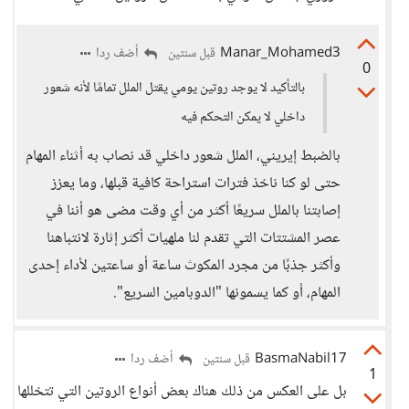
Manar_Mohamed3
أضف ردا
قبل سنتين
0
بالتأكيد لا يوجد روتين يومي يقتل الملل تمامًا لأنه شعور
داخلي لا يمكن التحكم فيه
بالضبط إيريني، الملل شعور داخلي قد نصاب به أثناء المهام
حتى لو كنا ناخذ فترات استراحة كافية قبلها، وما يعزز
إصابتنا بالملل سريعًا أكثر من أي وقت مضى هو أننا في
عصر المشتتات التي تقدم لنا ملهيات أكثر إثارة لانتباهنا
وأكثر جذبًا من مجرد المكوث ساعة أو ساعتين لأداء إحدى
المهام، أو كما يسمونها "الدوبامين السريع".
BasmaNabil17
أضف ردا
قبل سنتين
1
بل على العكس من ذلك هناك بعض أنواع الروتين التي تتخللها