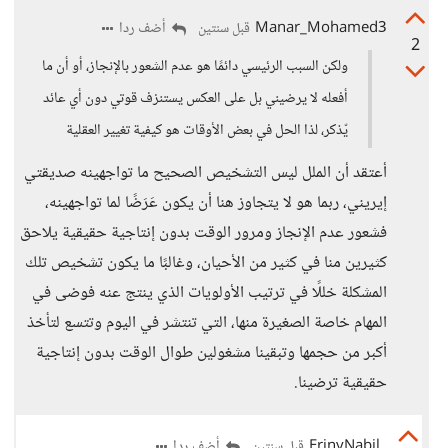
Manar_Mohamed3
أضف ردا
قبل سنتين
2
ولكن السبب الرئيسي دائمًا هو عدم الشعور بالإنجاز، أو أن ما
أفعله لا يرضيني بل على العكس يستنزف قوتي دون أي عائد
يّذكر، لذا الحل في بعض الأوقات هو كيفية تغيير العقلية
أعتقد أن الملل ليس التشخيص الصحيح ما تواجهينه صديقتي
إيريني، ربما هو لا يتجاوز هنا أن يكون عَرَضًا لما تواجهينه،
فشعور عدم الإنجاز ومرور الوقت بدون إنتاجية حقيقية يلاحق
كثيرين منا في كثير من الأحيان، وغالبًا ما يكون تشخيص تلك
المشكلة خللًا في ترتيب الأولويات الذي ينتج عنه فوضى في
المهام خاصة الصغيرة منها، التي تنتشر في اليوم وتتسع لتأخذ
أكبر من حجمها وتبقينا مشغولين طوال الوقت بدون إنتاجية
حقيقية ترضينا.
ErinyNabil
أضف ردا
قبل سنتين