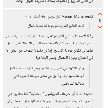
من الملل السريع ومعالجته بمكافأة سريعة طوال الوقت.
Manar_Mohamed3
أضف ردا
قبل سنتين
0
كانت النتائج الفورية موجودة لما شعرنا بالملل
وفقًا للاستنتاج الذي افترضيته رغدة، فالملل شئنا أم أبينا عضو
دائم الحضور في حياتنا، لأنه بطبيعة الحال الأعمال التي نعمل
عليها لن تكون فورية النتائج، إذًا لن يفيدنا التهرب من الملل إلا
في انقطاع وتيرة الأعمال وسير الإنتاجية.
ولكن الفكرة التي تسعين إلى نقاشها وهي فكرة مصاحبة الملل
أجدها صعبة جدًا جدًا بل هي عكس طبيعتنا البشرية التي
يحرّكها الدوبامين،
أستبعد تمامًا أن جرعات الدوبامين "اللحظية" كما تعلمين هي
المحرك لطبيعتنا البشرية، تلك جرعات تنطلق حال الحماس أو