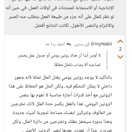
الإنتاجية أو الاستجابة للمشتتات في أوقات العمل، في حين أنه
لو نظر للملل على أنه جزء من طبيعة العمل يتطلب منه الصبر
والالتزام والنفس الأطول، لكانت النتائج أفضل.
ErinyNabil
أضف ردا
قبل سنتين
2
لا أؤمن أبدًا أن هناك روتين يومي أو جدول عمل يضمن
لصاحبه ألا يصاب بالملل مطلقًا
بالتأكيد لا يوجد روتين يومي يقتل الملل تمامًا لأنه شعور
داخلي لا يمكن التحكم فيه، ولكن الحل هو الحفاظ على هذا
الروتين مع أخذ فترات أجازة مناسبة لا نقوم بها بنفس
الروتين اليومي، هذا بالفعل يكسر حدة الملل لأنك تخرجين
عن المألوف وتتركين لنفسك مساحة لتجربة أشياء جديدة،
وهذا بدوره سيحفز عقلك وتخرجين من دائرة الملل، ولكن
ضروري جدًا أن تعودي بعدها لنفس الروتين الأصلي.