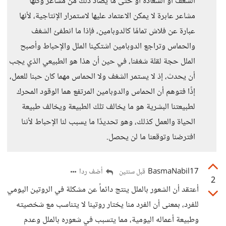
الشغف أو السعادة أو حتى ما يضاد ذلك من مشاعر وكلها
مشاعر عابرة لا يمكن الاعتماد عليها لاستمرار الإنتاجية، لأنها
عبارة عن فلاش تمامًا كالدوبامين، فإذا ما انطفئ الشغف
والحماس وتراجع الدوبامين اشتكينا الملل والإحباط وأصبح
الملل حجة لقلة شغفنا، في حين أن هذا هو الطبيعي الذي يجب
أن يحدث، إذ لا يستمر الشغف ولا الحماس مهما كان حبنا للعمل،
إذًا فتوهم أن الحماس والدوبامين المرتفع هما الوقود المحرك
لطبيعتنا البشرية هو ما يخالف تلك الطبيعة ويخالف طبيعة
الحياة والعمل كذلك، وهو تحديدًا ما يسبب لنا الإحباط لأننا
افترضنا وتوقعنا ما لن يحصل.
BasmaNabil17
أضف ردا
قبل سنتين
2
أعتقد أن الشعور بالملل ينتج دائماً عن مشكلة في الروتين اليومي
للفرد، بمعنى أن الفرد منا يختار روتينا لا يتناسب مع شخصيته
وطبيعة أعماله اليومية، مما يتسبب في شعوره بالملل وعدم