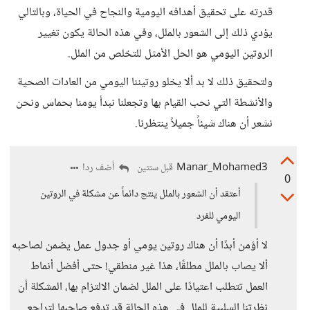
قدرته على تحقيق أهدافه اليومية والنجاح في الحياة، وبالتالي
يؤدي ذلك إلى الشعور بالملل، وفي هذه الحالة يكون تغيير
الروتين اليومي هو الحل الأمثل للتخلص من الملل.
ولتحقيق ذلك لا بد ألا يخلو روتيننا اليومي من العادات الصحية
والأنشطة التي نحب القيام بها وتجعلنا نبدأ يومنا بحماس ونحن
نشعر أن هناك شيئاً جميلاً ينتظرنا.
Manar_Mohamed3
أضف ردا
قبل سنتين
0
أعتقد أن الشعور بالملل ينتج دائماً عن مشكلة في الروتين
اليومي للفرد
لا أؤمن أبدًا أن هناك روتين يومي أو جدول عمل يضمن لصاحبه
ألا يصاب بالملل مطلقًا، هذا غير منطقي! حتى أفضل أنماط
العمل تتطلب اعتيادًا على الملل لضمان الالتزام بها، المشكلة أن
نظرتنا السلبية للملل في هذه الحالة قد تدفع صاحبها لتراجع