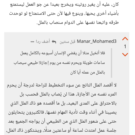
كان، عليه أن يغير روتينه ويخرج بعيدا عن جو العمل ليستمتع
بأشياء أخرى يحبها، وينوع فيها لأن حتى الاستمتاع لو توحدت
طرقه واتبعنا نفسها على الدوام سنصاب بالملل.
Manar_Mohamed3
أضف ردا
قبل سنتين
1
فلا أتخيل مثلا أن يقضي الإنسان أسبوعه بالكامل يعمل
ساعات طويلة ويحرم نفسه من يوم إجازة! طبيعي سيصاب
بالملل من عمله أيا كان
لا أقصد الملل الناتج عن سوء التخطيط للراحة لدرجة أن يحرم
المرء نفسه من الأجازة، هذا لن يُصاب بالملل فحسب بل
بالاحتراق على المدى البعيد، بل ما أقصده هو ذاك الملل الذي
يصيبنا في أثناء وقت تأدية المهام نفسها، فالكثيرون يتحايلون
حتى على شعور الملل الذي من الطبيعي أن يواجه الجميع بعد
جلسة عمل امتدت لساعة أو ساعتين مثلًا، ويشتكون ذاك الملل،