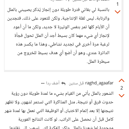
1
بالنسبة لي بقائي فترة طويلة دون إنجاز يُذكر يصيبني بالملل
والرتابة، ليس لقلة الإنتاجية، ولكن للتعود على ذلك، فتجدين
أن الأيام كلها تمر بنفس الوتيرة لا جديد، ولكن ما أن أعود
لإنجاز أي شيء مهما كان بسيط أجد أن الملل تحول فجأة
لرغبة مرة أخرى في تجديد نشاطي، وهذا ما يكسر هذه
الدائرة عندي، وهو أن أضع أي هدف بسيط للخروج من
سيطرة الملل.
raghd_agaafar
أضف ردا
قبل سنتين
2
الشعور بالملل يأتي من القيام بشيء ما لمدة طويلة دون رؤية
حدوث فرق أو نتيجة، مثل المذاكرة التي تستمر لشهور، ولا تظهر
نتيجتها إلا بعد إتمام الاختبار، أو الوظيفة التي نعمل بها لمدة شهر
كامل قبل أن نحصل على الراتب. لو كانت النتائج الفورية
موجودة لما شعرنا بالملل. ولكن الفكرة التي تسعين إلى نقاشها