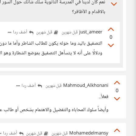
نعم كان لدينا في المدرسة الثانوية سلك شائك حول السور أي
بالاقدام و الأظافر؟
just_ameer
أضف ردا
قبل شهرين
قبل شهرين
0
التصفيق باليد وما حوله يكون للطالب الشاطر وأما ما دون 
ودلالًا على أنه لا يتسأهل التصفيق بموضع الشطارة وهو ا
Mahmoud_Alkhonani
أضف ردا
قبل شهرين
0
فعلاً..
وأيضاً سلوك المحاباه والتفضيل والاهتمام بشخص أو طالب عن 
Mohamedelmansy
أضف ردا
قبل شهرين
قبل شهرين