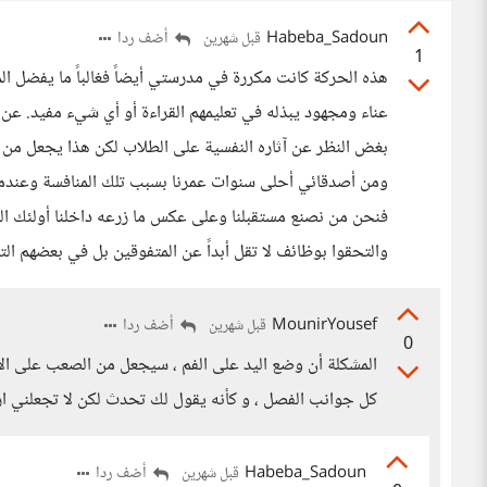
Habeba_Sadoun
أضف ردا
قبل شهرين
1
هذه الحركة كانت مكررة في مدرستي أيضاً فغالباً ما يفضل 
عناء ومجهود يبذله في تعليمهم القراءة أو أي شيء مفيد. عن
بغض النظر عن آثاره النفسية على الطلاب لكن هذا يجعل من
ومن أصدقائي أحلى سنوات عمرنا بسبب تلك المنافسة وعندما كب
فنحن من نصنع مستقبلنا وعلى عكس ما زرعه داخلنا أولئك المع
والتحقوا بوظائف لا تقل أبداً عن المتفوقين بل في بعضهم ا
MounirYousef
أضف ردا
قبل شهرين
0
المشكلة أن وضع اليد على الفم ، سيجعل من الصعب على ا
كل جوانب الفصل ، و كأنه يقول لك تحدث لكن لا تجعلني ار
Habeba_Sadoun
أضف ردا
قبل شهرين