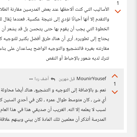
1
الأساليب التي كنت ألاحظها عند بعض المدرسين مقارنة الطلاب
والتقدم إلا أنها أحيانًا تؤدي إلى نتيجة عكسية. فعندما يُقال
الخطوة التي يجب أن يقوم بها حتى يتحسن بل قد يشعر أن مجه
يحتاج إلى تطويره. أرى أن هناك طرق أفضل بكثير للتوجيه ك
مقارنته بغيره فالتشجيع والتوجيه الواضح يساعدان على بناء الثق
تترك لديه شعور بالإحباط أو النقص
MounirYousef
أضف ردا
قبل شهرين
1
نعم ،و بالإضافة إلى التوجيه و التشجيع، هناك أيضا محاول
أي شئ ، كان متوسط طوال عمره ، لكن في أحدي السنين كان
لسبب لا يعلمه إلا الله. الغريب أن صديقي هذا في هذا العام 
المدرسة أتذكر أن معلمين تلك المادة كان بيني وبينهم علاقة