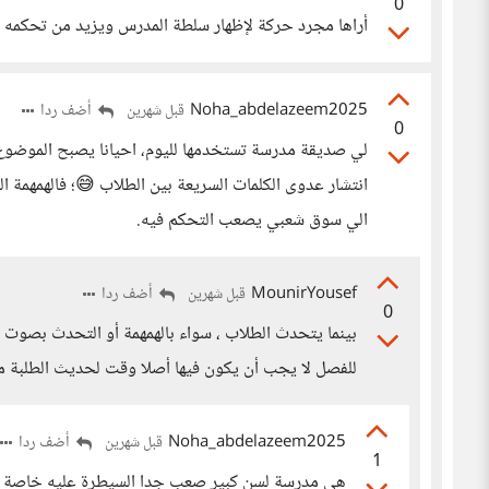
0
أراها مجرد حركة لإظهار سلطة المدرس ويزيد من تحكمه ف
Noha_abdelazeem2025
أضف ردا
قبل شهرين
0
لي صديقة مدرسة تستخدمها لليوم، احيانا يصبح الموضوع لغ
انتشار عدوى الكلمات السريعة بين الطلاب 😅؛ فالهمهمة 
الي سوق شعبي يصعب التحكم فيه.
MounirYousef
أضف ردا
قبل شهرين
0
بينما يتحدث الطلاب ، سواء بالهمهمة أو التحدث بصوت ع
للفصل لا يجب أن يكون فيها أصلا وقت لحديث الطلبة م
Noha_abdelazeem2025
أضف ردا
قبل شهرين
1
هي مدرسة لسن كبير صعب جدا السيطرة عليه خاصة م