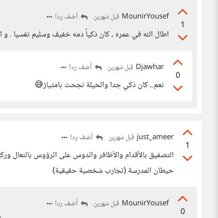
MounirYousef
أضف ردا
قبل شهرين
1
اطال الله في عمره ، كان ذكياً دمه خفيف وسليم نفسيا . و
Djawhar
أضف ردا
قبل شهرين
0
نعم.، كان ذكي جدا والحيلة نجحت بامتياز😅
just_ameer
أضف ردا
قبل شهرين
1
التصفيق بالأقدام والأظافر والدوس على الرؤوس بالنعال ورك
حيطان المدرسة (تجارب شخصية حقيقية)
MounirYousef
أضف ردا
قبل شهرين
0