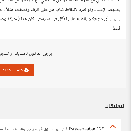
لا مشكله لدي مع التزام الصمت ولكن مشكلتي مع حركة وضع اليد على الفم
يشجعنا الإستاذ ولو لمرة لالتقاط كتاب من على الرف وتصفحه مثلاً ، لم ي
يدرس أي منهج؟ و بالطبع على الأقل في مدرستي كان هذا ( حركة وضع
فقط.
يرجى الدخول لحسابك أو تسجي
حساب جديد
التعليقات
Esraashaaban129
أضف ردا
قبل شهرين
قبل شهرين