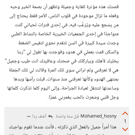
قصتك هذه مؤثرة للغاية وجميلة وتظهر أن بصمة الخير وحبه
وفعله ما تزال موجودة في قلوب الناس، الأمر فقط يحتاج إلى
من يشجع عليه ويُرَغِّب فيه، في إحدى فترات تحياتي كنت
متواجدًا في إحدى الجمعيات الخيرية الخاصة بالنشاط الطبي
وجدت سيدة كبيرة في السن تتقدم نحوي لتقيس الضغط
والسكر، قمت بعملي في هدوء وفوجئت بها تقول لي "ربنا
يخليك لأهلك ويباركلك في صحتك وعافيتك انت طيب وجميل"
هي لا تعرفني ولم تراني سوى تلك المرة وقالت لي تلك الجملة
بمنتهى الهدوء وكأنها تعرفني منذ سنوات، قبلت رأسها ويدها
وساعدتها لتنتقل لعيادة الجراحة، وإلى اليوم كلما تذكرت كلماتها
وجل قلبي وشعرت بالحب يغمرني غمرًا.
Mohamed_hosny
أضف ردا
قبل سنة واحدة
1
هذا أمراً جميل بالفعل الذي ذكرته ، فأنت عندما تقوم بواجبك