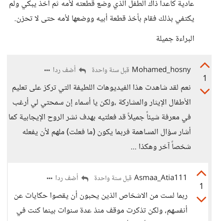
عادية كاعدا ذاك الطفل الذي وضع قطعته لأمه ثم أخذ يبكي ولم
يكتفي بذلك فقام بأخذ قطعة أبيه ووضعها لأمه حتى لا تحزن.
البراءة جميلة
Mohamed_hosny
أضف ردا
قبل سنة واحدة
1
نعم لقد شاهدت هذا الفيديوهات اللطيفة التي تركز على تعليم
الأطفال الإيثار والمشاركة ،ولكن يا أسماء إن سمحتي لي أرغب
في معرفة شيئاً جميلاً قد فعلتيه بهدف نشر الروح الإيجابية كما
أشار سؤال المساهمة فربما يكون (ما فعلت) ملهم لأن يفعله
شخصاً آخر وهكذا ...
Asmaa_Atia111
أضف ردا
قبل سنة واحدة
1
ربما لست من الاشخاص الذين يحبون أن يقصوا حكايات عن
أنفسهم، ولكن تذكرت موقف منذ عدة سنوات بينما كنت في