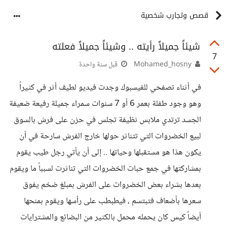
قصص وتجارب شخصية
شيئاً جميلاً رأيته .. وشيئاً جميلاً فعلته
7
Mohamed_hosny
قبل سنة واحدة
في أثناء تصفحي للفيسبوك وجدت فيديو لطيف أثر في كثيراً
وهو وجود طفلة بعمر 6 أو 7 سنوات سمراء جميلة رفيعة ضعيفة
الجسد ترتدي ملابس نظيفة تجلس في حزن على فرش بالسوق
لبيع الخضروات التي تتناثر حولها خارج الفرش سارحة في أن
يكون هذا هو مستقبلها وحياتها .. إلى أن يأتي رجل طيب يقوم
بمشاركتها في جمع حبات الخضروات التي تناثرت لسبباً ما ويقوم
بعدها بشراء بعض الخضروات على الفرش بمبلغ ضخم يفوق
سعرها بأضعاف فتبتسم ، فيطبطب على رأسها ويقوم بمنحها
أيضاً كيس كان يحمله محمل بالكثير من البضائع والمشترايات