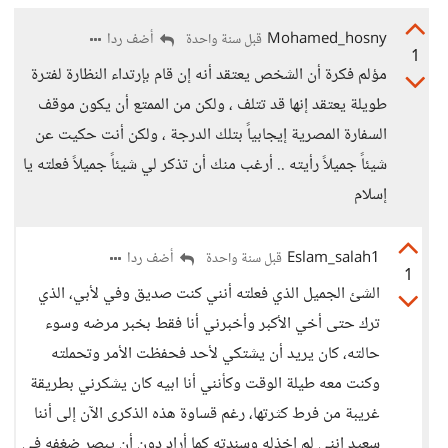
Mohamed_hosny
أضف ردا
قبل سنة واحدة
1
مؤلم فكرة أن الشخص يعتقد أنه إن قام بإرتداء النظارة لفترة
طويلة يعتقد إنها قد تتلف ، ولكن من الممتع أن يكون موقف
السفارة المصرية إيجابياً بتلك الدرجة ، ولكن أنت حكيت عن
شيئاً جميلاً رأيته .. أرغب منك أن تذكر لي شيئاً جميلاً فعلته يا
إسلام
Eslam_salah1
أضف ردا
قبل سنة واحدة
1
الشئ الجميل الذي فعلته أنني كنت صديق وفي لأبي، الذي
ترك حتى أخي الأكبر وأخبرني أنا فقط بخبر مرضه وسوء
حالته، كان يريد أن يشتكي لأحد فحفظت الأمر وتحملته
وكنت معه طيلة الوقت وكأنني أنا ابيه كان يشكرني بطريقة
غريبة من فرط كثرتها، رغم قساوة هذه الذكرى الآن إلى أننا
سعيد انني لم اخذله وسندته كما أراد دون أن يبصر ضغفه في