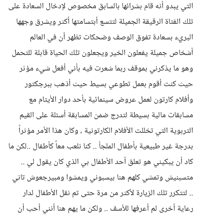
التي يبدو أنه قام بشرائها بالسابق مخصوص لإدخال السعادة على
تلك الفتاة الرقيقة الجميلة لتتسع أبتسامتها أكثر ويشرق وجهها
البريء بسعادة تفوق الوصف وضحكات تظهر أن في العالم
أشخاص جميلة يفعلون الخير ويجعلون تلك الحياة قابلة للتحمل
وهو ما يذكرني بموقف ربما شعرت فيه بأني أفعل شيء مؤثر
حيث كنت أقوم بعمل تطوعي بسيط حيث أذهب ببرجكتور
وأفلام كارتون لعمل عروض سينمائية بأحد دوار الأيتام مع
مسابقات مالية بسيطة لتدرج ضمن المسابقة أسئلة على القيم
التربوية التي تخللت الأفلام الكارتونية ، وكان هذا الأمر مؤثراً
بدرجة غير طبيعية بأطفال الملجأ .. كنا نلعب معاً كأطفال ..لكن ما
كاد أن يبكيني هو تعلق أحد الأطفال بي الذي كان يقول لي ..
متسبنيش وتمشي كلهم هنا بيسبوني ويمشوا ومبيرجعوش تاني
.. لتتكرر تلك الزيارة لأكثر من مرة حتى تم نقل الأطفال لدار
رعاية أخرى لم أعرفها للأسف .. ولكن ما يهم هنا أنني أحب أن