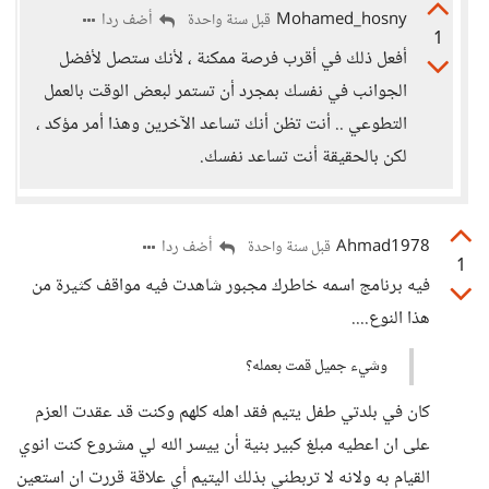
Mohamed_hosny
أضف ردا
قبل سنة واحدة
1
أفعل ذلك في أقرب فرصة ممكنة ، لأنك ستصل لأفضل
الجوانب في نفسك بمجرد أن تستمر لبعض الوقت بالعمل
التطوعي .. أنت تظن أنك تساعد الآخرين وهذا أمر مؤكد ،
لكن بالحقيقة أنت تساعد نفسك.
Ahmad1978
أضف ردا
قبل سنة واحدة
1
فيه برنامج اسمه خاطرك مجبور شاهدت فيه مواقف كثيرة من
هذا النوع....
وشيء جميل قمت بعمله؟
كان في بلدتي طفل يتيم فقد اهله كلهم وكنت قد عقدت العزم
على ان اعطيه مبلغ كبير بنية أن ييسر الله لي مشروع كنت انوي
القيام به ولانه لا تربطني بذلك اليتيم أي علاقة قررت ان استعين