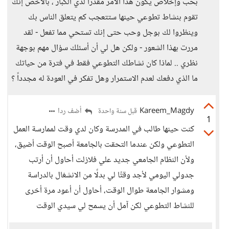
بحب وإخلاص يكون هذا الأمر مقدراً لدي الكبار ، بالأخص إنك
تقوم بنشاط تطوعي حينها ستتعجب كم يتعلق الناس بك
وينظروا لك بوجل وحب حتى إنك تستحي مما تفعل - لقد
مررت بهذا الشعور - ولكن هل لي أن أسئلك سؤال مهم بوجهة
نظري .. لماذا كان نشاطك التطوعي فقط في فترة من حياتك
ما الذي دفعك لعدم الاستمرار وهل تفكر في العودة له مجدداً ؟
Kareem_Magdy
أضف ردا
قبل سنة واحدة
1
كنت حينها طالب في المدرسة وكان لدي وقت لممارسة العمل
التطوعي ولكن عندما التحقت بالجامعة أصبح الوقت أضيق،
ولأن النظام الجامعي جديد علي فلازلت أحاول أن أرتب
جدولي اليومي لأجد وقتًا لي بدلًا من الانشغال بالدراسة
ومشوار الجامعة طوال الوقت، أحاول أن أعود مرة أخرى
للنشاط التطوعي لكن آمل أن يسمح لي سيدي الوقت