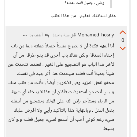
وشيء جميل قمت بعمله؟
عذار استاذنك تعفيني من هذا الطلب
Mohamed_hosny
أضف ردا
قبل سنة واحدة
0
أنا أتفهم فكرة أن لا تصرح بشيئاً جميلاً عملته ربما من باب
إخفاء الصدقة ولكن هناك باب أخرى قد يتم طرقه من آن
لأخر هذا الباب هو التشجيع على الخير ، فعندما تتحدث عن
شيئاً جميلاً أنت فعلته سيحدث هذا أثر جيد في نفسك
محفو لفعل المزيد وفي الآخرين أيضاً ، فأنت من طلب منك
وليس أنت من أستعرضت فأظن أن هذا لا يدخله أي شبهة
من الرياء وستأجر بإذن الله على قولك وتشجيع من أتبعك
بفعل المثل ، وبالنهاية هذا بالتأكيد رأيي ولا أفرض عليك
شيء رغم كوني أحب أن أستمع لشيء جميل فعلته ولو كان
بسيط.