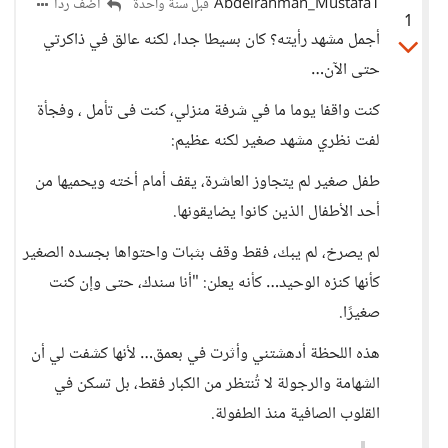
Abdelrahman_Mustafa1
أضف ردا
قبل سنة واحدة
1
أجمل مشهد رأيته؟ كان بسيطا جدا، لكنه عالق في ذاكرتي
حتى الآن…
كنت واقفا يوما ما في شرفة منزلي، كنت فى تأمل ، وفجأة
لفت نظري مشهد صغير لكنه عظيم:
طفل صغير لم يتجاوز العاشرة، يقف أمام أخته ويحميها من
أحد الأطفال الذين كانوا يضايقونها.
لم يصرخ، لم يبك، فقط وقف بثبات واحتواها بجسده الصغير
كأنها كنزه الوحيد… كأنه يعلن: "أنا سندك، حتى وإن كنت
صغيرًا.
هذه اللحظة أدهشتني وأثرت في بعمق… لأنها كشفت لي أن
الشهامة والرجولة لا تُنتظر من الكبار فقط، بل تسكن في
القلوب الصافية منذ الطفولة.