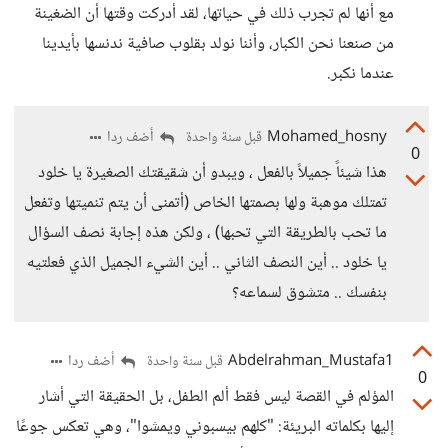
مع أنها لم تجرب ذلك في حياتها، لقد أدركت وقتها أن الضغينة
من صنعنا نحن الكبار، وأننا نولد بقلوب صافية ندنسها بأيدينا
عندما نكبر.
Mohamed_hosny
أضف ردا
قبل سنة واحدة
0
هذا شيئاً جميلاً بالفعل ، ويبدو أن شقيقتك الصغيرة يا خلود
تمتلك موهبة ولها بصمتها الخاص (أتمنى أن يتم تنميتها وتفعل
ما تحب بالطريقة التي تحبها) ، ولكن هذه إجابة نصف السؤال
يا خلود .. أين النصف الثاني .. أين الشيء الجميل الذي فعلتيه
بنفسك .. متشوق لسماعه؟
Abdelrahman_Mustafa1
أضف ردا
قبل سنة واحدة
0
المؤلم في القصة ليس فقط ألم الطفل، بل الحقيقة التي أشار
إليها بكلماته البريئة: "كلهم بيسبوني ويمشوا"، وهي تعكس جوعًا