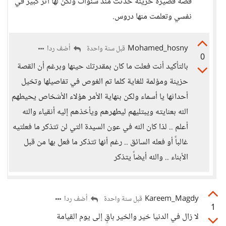
قصة قصيرة حزينة حدثت منذ سنوات ولكن لها أثر كبير في
نفسي وتعلمت منها دروس.
Mohamed_hosny
أضف ردا
قبل سنة واحدة
0
بالتأكيد أنت فعلت ما كان بمقدرتك حينها وبرغم أن القصة
حزينة ومؤلمة للغاية كلما تم الغوص في تفاصيلها وتخيل
أحداثها يا أسماء ولكن بنهاية الأمر هؤلاء الأشخاص يحيطهم
الله بعنايته ويبتليهم ليطهرهم ويأخذهم إليه أنقياء والله
أعلم .. لذا كان الله في عون السيدة التي لن تتذكر ما فعلتيه
غالباً أو فعله السائق .. رغم أنها تتذكر ما فعل بها من قبل
الأبناء .. والله أيضاً يتذكر
Kareem_Magdy
أضف ردا
قبل سنة واحدة
1
لا زال في الدنيا خير والخير باقٍ إلى يوم القيامة