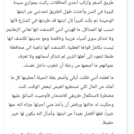
طريق السفر وأركب أحدى الحافلات، ركبت بجواري سيدة
كبيرة في السن وأخذت طول الطريق تحدثني عن ابنتها
الوحيدة ثم بكت كثيراً لأن ابنتها قد طردتها في الشارع لأنها
تسبب لها المشاكل، ما قهرني أنني اكتشفت انها تعاني الزهايمر
ولا تتذكر سوى أشياء غريبة وناقصة ومع حديثها تكتشف انها
ليست بكامل قواها العقلية، اكتشفت أنها ذاهبة الى محافظة
طنطا لتعود إلى أهلها الذين لم تتذكر أسمائهم ولا تعرف
عنوانهم، ما أصعبها من رحلة أن تتغرب داخل نفسك.
ما فعلته أنني ظللت أبكي وأشعر بقلة الحيلة أعطيتها كل ما
أملك من المال لكي تستطيع العيش لبعض الوقت، كنت
مضطرة لاستكمال طريقي للامتحان فأوصيت السائق عليها
وحكيت له حالتها ورفض أن يأخذ مني أجرتها جزاه الله عنها
خيراً، لعلها أفضل بعيداً عن ابنتها، وأسأل الله يكون لها خير
حفيظ.