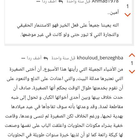
Ahmad1978
أضف ردا
قبل سنة واحدة
1
آمين..
الله يعيننا جميعاً على فعل الخير فهو الاستثمار الحقيقي
والتجارة التي لا تبور حتى ولو كانت في غير موضعها.
khouloud_benzeghba
أضف ردا
قبل سنة واحدة
1
من الأشياء الجميلة التي رأيتها هذا الأسبوع، أن أختى الصغيرة
التي نعتبرها مدللة البيت، والتي اعتادت على الدلع والتعود على
أن نقوم بخدمتها طوال الوقت بحكم أنها الصغيرة، صادف أن
حدث خلاف بينها وبين أحدى أخواتها الكبار، و تحول إلى شبه
مقاطعة لمدة، وقد وعدتها بأنه سوف تفاجأها في عيد ميلادها
بهدية تحبها، ورغم الخلاف لكن الصغيرة لم تنسى وعدها، وقامت
خفية بشراء مكونات الحلويات واغلقت الباب على نفسها وصنعت
لها كيكة رائعة كما لو أن لذيها خبرة سنوات طويلة في الحلويات