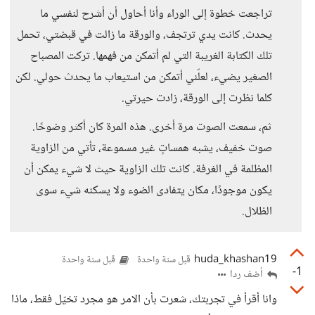
تراجعت خطوة إلى الوراء وأنا أحاول أن أشرح لنفسي ما
يحدث. كانت يدي ترتجف، والورقة ما زالت في قبضتي، تحمل
تلك الكتابة الغريبة التي لم أتمكن من فهمها. تركت المصباح
الصغير يضيء، لعلّني أتمكن من استيعاب ما يحدث حولي. لكن
كلما نظرت إلى الورقة، زادت حيرتي.
ثم، سمعت الصوت مرة أخرى. هذه المرة كان أكثر وضوحًا.
صوت خفيف، يشبه همساتٍ غير مسموعة، تأتي من الزاوية
المظلمة في الغرفة. كانت تلك الزاوية حيث لا شيء يمكن أن
يكون موجودًا، مكان يتفادى الضوء ولا يسكنه شيء سوى
الظلال.
huda_khashan19
قبل سنة واحدة
قبل سنة واحدة
-1
أضف ردا
وانا أقرأ في تجربتك، شعرت بأن الامر هو مجرد تخيّل فقط، ماذا