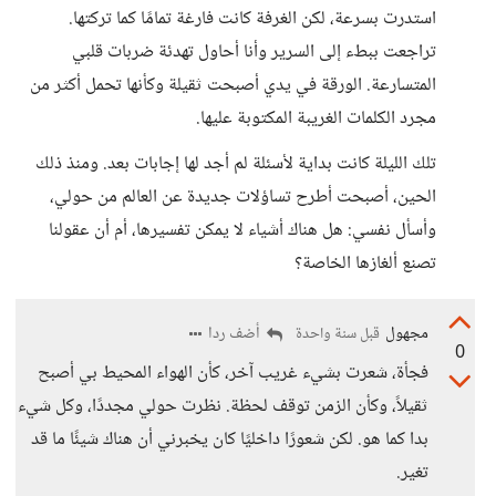
استدرت بسرعة، لكن الغرفة كانت فارغة تمامًا كما تركتها.
تراجعت ببطء إلى السرير وأنا أحاول تهدئة ضربات قلبي
المتسارعة. الورقة في يدي أصبحت ثقيلة وكأنها تحمل أكثر من
مجرد الكلمات الغريبة المكتوبة عليها.
تلك الليلة كانت بداية لأسئلة لم أجد لها إجابات بعد. ومنذ ذلك
الحين، أصبحت أطرح تساؤلات جديدة عن العالم من حولي،
وأسأل نفسي: هل هناك أشياء لا يمكن تفسيرها، أم أن عقولنا
تصنع ألغازها الخاصة؟
مجهول
أضف ردا
قبل سنة واحدة
0
فجأة، شعرت بشيء غريب آخر، كأن الهواء المحيط بي أصبح
ثقيلاً، وكأن الزمن توقف لحظة. نظرت حولي مجددًا، وكل شيء
بدا كما هو. لكن شعورًا داخليًا كان يخبرني أن هناك شيئًا ما قد
تغير.