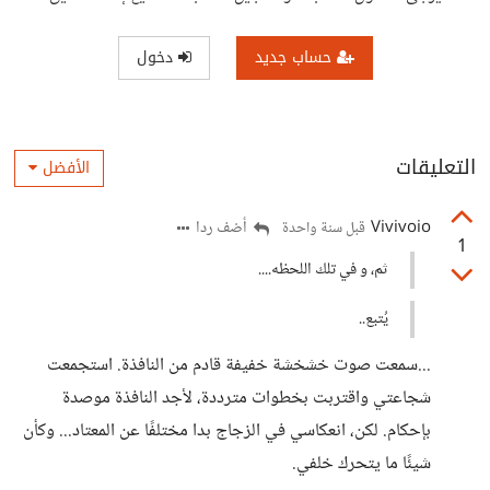
حساب جديد
دخول
التعليقات
الأفضل
Vivivoio
أضف ردا
قبل سنة واحدة
1
ثم، و في تلك اللحظه....
يُتبع..
...سمعت صوت خشخشة خفيفة قادم من النافذة. استجمعت
شجاعتي واقتربت بخطوات مترددة، لأجد النافذة موصدة
بإحكام. لكن، انعكاسي في الزجاج بدا مختلفًا عن المعتاد... وكأن
شيئًا ما يتحرك خلفي.