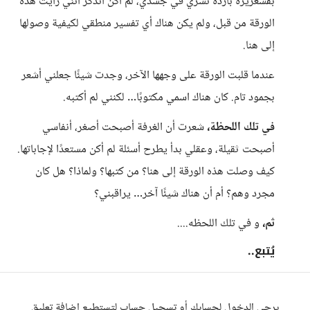
بقشعريرة باردة تسري في جسدي، لم أكن أتذكر أنني رأيت هذه
الورقة من قبل، ولم يكن هناك أي تفسير منطقي لكيفية وصولها
إلى هنا.
عندما قلبت الورقة على وجهها الآخر، وجدت شيئًا جعلني أشعر
بجمود تام. كان هناك اسمي مكتوبًا… لكنني لم أكتبه.
في تلك اللحظة،
شعرت أن الغرفة أصبحت أصغر، أنفاسي
أصبحت ثقيلة، وعقلي بدأ يطرح أسئلة لم أكن مستعدًا لإجاباتها.
كيف وصلت هذه الورقة إلى هنا؟ من كتبها؟ ولماذا؟ هل كان
مجرد وهم؟ أم أن هناك شيئًا آخر… يراقبني؟
ثم،
و في تلك اللحظه....
يُتبع..
يرجى الدخول لحسابك أو تسجيل حساب لتستطيع إضافة تعليق