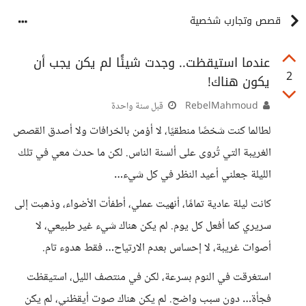
قصص وتجارب شخصية
عندما استيقظت.. وجدت شيئًا لم يكن يجب أن
2
يكون هناك!
RebelMahmoud
قبل سنة واحدة
لطالما كنت شخصًا منطقيًا، لا أؤمن بالخرافات ولا أصدق القصص
الغريبة التي تُروى على ألسنة الناس. لكن ما حدث معي في تلك
الليلة جعلني أعيد النظر في كل شيء…
كانت ليلة عادية تمامًا، أنهيت عملي، أطفأت الأضواء، وذهبت إلى
سريري كما أفعل كل يوم. لم يكن هناك شيء غير طبيعي، لا
أصوات غريبة، لا إحساس بعدم الارتياح… فقط هدوء تام.
استغرقت في النوم بسرعة، لكن في منتصف الليل، استيقظت
فجأة… دون سبب واضح. لم يكن هناك صوت أيقظني، لم يكن