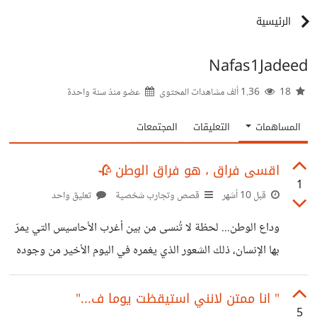
الرئيسية
Nafas1Jadeed
18
1.36 ألف مشاهدات المحتوى
عضو منذ
سنة واحدة
المساهمات
التعليقات
المجتمعات
اقسى فراق ، هو فراق الوطن 🥀
1
قبل 10 أشهر
قصص وتجارب شخصية
تعليق واحد
وداع الوطن... لحظة لا تُنسى من بين أغرب الأحاسيس التي يمرّ
بها الإنسان، ذلك الشعور الذي يغمره في اليوم الأخير من وجوده
في وطنه... اليوم الذي يتهيّأ فيه ليغادر إلى أرضٍ جديدة، بثقافات
مختلفة، ووجوهٍ لا يعرفها، وأماكن لم تطأها قدماه من قبل. إنه
" انا ممتن لانني استيقظت يوما ف..."
5