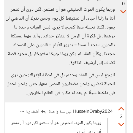
0
وربما يكون الموت الحقيقي هو أن نستمر، لكن دون أن نشعر
أننا ما زلنا أحياء. أن نستيقظ كل يوم ونحن ندرك أن الماضي لن
يعود، لكننا نحمله معنا كعبءٍ لا يُرى. ليس الغياب وحده ما
يرهقنا، بل فكرة أن الزمن لا ينتظر حدادنا، وأننا مهما تمسكنا
بالحزن، سنجد أنفسنا – بمرور الأيام – قادرين على الضحك
مجددًا، وكأن الفقد لم يكن يومًا جرحًا مفتوحًا، بل مجرد قصة
تُضاف إلى أرشيف الذاكرة.
الوجع ليس في الفقد وحده، بل في لحظة الإدراك: حين نرى
الحياة تمضي، ونحن مضطرون للمضي معها، حتى ونحن نحمل
في داخلنا شيئًا لم يعد له مكان في العالم الخارجي.
HusseinOraby2024
أضف ردا
قبل سنة واحدة
2
وربما يكون الموت الحقيقي هو أن نستمر، لكن دون أن نشعر
أننا ما زلنا أحياء.