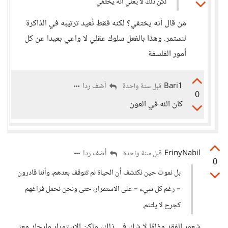
لكن ذلك لا يعني أنه يختفي
من قال أنه يختفي؟ لكنه فقط نُعيد ترتيبه في الذاكرة
لنستمر. وهذا بالفعل سلوك عقلي لا واعي بعيدا عن كل
أمور الفلسفة
Bari1
أضف ردا
قبل سنة واحدة
0
كان الله في العون
ErinyNabil
أضف ردا
قبل سنة واحدة
0
بل نموت حين نكتشف أن الحياة لم تتوقف بعدهم، وأننا قادرون
– رغم كل شيء – على الاستمرار، حتى ونحن نحمل فراغهم
كجرح لا يلتئم.
شعور الفقد مؤلمًا لا شك في ذلك، ولكن الاستمرار وإيجاد معنى