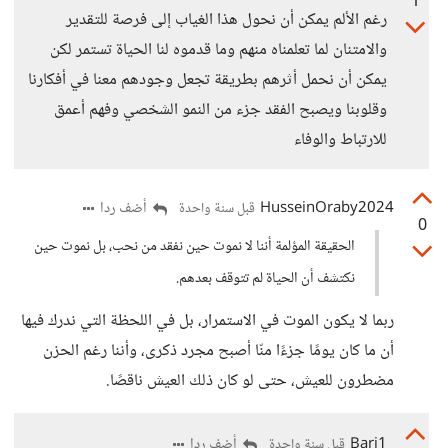
1
رغم الألم يمكن أن نحول هذا الغياب إلى فرصة للتقدير
والامتنان لما تعلمناه منهم وما قدموه لنا الحياة تستمر لكن
يمكن أن نحمل أثرهم بطريقة تجعل وجودهم معنا في أفكارنا
وقلوبنا ويصبح الفقد جزء من النمو الشخصي وفهم أعمق
للارتباط والوفاء
HusseinOraby2024
أضف ردا
قبل سنة واحدة
0
الحقيقة المؤلمة أننا لا نموت حين نفقد من نحب، بل نموت حين
نكتشف أن الحياة لم تتوقف بعدهم.
ربما لا يكون الموت في الاستمرار، بل في اللحظة التي ندرك فيها
أن ما كان يومًا جزءًا منّا أصبح مجرد ذكرى، وأننا رغم الحزن
مضطرون للعيش، حتى لو كان ذلك العيش ناقصًا.
Bari1
أضف ردا
قبل سنة واحدة