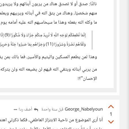
ثالثًا: صدق أو لا تصدق هناك من يربون أبنائهم ولا يريدو
منهم شخصيًا، وهناك من يتق الله في أبنائه ويربيهم ويعل
ما وكله الله بفعله وهذا ما سيحاسبهم الله عليه أمامه يوم ل
وَلَقَّاهُمْ نَضْرَةً وَسُرُورًا (11) وَجَزَاهُم بِمَا صَبَرُوا جَنَّةً وَحَرِيرًا (12) سورة الإنسان
وهذا لمن يطعم المسكين واليتيم والأسير، فما بالك بمن يف
من يربي أبنائه ويتقي الله فيهم لن يضيعه الله ولن يتركه أب
الإحسان"؟!
George_Nabelyoun
أضف ردا
قبل سنة واحدة
1
أنا أرى الموضوع من ناحية الابتزاز العاطفي، فكما ذكرتي اهتم