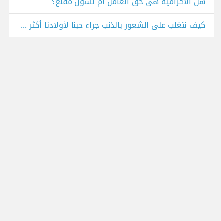
هل الاكرامية هي حق العامل أم تسول مقنّع؟
كيف نتغلب على الشعور بالذنب جراء حبنا لأولادنا أكثر من والدينا؟