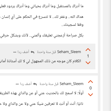
ما أدراك بالمستقبل وما أدراك بحياتي وما أدراك بردود فعلي
هداك الله.. وغفر لك.. لا تتسرع في الحكم على أي إنسان م
وفقا لسجيتك..
بكل صراحة أزعجني تعليقك وآلمني.. لأنك وبشكل حرفي لا
Seham_Sleem
أضف ردا
قبل سنة واحدة
1
الكلام كان موجه من ذلك المجهول لي لا لكِ أستاذة أمان
Seham_Sleem
أضف ردا
قبل سنة واحدة
0
أولًا: لا اسمح لك بالحديث عني أو عن والداي بهذه الطريقة 
ثانيًا: أنت أو أنتِ لا تعرفين شيئًا عني ولا عن والداي و