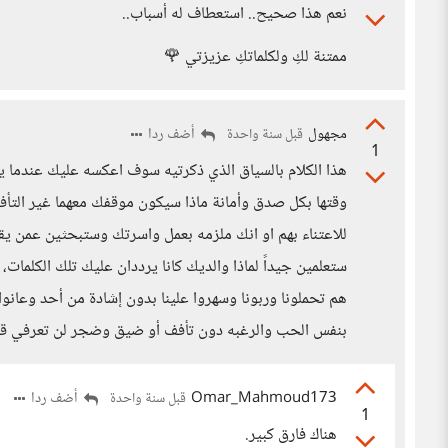
نعم هذا صحيح.. استعطاف له أسباب..
ممتنة لكِ ولكلماتكِ عزيزتي 🌹
مجهول
أضف ردا
قبل سنة واحدة
1
هذا الكلام بالسياق الذي ذكرتيه سوف اعكسه عليك عندما ي
وقتها بكل صدق وأمانة ماذا سيكون موقفك معهما غير التأف
للاعتناء بهم او انك ملزمه بعمل واسرتك وستبحثين عمن يقو
ستعلمين جيداً لماذا والديك كانا يرددان عليك تلك الكلمات، 
هم تحملونا وربونا وسهروا علينا بدون إشادة من أحد وعانوا
بنفس الحب والرغبه دون تأفف أو ضيق وضجر لن تعرفي قيمت
Omar_Mahmoud173
أضف ردا
قبل سنة واحدة
1
هناك فارق كبير.