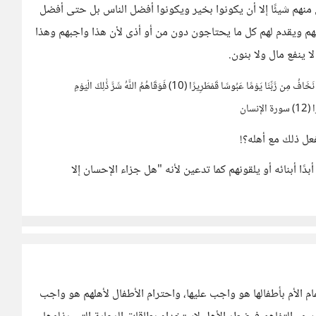
ن منهم شيئًا إلا أن يكونوا بخير ويكونوا أفضل الناس بل حتى أفضل
مهم ويقدم لهم كل ما يحتاجون دون من أو أذى لأن هذا واجبهم وهذا
ا ينفع مال ولا بنون.
إِنَّمَا نُطْعِمُكُمْ لِوَجْهِ اللَّهِ لَا نُرِيدُ مِنكُمْ جَزَاءً وَلَا شُكُورًا (9) إِنَّا نَخَافُ مِن رَّبِّنَا يَوْمًا عَبُوسًا قَمْطَرِيرًا (10) فَوَقَاهُمُ اللَّهُ شَرَّ ذَٰلِكَ الْيَوْمِ
عل ذلك مع أهله؟!
دًا أبنائه أو يلقونهم كما تدعين لأنه "هل جزاء الإحسان إلا
ام الأم بأطفالها هو واجب عليها، واحترام الأطفال لأهلهم هو واجب