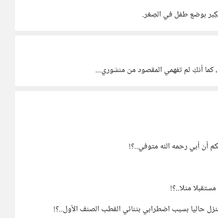
ِبر بوضع طفل في الصِغر.
 كما أنكِ لم تفهمي المقصود من منشوري...
م أن أبي رحمه الله متوفي..؟!
ستقبلا مثلا..؟!
نزل حاليا بسبب اضطرابي بثنائي القطب الصنف الأول..؟!