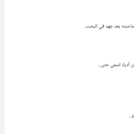
صاحبته بعد جهد في البحث..
كن أدرك اسمي حتى..
..