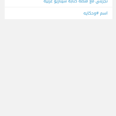
تجربتي مع منصة كتابة سيناريو عربية
اسم #وحكايه