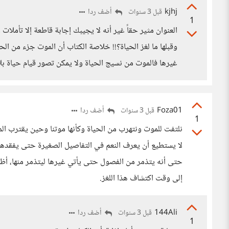
kjhj
أضف ردا
قبل 3 سنوات
1
العنوان مثير حقاً غير أنه لا يجيبك إجابة قاطعة إلا تأملا
وقبلها ما لغز الحياة؟!! خلاصة الكتاب أن الموت جزء من ال
غيرها فالموت من نسيج الحياة ولا يمكن تصور قيام حياة بل
Foza01
أضف ردا
قبل 3 سنوات
1
نلتفت للموت ونتهرب من الحياة وكأنها موتنا وحين يقترب الم
لا يستطيع أن يعرف النعم في التفاصيل الصغيرة حتى يفقدها،
حتى أنه يتذمر من الفصول حتى يأتي غيرها ليتذمر منها، أظن 
إلى وقت اكتشاف هذا اللغز.
144Ali
أضف ردا
قبل 3 سنوات
1