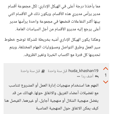
مما يأخذنا درجة أعلى في الهيكل الإداري: لكل مجموعة أقسام
مدير يرأس مديري هذه الأقسام، ويكون ذلك في الأقسام التي
بينها أكثر التفاعلات فنضعها في مجموعة واحدة يرأسها مدير
أعلى يرجع إليه مديرو الأقسام من أجل السياسات العامة.
وهكذا يكون الهيكل الإداري أشبه بخريطة للشركة توضح خطوط
سير العمل وطرق التواصل ومسؤوليات المهام المختلفة، ويتم
تحديثها كل فترة مع اكتساب الخبرة وتغير الظروف.
huda_khashan19
قبل سنة واحدة
قبل سنة واحدة
1
أضف ردا
المهم هنا استخدام منهجيات إدارة العمل أو المشروع تتناسب
مع تفضيلات أعضاء الفريق، والاتفاق حولها، فهنالك من قد
يفضل منهجية الشلال أو منهجية أجايل، أو غيرهما، الفيصل هنا
كيف يمكن الاتفاق حول المنهجية المناسبة