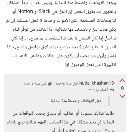
وجعل التوقعات واضحة منذ البداية، وليس بعد أن تبدأ المشاكل
بالظهور. قد يقول البعض إن الحل في Slack أو Notion أو
الاجتماعات المنتظمة، لكن الأدوات وحدها لا تحل المشكلة إن لم
يكن هناك التزام باستخدامها بفعالية. ما الفائدة من توفّر قناة
تواصل إذا كان البعض لا يشارك المعلومات بوضوح، أو إذا كان
الفريق لا يطلع عليها؟ يجب وضع بروتوكول تواصل واضح، ماذا
يُنشر وأين، من يجب أن يكون على اطلاع، وما هي الأهداف
الكبيرة التي نعمل للوصول لها
huda_khashan19
قبل سنة واحدة
قبل سنة واحدة
0
أضف ردا
جعل التوقعات واضحة منذ البداية
طالما هنالك مسودة أو اتفاقية أو ميثاق يحدد التوقعات من
البداية لن نجد مشكلة في هذا الجانب، المهم هنالك تتبع للاداء
وبشكل دوري وتقييم النتائج أولًا بأول.