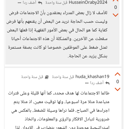
HusseinOraby2024
أضف ردا
قبل سنة واحدة
0
للأسف لا زال بعض المدراء يعتقدون بأنّ الاجتماعات فرض
وليست حسب الحاجة نريد من البعض أن يقنعهم بأنها فرض
كفاية كما هو الحال في بعض الأمور الفقهية إذا فعلها البعض
سقطت عن الآخرين. والمشكلة أن هذه الاجتماعات أحيانا
تمثل ضغط على الموظفين خصوصا لو كانت بصفة مستمرة
بشكل يزيد عن الحاجة.
huda_khashan19
قبل سنة واحدة
قبل سنة واحدة
0
أضف ردا
طالما الاجتماعات لها هدف محدد، كما أنها قليلة وعلى فترات
متباعدة مثلا مرة اسبوعيا، ولها توقيت معين، اذ مثلا يتم
اجراءها في الصباح، فلما نراها وسيلة للضغط، بالعكس هي
ضرورية لتبادل الافكار والرؤى والمعلومات، واتخاذ
استراتيجية موحدة دون الشعور بتضارب في الادوار. لذا