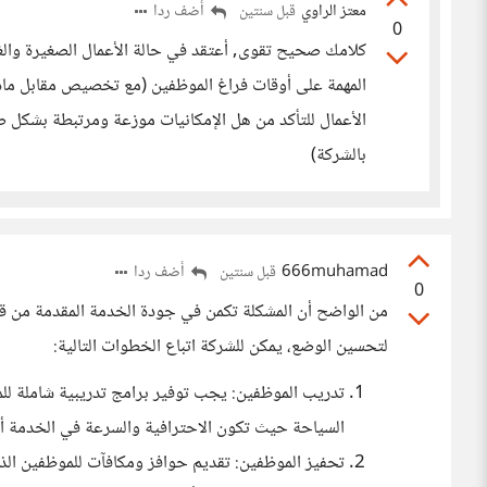
معتز الراوي
أضف ردا
قبل سنتين
0
كلامك صحيح تقوى, أعتقد في حالة الأعمال الصغيرة وال
المهمة على أوقات فراغ الموظفين (مع تخصيص مقابل مادي 
الأعمال للتأكد من هل الإمكانيات موزعة ومرتبطة بشكل ص
بالشركة)
666muhamad
أضف ردا
قبل سنتين
0
من الواضح أن المشكلة تكمن في جودة الخدمة المقدمة من قب
لتحسين الوضع، يمكن للشركة اتباع الخطوات التالية:
تدريب الموظفين: يجب توفير برامج تدريبية شاملة للم
السياحة حيث تكون الاحترافية والسرعة في الخدمة أمرً
تحفيز الموظفين: تقديم حوافز ومكافآت للموظفين الذي