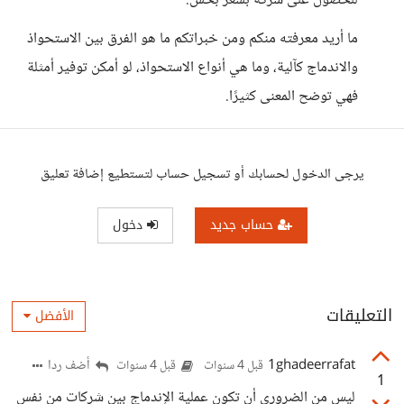
للحصول على شركة بسعر بخس.
ما أريد معرفته منكم ومن خبراتكم ما هو الفرق بين الاستحواذ
والاندماج كآلية، وما هي أنواع الاستحواذ، لو أمكن توفير أمثلة
فهي توضح المعنى كثيرًا.
يرجى الدخول لحسابك أو تسجيل حساب لتستطيع إضافة تعليق
حساب جديد
دخول
التعليقات
الأفضل
1ghadeerrafat
أضف ردا
قبل 4 سنوات
قبل 4 سنوات
1
ليس من الضروري أن تكون عملية الإندماج بين شركات من نفس