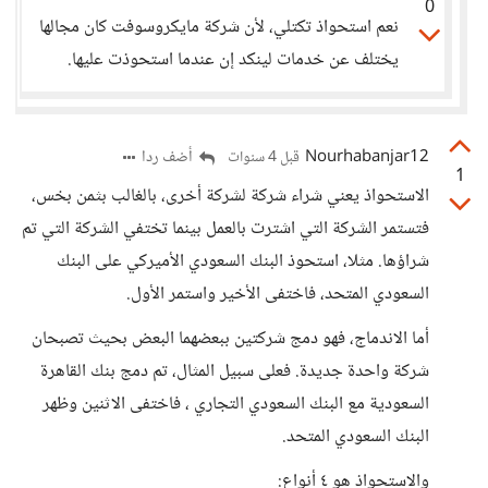
0
نعم استحواذ تكتلي، لأن شركة مايكروسوفت كان مجالها
يختلف عن خدمات لينكد إن عندما استحوذت عليها.
Nourhabanjar12
أضف ردا
قبل 4 سنوات
1
الاستحواذ يعني شراء شركة لشركة أخرى، بالغالب بثمن بخس،
فتستمر الشركة التي اشترت بالعمل بينما تختفي الشركة التي تم
شراؤها. مثلا، استحوذ البنك السعودي الأميركي على البنك
السعودي المتحد، فاختفى الأخير واستمر الأول.
أما الاندماج، فهو دمج شركتين ببعضهما البعض بحيث تصبحان
شركة واحدة جديدة. فعلى سبيل المثال، تم دمج بنك القاهرة
السعودية مع البنك السعودي التجاري ، فاختفى الاثنين وظهر
البنك السعودي المتحد.
والاستحواذ هو ٤ أنواع: