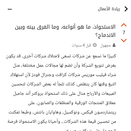
ريادة الأعمال
الاستحواذ، ما هو أنواعه، وما الفرق بينه وبين
7
الاندماج؟
مجهول
قبل 4 سنوات
كثيرًا ما نسمع عن شركات تسعى لامتلاك شركات أخرى، قد يكون
بغرض تنويع الشركة وأن تضم لها مجالات عمل مختلفة، مثل
شراء فيليب موريس شركات كرافت وجنرال فودز لأن استهلاك
التبغ وقتها كان يتقلص، كذلك تلجأ له بعض الشركات لتحسين
المبيعات والأرباح مثال على ذلك استحواذ بروكتر آند جامبل
عملاق المنتجات الورقية والمنظفات والصابون، على
ريتشاردسون فيكس، ونوكسيل، وهاوايان بانتش، وطبعا تمكنت
من تحسين قيمة هذه الشركات.، وأحيانا يكون الاستحواذ فرصة