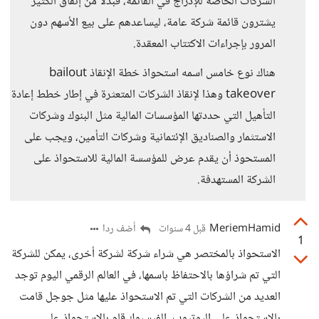
الشركات الخاصة للإدراج في القائمة، فبدلا من إنفاق الكثير
يشترون قائمة شركة عامة، ليساعدهم على بيع الأسهم دون
المرور بإجراءات الاكتتاب المعقدة.
هناك نوع خامس اسمه استحواذ خطة الإنقاذ bailout
takeover وهذا لإنقاذ الشركات المتعثرة في إطار خطط إعادة
التأهيل التي حددتها المؤسسات المالية مثل البنوك وشركات
الاستثمار والصناديق الإئتمانية وشركات التأمين، ويجب على
المستحوذ أن يقدم عرض للمؤسسة المالية للاستحواذ على
الشركة المستهدفة.
MeriemHamid
أضف ردا
قبل 4 سنوات
1
الاستحواذ بالمختصر هي شراء شركة لشركة أخرى، يمكن للشركة
التي تم شراؤها بالاحتفاظ باسمها، في العالم الرقمي اليوم توجد
العديد من الشركات التي تم الاستحواذ عليها مثل جوجل قامت
بالاستحواذ على اليوتيوب، الفيسبوك قام بالاستحواذ على