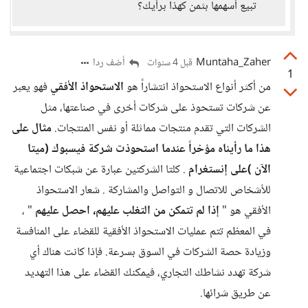
تبيع أسهمها بثمن كهذا برأيك؟
Muntaha_Zaher
أضف ردا
قبل 4 سنوات
1
من أكثر أنواع الاستحواذ انتشاراً هو
الاستحواذ الأفقي
فهو يعبر
عن شركات تستحوذ على شركات أخرى في صناعتها، مثل
الشركات التي تقدم منتجات مماثلة أو نفس المنتجات.
مثال على
هذا ما رأيناه مؤخراً عندما استحوذت شركة فيسبوك (ميتا
الآن )على إنستغرام
. كلتا الشركتين عبارة عن شبكات اجتماعية
للأشخاص للاتصال و التواصل والمشاركة . شعار الاستحواذ
الأفقي هو "
إذا لم تتمكن من التغلب عليهم، احصل عليهم
" ،
في المعظم تتم عمليات الاستحواذ الأفقية للقضاء على المنافسة
وزيادة حصة الشركات في السوق بسرعة. فإذا كانت هناك أي
شركة تهدد نشاطك التجاري، فيمكنك القضاء على هذا التهديد
عن طريق شرائها.