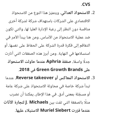
.
CVS
الاستحواذ العدائي
، ويتميّز هذا النوع من الاستحواذ
الاقتصادي على الشركات باستهداف شركة لشركة أخرى
منافسة دون النظر إلى رغبة الإدارة العليا لها، والتي تكون
ضد عملية الاستحواذ من الأساس، ومن هنا يبدأ الأمر في
التفاقم إلى فكرة قدرة الشركة على الحفاظ على نفسها، أو
استسلامها في النهاية. ومن أبرز هذه الصفقات التي أثارت
جدلًا واسعًا،
صفقة Aphria عندما حاولت الاستحواذ
على Green Growth Brands في 2018
.
الاستحواذ المعاكس أو Reverse takeover
، عندما
تبدأ شركة خاصة في محاولة الاستحواذ على شركة عامة
أو مسجّلة بمعنى أدق. في هذا الإطار، يمكننا أن نضرب
مثلًا بالصفقة التي تمّت بين
J. Michaels لتجارة الأثاث
عندما قرّرت Muriel Siebert الاستيلاء عليها.