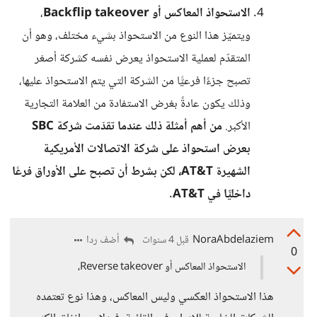
الاستحواذ المعاكس أو Backflip takeover
،
ويتميّز هذا النوع من الاستحواذ بشيء مختلف، وهو أن
المتقدّم لعملية الاستحواذ يعرض نفسه كشركة أصغر
تصبح جزءًا فرعيًّا من الشركة التي يتم الاستحواذ عليها،
وذلك يكون عادةً بغرض الاستفادة من العلامة التجارية
الأكبر.
من أهم أمثلة ذلك عندما تقدّمت شركة SBC
بعرض استحواذ على شركة الاتصالات الأمريكية
الشهيرة AT&T، لكن بشرط أن تصبح على الأوراق فرعًا
داخليًّا في AT&T.
NoraAbdelaziem
أضف ردا
قبل 4 سنوات
0
الاستحواذ المعاكس أو Reverse takeover،
هذا الاستحواذ العكسي وليس المعاكس، وهذا نوع تعتمده