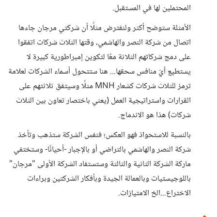
المحتملين لها في المستقبل.
الأمثلة ستوضح أكثر ولنفترض مثلًا أن شركتي مرجان جاءها
اتصال من شركة النصر والهاشمي، وقتها الثلاث شركات اتفقوا
على دمج شركاتهم الثلاثة معًا لتكوين إمبراطورية كبيرة لا
يستطيع أيّ منافس سحقها... هنا ستتحول أسماء الشركات لعلامة
ترمز للثلاث شركات كشعار MNH مثلًا وسيتفق ثلاثتهم على
القرارات واستراتيجية العمل (يعني باختصار تعاون بين الثلاث
شركات) هذا هو الاندماج.
بالنسبة للاستحواذ فهو العكس؛ فنفس الشركة ستذهب وتأخذ
شركة النصر والهاشمي بالتراضي أو بالإجبار -أحيانًا- وستختفي
ماركة الشركة الثانية والثالثة وستستفاد الشركة الأولى "مرجان"
باللوجيستيات وبالعمالة الجيدة وبأفكار الشركتين وبراءات
الاختراع...الخ الامتيازات.