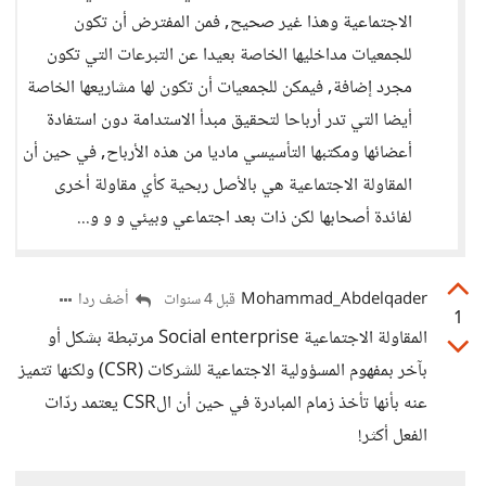
الاجتماعية وهذا غير صحيح, فمن المفترض أن تكون
للجمعيات مداخليها الخاصة بعيدا عن التبرعات التي تكون
مجرد إضافة, فيمكن للجمعيات أن تكون لها مشاريعها الخاصة
أيضا التي تدر أرباحا لتحقيق مبدأ الاستدامة دون استفادة
أعضائها ومكتبها التأسيسي ماديا من هذه الأرباح, في حين أن
المقاولة الاجتماعية هي بالأصل ربحية كأي مقاولة أخرى
لفائدة أصحابها لكن ذات بعد اجتماعي وبيئي و و و...
Mohammad_Abdelqader
أضف ردا
قبل 4 سنوات
1
المقاولة الاجتماعية Social enterprise مرتبطة بشكل أو
بآخر بمفهوم المسؤولية الاجتماعية للشركات (CSR) ولكنها تتميز
عنه بأنها تأخذ زمام المبادرة في حين أن الCSR يعتمد ردّات
الفعل أكثر!