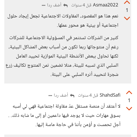
Asmaa2022
أضف ردا
قبل 4 سنوات
1
نعم هذا هو المقصود، المقاولات الاجتماعية تجعل إيجاد حلول
اجتماعية أو بيئية هو محور عملها.
كثير من الشركات تستثمر في المسؤولية الاجتماعية للشركات
رغم أن منتوجاتها ربما تكون من أسباب بعض المشاكل البيئية،
لكنها تحاول ببعض الأنشطة البيئية الموازية تحييد العامل
السلبي الذي تسببه للبيئة، مثلا تضمين ثمن المنتوج تكاليف زرع
شجرة لتحييد أثره السلبي على البيئة.
ShahdSafi
أضف ردا
قبل 4 سنوات
1
لا أعتقد أن منصة مستقل عدّ مقاولة اجتماعية فهي لي أسبه
بسوق مهارات حيث لا يوجد فيها داعمين أو إلى ما شابه ذلك. .
أجل تحمست و أؤمن بأننا في حاجة ماسة إليها.