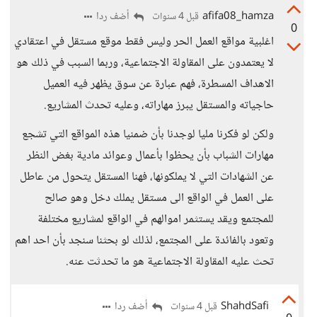
afifa08_hamza
أضف ردا
قبل 4 سنوات
0
اغلبية مواقع العمل الحر وليس فقط موقع مستقل في اعتقادي
لا يعتمدون على المقاولة الاجتماعية، وربما السبب في ذلك هو
الاهداف المسطرة، فهم عبارة عن سوق يظهر فيه العميل
حاجياته والمستقل يبرز مهاراته، وعليه تحدث المشاريع.
ولكن لو فكرنا مليا لوجدنا بأن ضمنيا هذه المواقع التي تشجع
مهارات الشباب بأن يحظوا بأعمال وعوائد مادية بغض النظر
عن الشهادات التي لا يملكونها، فهنا المستقل يتحول من عاطل
على العمل في الواقع الى مستقل يملك دخل وهو صالح
للمجتمع ويقد يستثمر اموالهم في الواقع لمشاريع مختلفة
وتعود بالفائدة على المجتمع، لذلك لو بحثنا سنجد بأن احد اهم
تحث عليه المقاولة الاجتماعية هو ما تحدثت عنه.
ShahdSafi
أضف ردا
قبل 4 سنوات