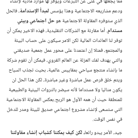
مما يجعلها في غنى عن التبرعات ويوفر لها موارد مادية لإنشاء
ودعم مشاريعه الاجتماعية وهذا يؤسس
لمبدأ الإستدامة
، فالحل
الذي ستوفره المقاولة الاجتماعية هو
حل اجتماعي وبيئي
مستدام
. أما مقارنة مع الشركات التقليدية، فهذه الاخير يمكن أن
توفر لنا العائدات المالية لكن الامر سيكون على حساب البيئة
والمجتمع، فمثلا إن اعتمدنا على محور عمل جمعية صديقتي
والتي يهدف لفك العزلة عن العالم القروي، فيمكن أن تقوم شركة
ما بإنشاء منتجع سياحي بمقاييس عالمية، بحيث تجذب السياح
ويتم خلق فرص عمل مباشرة وغير مباشرة، لكن هذا الحل لن
يكون مثاليا ولا مستداما لأنه سيضر بالثروات البيئية والطبيعية
للمنطقة حيث أن همه الأول هو الربح.بعكس المقاولة الاجتماعية
التي ستسعى لإنشاء مشروع اجتماعي صديق للبيئة ومدر للدخل
في نفس الوقت.
جيد، الأمر يبدو رائعا
، لكن كيف يمكننا كشباب إنشاء مقاولتنا