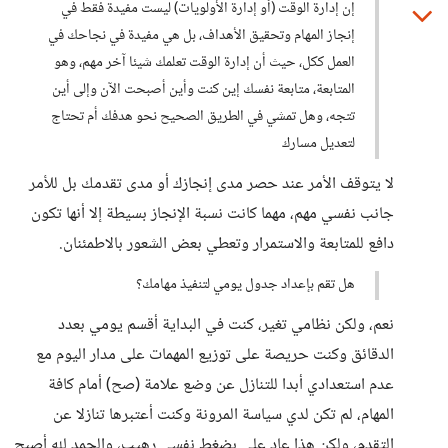
إن إدارة الوقت (أو إدارة الأولويات) ليست مفيدة فقط في
إنجاز المهام وتحقيق الأهداف، بل هي مفيدة في نجاحك في
العمل ككل، حيث أن إدارة الوقت تعلمك شيئا آخر مهم، وهو
المتابعة، متابعة نفسك إين كنت وأين أصبحت الآن وإلى أين
تتجه، وهل تمشي في الطريق الصحيح نحو هدفك أم تحتاج
لتعديل مسارك
لا يتوقف الأمر عند حصر مدى إنجازك أو مدى تقدمك بل للأمر
جانب نفسي مهم، مهما كانت نسبة الإنجاز بسيطة إلا أنها تكون
دافع للمتابعة والاستمرار وتعطي بعض الشعور بالاطمئنان.
هل تقم بإعداد جدول يومي لتنفيذ مهامك؟
نعم، ولكن نظامي تغير، كنت في البداية أقسم يومي بعدد
الدقائق وكنت حريصة على توزيع المهمات على مدار اليوم مع
عدم استعدادي أبدا للتنازل عن وضع علامة (صح) أمام كافة
المهام، لم تكن لدي سياسة المرونة وكنت أعتبرها تنازلا عن
التقدم، ولكن هذا عاد علي بضغط نفسي رهيب، والحمد لله أصبح