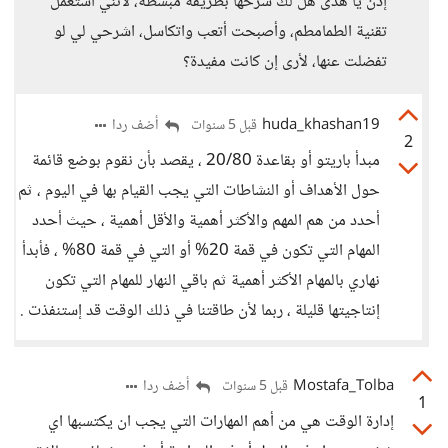
إذن يا هدى هل لك شرحها بطريقة مبسطة، لانني أستعمل
تقنية الطمامطم، وأصبحت أتعب واتكاسل، اشرحي لي لو
تفضلت عنها، لأرى إن كانت مفيدة؟
huda_khashan19
أضف ردا
قبل 5 سنوات
2
مبدأ باريتو أو بقاعدة 20/80 ، يقصد بأن نقوم بوضع قائمة
حول الأهداف أو النشاطات التي يجب القيام بها في اليوم ، ثم
أحدد من هم المهم والأكثر أهمية والأقل أهمية ، حيث أحدد
المهام التي تكون في قمة 20% أو التي في قمة 80% ، فأبدأ
نهاري بالمهام الأكثر أهمية ثم باقي النهار للمهام التي تكون
إنتاجيتها قليلة ، ربما لأن طاقتنا في ذلك الوقت قد إستنفذت .
Mostafa_Tolba
أضف ردا
قبل 5 سنوات
1
إدارة الوقت هي من أهم المهارات التي يجب ان يكتسبها اي