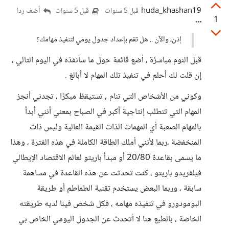
huda_khashan19
أضف ردا
قبل 5 سنوات
قبل 5 سنوات
1
إذن، والآن .. هل تقم بإعداد جدول يومي لتنفيذ مهامك؟
قبل النوم مباشرًة ، أضع قائمة حول ما سأنفذه في اليوم التالي ،
إن قلت لك أحلم في تنفيذ تلك المهام لا أبالغ .
وكوني من الأشخاص التي تنام , تستيقظ مبكرًا ، تجدني أنجز
المهام التي تتطلب إنتاجية أكبر في الصباح بمعني أنني أبدأ
بالمهام الصعبة أي المهمات الذات القيمة العالية وليس ذات
المنخفضة ،ربما لأنني أملك الطاقة الكاملة في هذه الفترة ، وهذا
ما يسمى بقاعدة 20/80 أو مبدأ باريتو لعالم الاقتصاد الإيطالي
فيلفريدو باريتو ، كنت تحدثت عن هذه القاعدة في مساهمة
سابقة ، وربما البعض يستخدم تقنية الطماطم أو طريقة
البومودورو في تنفيذه مهامه ، فكل شخص فينا لديه طريقته
الخاصة ، بالطبع هنا لا أتحدث عن الجدول اليومي الخاص بي