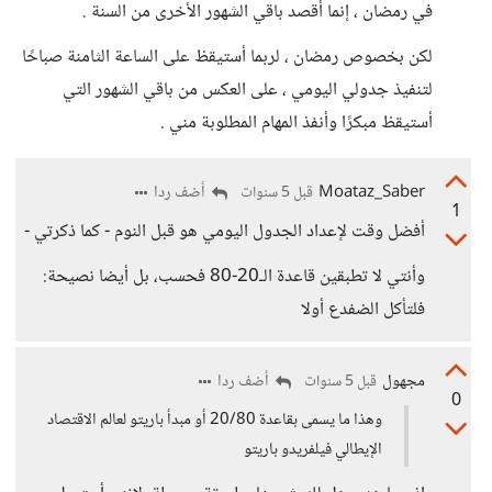
في رمضان ، إنما أقصد باقي الشهور الأخرى من السنة .
لكن بخصوص رمضان ، لربما أستيقظ على الساعة الثامنة صباحًا
لتنفيذ جدولي اليومي ، على العكس من باقي الشهور التي
أستيقظ مبكرًا وأنفذ المهام المطلوبة مني .
Moataz_Saber
أضف ردا
قبل 5 سنوات
1
أفضل وقت لإعداد الجدول اليومي هو قبل النوم - كما ذكرتي -
وأنتي لا تطبقين قاعدة الـ20-80 فحسب، بل أيضا نصيحة:
فلتأكل الضفدع أولا
مجهول
أضف ردا
قبل 5 سنوات
0
وهذا ما يسمى بقاعدة 20/80 أو مبدأ باريتو لعالم الاقتصاد
الإيطالي فيلفريدو باريتو