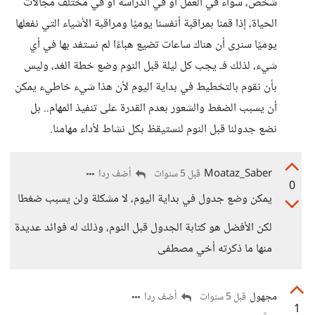
شخص، سواء في العمل أو في الدراسة أو في مختلف مجالات
الحياة، إذا قمنا بمراقبة أنفسنا يوميًا ومراقبة الأشياء التي نفعلها
يوميًا سنرى أن هناك ساعات تضيع هباءًا لم نستفد بها في أي
شيء، لذلك فـ يجب كل ليلة قبل النوم وضع خطة الغد، وليس
بأن نقوم بالتخطيط في بداية اليوم لأن هذا شيء خاطيء يمكن
أن يسبب الضغط والشعور بعدم القدرة على تنفيذ المهام.. بل
نضع جدولنا قبل النوم لنستيقظ بكل نشاط لأداء مهامنا.
Moataz_Saber
أضف ردا
قبل 5 سنوات
0
يمكن وضع جدول في بداية اليوم، لا مشكلة ولن يسبب ضغطا
لكن الأفضل هو كتابة الجدول قبل النوم، وذلك له فوائد عديدة
منها ما ذكرته أخي مصطفى
مجهول
أضف ردا
قبل 5 سنوات
1