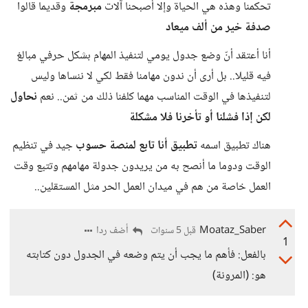
تحكمنا وهذه هي الحياة وإلا أصبحنا آلات
مبرمجة
وقديما قالوا
صدفة خير من ألف ميعاد
أنا أعتقد أنّ وضع جدول يومي لتنفيذ المهام بشكل حرفي مبالغ
فيه قليلا.. بل أرى أن ندون مهامنا فقط لكي لا ننساها وليس
لتنفيذها في الوقت المناسب مهما كلفنا ذلك من ثمن.. نعم
نحاول
لكن إذا فشلنا أو تأخرنا فلا مشكلة
هناك تطبيق اسمه
تطبيق أنا تابع لمنصة حسوب
جيد في تنظيم
الوقت ودوما ما أنصح به من يريدون جدولة مهامهم وتتبع وقت
العمل خاصة من هم في ميدان العمل الحر مثل المستقلين..
Moataz_Saber
أضف ردا
قبل 5 سنوات
1
بالفعل: فأهم ما يجب أن يتم وضعه في الجدول دون كتابته
هو: (المرونة)