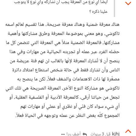
أيضًا أي نوع من المعرفة يجب أن نشاركه وأي نوع لا يتوجب
علينا ذكره ؟
هناك معرفة ضمنية وهناك معرفة صريحة، هذا تقسيم لعالم اسمه
تاكوشي، وهو معني بموضوعة المعرفة وطرق مشاركتها وأهمية
مشاركتها، فالمعرفة الضمنية مثلاً هي المعرفة التي تتضمن كل ما
حصّله الفرد عبر عمله أو تجربته الحياتية من مهارات وفي هذا
ينصح أن لا تُشارك المعرفة لإنّها بالغالب لن تهم فئة عريضة من
الناس وأن تشارك فقط في حالة شخص استطاع امتلاك دائرة
مصغّرة لها ذات الاهتمامات والشغف فعلاً، لكن ما ينصح به
تاكوشي هو مشاركة النوع الأخر، المعرفة الصريحة هي تلك التي
تجعل من حياتنا أرقى، كالمعرفة الأدبية أو الفلسفية العقلية، أو
أي شيء سواء كان فنّي أو نظري أو عملي أو مهارات تهم
المجموع كلّه بغض النظر عن عمله وتوجهه في الحياة فعلاً.
kjhj
أضف ردا
قبل 3 سنوات