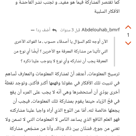
كما تقتصر المشاركة فيما هو مفيد، و تجنب نشر الفاحشة و
الأفكار السلبية
Abdelouhab_bmrf
أضف ردا
قبل 3 سنوات
1
الآن أوجه لكم السؤال يا أصدقاء حسوب ، ما الفوائد الأخرى
التي تأتينا من مشاركة المعرفة مع الأخرين ؟ أيضًا أي نوع من
المعرفة يجب أن نشاركه وأي نوع لا يتوجب علينا ذكره ؟
ترسيخ المعلومات، أعتقد أنّ لمشاركة المعلومات والمعارف تُساهم
في تثبيت تلك الأفكار في عقولنا وفهمها أكثر فأكثر، وتوجد نقطةٌ
أخرى بودّي أن أستحضرها وهي أنّه لا يجب على المرء أن يقع
في فخّ الرّياء حينما يقوم بمشاركة تلك المعلومات، فيجب أن
يجعلها خالصة لله، أمّا عن النّوع الذي أراه واجبا علينا مشاركته
فهو العلم النّافع الذي يساعد النّاس لا المعلومات التي لا تسمن ولا
تغني من جوع، فشتّان بين ذاك وذاك، وأنا من مشجّعي مشاركة