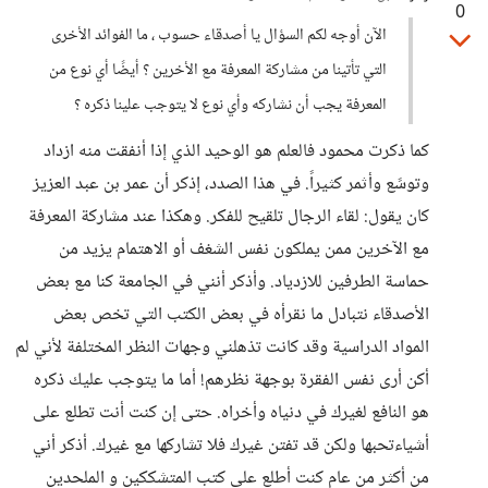
0
الآن أوجه لكم السؤال يا أصدقاء حسوب ، ما الفوائد الأخرى
التي تأتينا من مشاركة المعرفة مع الأخرين ؟ أيضًا أي نوع من
المعرفة يجب أن نشاركه وأي نوع لا يتوجب علينا ذكره ؟
كما ذكرت محمود فالعلم هو الوحيد الذي إذا أنفقت منه ازداد
وتوسًع وأثمر كثيراً. في هذا الصدد، إذكر أن عمر بن عبد العزيز
كان يقول: لقاء الرجال تلقيح للفكر. وهكذا عند مشاركة المعرفة
مع الآخرين ممن يملكون نفس الشغف أو الاهتمام يزيد من
حماسة الطرفين للازدياد. وأذكر أنني في الجامعة كنا مع بعض
الأصدقاء نتبادل ما نقرأه في بعض الكتب التي تخص بعض
المواد الدراسية وقد كانت تذهلني وجهات النظر المختلفة لأني لم
أكن أرى نفس الفقرة بوجهة نظرهم! أما ما يتوجب عليك ذكره
هو النافع لغيرك في دنياه وأخراه. حتى إن كنت أنت تطلع على
أشياءتحبها ولكن قد تفتن غيرك فلا تشاركها مع غيرك. أذكر أني
من أكثر من عام كنت أطلع على كتب المتشككين و الملحدين