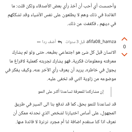
وأحسست أي أحب أن آخذ رأي بعض الأصدقاء ولكن قلت: ما
الفائدة في ذلك وهم لا يطلعون على نفس الأشياء وقد تشككهم
في دينهم ، فكففت عن ذلك.
afifa08_hamza
أضف ردا
قبل 3 سنوات
0
الانسان قبل كل شئ هو اجتماعي بطبعه، حتى ولو لم يشارك
معرفته ومعلومات فكرية، فهو يشارك تجربته كعملية لافراغ ما
يجول في خاطره، يريد أن يعرف رأي الأخر عنه، وكيف يفكر في
موضوعه من زاوية التي قد تخفى عليه.
إن مشاركتنا للمعرفة تساعدنا أكثر على النمو
قد تساعدنا للنمو بحق، كما قد تدفع بنا الى السير في طريق
المجهول، على أساس اختيارنا لشخص الذي نحدثه ممكن أن
نعرف اذا كنا سنقدم اضافة لنا أم مجرد ثرثرة لا فائدة منها.