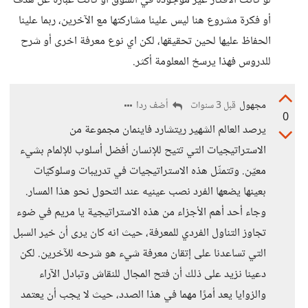
لو كانت الافكار غير موجودة في السوق او كانت عبارة عن هدف
أو فكرة مشروع هنا ليس علينا مشاركتها مع الآخرين، ربما علينا
الحفاظ عليها لحين تحقيقها، لكن اي نوع معرفة اخرى أو شرح
للدروس فهذا يرسخ المعلومة أكثر.
مجهول
أضف ردا
قبل 3 سنوات
0
يرصد العالم الشهير ريتشارد فاينمان مجموعة من
الاستراتيجيات التي تتيح للإنسان أفضل أسلوب للإلمام بشيء
معيّن. وتتمثّل هذه الاستراتيجيات في تدريبات وسلوكيّات
بعينها يضعها الفرد نصب عينيه عند التحول نحو هذا المسار.
وجاء أحد أهم الأجزاء من هذه الاستراتيجية يا مريم في ضوء
تجاوز التناول الفردي للمعرفة، حيث انه كان يرى أن خير السبل
التي تساعدنا على إتقان معرفة شيء هو شرحه للآخرين. لكن
دعينا نزيد على ذلك أن فتح المجال للنقاش وتبادل الآراء
والزوايا يعد أمرًا مهما في هذا الصدد، حيث لا يجب أن يعتمد