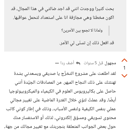
بحث كثيرا ووجدت انني قد اجد ضالتي في هذا المجال، قد
اكون مخطئا وهي مجازفة انا على استعداد لتحمل عواقبها.
ولماذا لا تجمع بين الأمرين؟
قد افعل ذلك إن تسنّى لي الأمر.
مجهول
أضف ردا
قبل 5 سنوات
1
لقد اطلعت على مشروع التخرُّج يا صديقي ويسعدني بشدة
تهنئتك على ذلك النجاح المبهر. من المصادفات الجيِّدة أنني
حاصل على بكاليرويوس العلوم في الكيمياء والميكروبيولوجيا
أيضًا، وقد عملتُ لتوّي خلال الفترة الماضية على تغيير مجالي
عملي بنفس الكيفية ولنفس الأسباب، وذلك في إطار كوني كاتب
محتوى تسويقي ومسوّق إلكتروني، لذلك أو الاستفسار منكَ
حول بعض الجوانب المتعلقة بتجربتك مع تغيير مجالك من جهة،