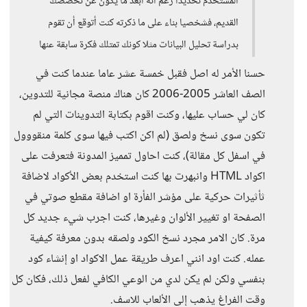
المستخدم تحديدا رغم أنه أبعد ما يكون عن تخصصك
القديم، فشخصيا بناء على ما ذكرته كنت أتوقع أن تقوم
بدراسة تحليل البيانات مثلا كونك تمتلك فكرة سابقة عنها
حسنا الأمر له اصل فقبل خمسة عشر عاما عندما كنت في
الصف العاشر 2005-2006 كان هناك منصة مجانية للتدوين،
كان لي حساب عليها، وكنت اقوم بكتابة التدوينات التي لم
تكون سوى نسخ ولصق (لم اكن اكتب فيها سوى كلمة منقووول
في اسفل كل مقالة)، كنت احاول تمميز المدونة فتعرفت على
اكواد HTML وانبهرت بها كنت استخدم بعض الأكواد لاضافة
ثأثيرات حركية على مؤشر الفأرة او اضافة مقطع صوتي في
الصفحة او تغيير الألوان وغيرها، كنت اجرب شيء جديد كل
مرة. كان الامر مجرد نسخ الكود ولصقه بدون معرفة كيفية
عمله. كنت اود انني اعرف طريقة عمل الاكواد او إنشاء كود
بنفسي ولكن لم يكن لدي من الوعي الكافي لفعل ذلك، فكان كل
وقت الفراغ يذهب إلى الألعاب للاسف.