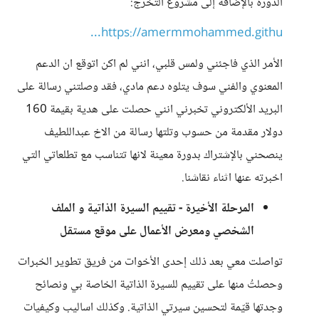
الدورة بالإضافة إلى مشروع التخرج:
https://amermmohammed.githu...
الأمر الذي فاجئني ولمس قلبي، انني لم اكن اتوقع ان الدعم
المعنوي والفني سوف يتلوه دعم مادي، فقد وصلتني رسالة على
البريد الألكتروني تخبرني انني حصلت على هدية بقيمة 160
دولار مقدمة من حسوب وتلتها رسالة من الاخ عبداللطيف
ينصحني بالإشتراك بدورة معينة لانها تتناسب مع تطلعاتي التي
اخبرته عنها اثناء نقاشنا.
المرحلة الأخيرة - تقييم السيرة الذاتية و الملف
الشخصي ومعرض الأعمال على موقع مستقل
تواصلت معي بعد ذلك إحدى الأخوات من فريق تطوير الخبرات
وحصلتُ منها على تقييم للسيرة الذاتية الخاصة بي ونصائح
وجدتها قيّمة لتحسين سيرتي الذاتية. وكذلك اساليب وكيفيات