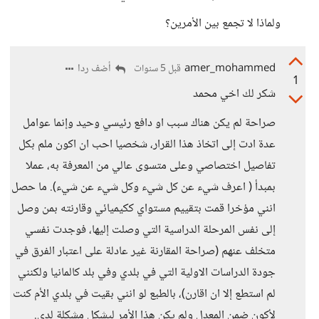
ولماذا لا تجمع بين الأمرين؟
amer_mohammed
أضف ردا
قبل 5 سنوات
1
شكر لك اخي محمد
صراحة لم يكن هناك سبب او دافع رئيسي وحيد وإنما عوامل
عدة ادت إلى اتخاذ هذا القرار، شخصيا احب ان اكون ملم بكل
تفاصيل اختصاصي وعلى متسوى عالي من المعرفة به، عملا
بمبدأ ( اعرف شيء عن كل شيء وكل شيء عن شيء). ما حصل
انني مؤخرا قمت بتقييم مستواي ككيميائي وقارنته بمن وصل
إلى نفس المرحلة الدراسية التي وصلت إليها، فوجدت نفسي
متخلف عنهم (صراحة المقارنة غير عادلة على اعتبار الفرق في
جودة الدراسات الاولية التي في بلدي وفي بلد كالمانيا ولكنني
لم استطع إلا ان اقارن)، بالطبع لو انني بقيت في بلدي الأم كنت
لأكون ضمن المعدل ولم يكن هذا الأمر ليشكل مشكلة لدي.