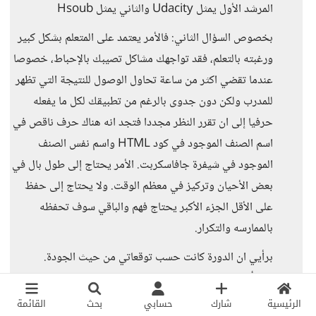
المرشد الأول يمثل Udacity والثاني يمثل Hsoub
بخصوص السؤال الثاني: فالأمر يعتمد على المتعلم بشكل كبير
ورغبته بالتعلم، فقد تواجهك مشاكل تصيبك بالإحباط، خصوصا
عندما تقضي اكثر من ساعة تحاول الوصول للنتيجة التي تظهر
للمدرب ولكن دون جدوى بالرغم من تطبيقك لكل ما يفعله
حرفيا إلى ان تقرر النظر مجددا فتجد انه هناك حرف ناقص في
اسم الصنف الموجود في كود HTML واسم نفس الصنف
الموجود في شيفرة جافاسكربت. الأمر يحتاج إلى طول بال في
بعض الأحيان وتركيز في معظم الوقت. ولا يحتاج إلى حفظ
على الأقل الجزء الأكبر يحتاج فهم والباقي سوف تحفظه
بالممارسه والتكرار.
برأيي ان الدورة كانت حسب توقعاتي من حيث الجودة.
وبالتأكيد تحتاج إلى بذل جهد من طرف المتعلم لضمان النجاح.
الرئيسية
شارك
حسابي
بحث
القائمة
بالتوفيق...