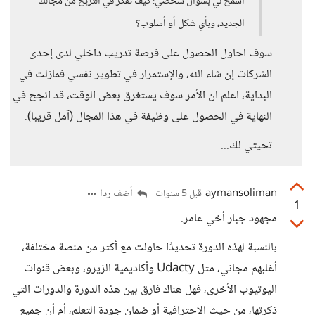
اسمح لي بسؤال شخصي: كيف تفكّر في التربّح من مجالك
الجديد، وبأي شكل أو أسلوب؟
سوف احاول الحصول على فرصة تدريب داخلي لدى إحدى
الشركات إن شاء الله، والإستمرار في تطوير نفسي فمازلت في
البداية، اعلم ان الأمر سوف يستغرق بعض الوقت، قد انجح في
النهاية في الحصول على وظيفة في هذا المجال (آمل قريبا).
تحيتي لك...
aymansoliman
أضف ردا
قبل 5 سنوات
1
مجهود جبار أخي عامر.
بالنسبة لهذه الدورة تحديدًا حاولت مع أكثر من منصة مختلفة،
أغلبهم مجاني، مثل Udacty وأكاديمية الزيرو، وبعض قنوات
اليوتيوب الأخرى، فهل هناك فارق بين هذه الدورة والدورات التي
ذكرتها، من حيث الاحترافية أو ضمان جودة التعلم، أم أن جميع