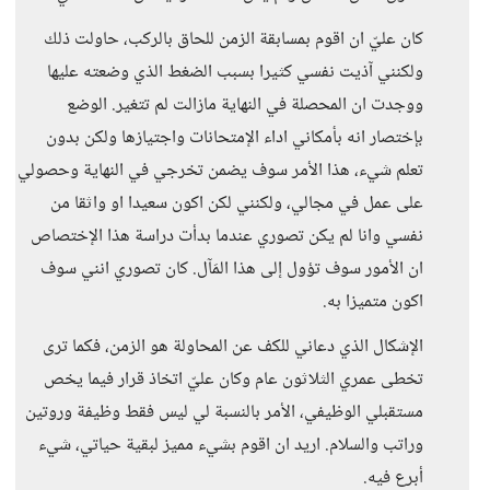
كان عليّ ان اقوم بمسابقة الزمن للحاق بالركب، حاولت ذلك
ولكنني آذيت نفسي كثيرا بسبب الضغط الذي وضعته عليها
ووجدت ان المحصلة في النهاية مازالت لم تتغير. الوضع
بإختصار انه بأمكاني اداء الإمتحانات واجتيازها ولكن بدون
تعلم شيء، هذا الأمر سوف يضمن تخرجي في النهاية وحصولي
على عمل في مجالي، ولكنني لكن اكون سعيدا او واثقا من
نفسي وانا لم يكن تصوري عندما بدأت دراسة هذا الإختصاص
ان الأمور سوف تؤول إلى هذا المَآل. كان تصوري انني سوف
اكون متميزا به.
الإشكال الذي دعاني للكف عن المحاولة هو الزمن، فكما ترى
تخطى عمري الثلاثون عام وكان عليّ اتخاذ قرار فيما يخص
مستقبلي الوظيفي، الأمر بالنسبة لي ليس فقط وظيفة وروتين
وراتب والسلام. اريد ان اقوم بشيء مميز لبقية حياتي، شيء
أبرع فيه.