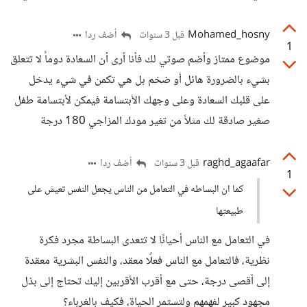
Mohamed_hosny
أضف ردا
قبل 3 سنوات
1
موضوع ممتاز وأضم صوتي لك فأنا أرى أن السعادة دوماً لا تتعلق
بشيء بالضرورة هائل أو ضخم بل هي تكمن في شيء يدخل
على قلبك السعادة وعلى وجهك الأبتسامة فيمكن لأبتسامة طفل
صغير صادقة لك مثلاً من تغير مودك المزاجي 180 درجة
raghd_agaafar
أضف ردا
قبل 3 سنوات
1
كما ان البساطه في التعامل من الناس يجعل النفس تعيش على
طبيعتها
في التعامل مع الناس أحيانًا لا تتعدى البساطة مجرد فكرة
نظرية، فالتعامل مع الناس فعلًا معقد، والنفس البشرية معقدة
إلى أقصى درجة، حتى مع أقرب الأقربين إليك تحتاج إلى بذل
مجهود كبير لفهمهم ولتستمر الحياة، فكيف بالغرباء؟