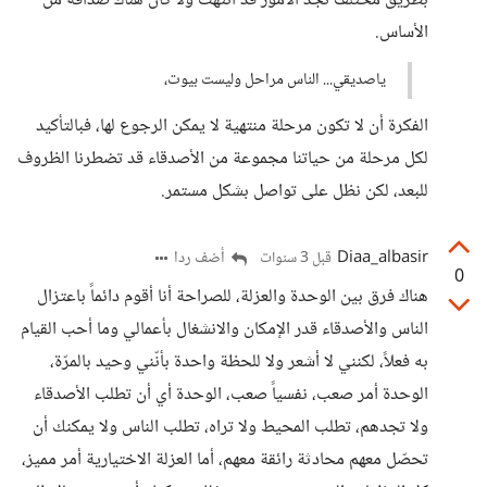
بطريق مختلف تجد الأمور قد انتهت ولا كأن هناك صداقة من
الأساس.
ياصديقي... الناس مراحل وليست بيوت،
الفكرة أن لا تكون مرحلة منتهية لا يمكن الرجوع لها، فبالتأكيد
لكل مرحلة من حياتنا مجموعة من الأصدقاء قد تضطرنا الظروف
للبعد، لكن نظل على تواصل بشكل مستمر.
Diaa_albasir
أضف ردا
قبل 3 سنوات
0
هناك فرق بين الوحدة والعزلة، للصراحة أنا أقوم دائماً باعتزال
الناس والأصدقاء قدر الإمكان والانشغال بأعمالي وما أحب القيام
به فعلاً، لكنني لا أشعر ولا للحظة واحدة بأنّني وحيد بالمرّة،
الوحدة أمر صعب، نفسياً صعب، الوحدة أي أن تطلب الأصدقاء
ولا تجدهم، تطلب المحيط ولا تراه، تطلب الناس ولا يمكنك أن
تحصّل معهم محادثة رائقة معهم، أما العزلة الاختيارية أمر مميز،