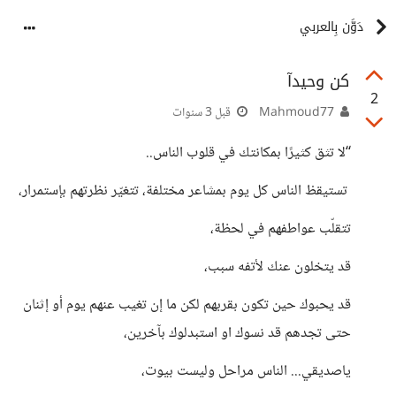
دَوَّن بِالعربي
كن وحيدآ
2
Mahmoud77
قبل 3 سنوات
“لا تثق كثيرًا بمكانتك في قلوب الناس..
تستيقظ الناس كل يوم بمشاعر مختلفة، تتغيّر نظرتهم بإستمرار،
تتقلّب عواطفهم في لحظة،
قد يتخلون عنك لأتفه سبب،
قد يحبوك حين تكون بقربهم لكن ما إن تغيب عنهم يوم أو إثنان
حتى تجدهم قد نسوك او استبدلوك بآخرين،
ياصديقي... الناس مراحل وليست بيوت،