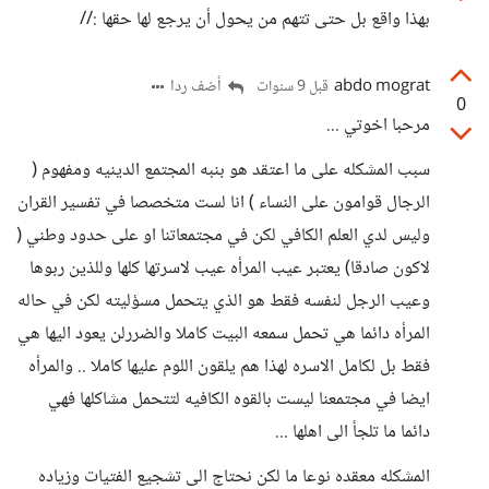
بهذا واقع بل حتى تتهم من يحول أن يرجع لها حقها ://
abdo mograt
أضف ردا
قبل 9 سنوات
0
مرحبا اخوتي ...
سبب المشكله على ما اعتقد هو بنبه المجتمع الدينيه ومفهوم (
الرجال قوامون على النساء ) انا لست متخصصا في تفسير القران
وليس لدي العلم الكافي لكن في مجتمعاتنا او على حدود وطني (
لاكون صادقا) يعتبر عيب المرأه عيب لاسرتها كلها وللذين ربوها
وعيب الرجل لنفسه فقط هو الذي يتحمل مسؤليته لكن في حاله
المرأه دائما هي تحمل سمعه البيت كاملا والضررلن يعود اليها هي
فقط بل لكامل الاسره لهذا هم يلقون اللوم عليها كاملا .. والمرأه
ايضا في مجتمعنا ليست بالقوه الكافيه لتتحمل مشاكلها فهي
دائما ما تلجأ الى اهلها ...
المشكله معقده نوعا ما لكن نحتاج الى تشجيع الفتيات وزياده