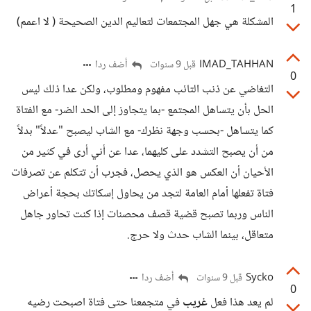
1
المشكلة هي جهل المجتمعات لتعاليم الدين الصحيحة ( لا اعمم)
IMAD_TAHHAN
أضف ردا
قبل 9 سنوات
0
التغاضي عن ذنب التائب مفهوم ومطلوب، ولكن عدا ذلك ليس
الحل بأن يتساهل المجتمع -بما يتجاوز إلى الحد الضر- مع الفتاة
كما يتساهل -بحسب وجهة نظرك- مع الشاب ليصبح "عدلاً" بدلاً
من أن يصبح التشدد على كليهما، عدا عن أني أرى في كثير من
الأحيان أن العكس هو الذي يحصل، فجرب أن تتكلم عن تصرفات
فتاة تفعلها أمام العامة لتجد من يحاول إسكاتك بحجة أعراض
الناس وربما تصبح قضية قصف محصنات إذا كنت تحاور جاهل
متعاقل، بينما الشاب حدث ولا حرج.
Sycko
أضف ردا
قبل 9 سنوات
0
لم يعد هذا فعل
غريب
في متجمعنا حتى فتاة اصبحت رضيه