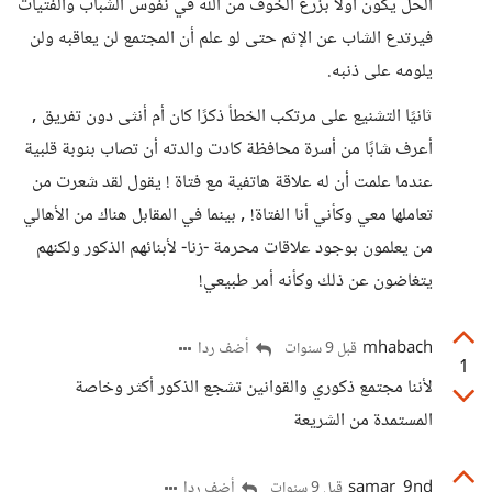
الحل يكون أولًا بزرع الخوف من الله في نفوس الشباب والفتيات
فيرتدع الشاب عن الإثم حتى لو علم أن المجتمع لن يعاقبه ولن
يلومه على ذنبه.
ثانيًا التشنيع على مرتكب الخطأ ذكرًا كان أم أنثى دون تفريق ,
أعرف شابًا من أسرة محافظة كادت والدته أن تصاب بنوبة قلبية
عندما علمت أن له علاقة هاتفية مع فتاة ! يقول لقد شعرت من
تعاملها معي وكأني أنا الفتاة! , بينما في المقابل هناك من الأهالي
من يعلمون بوجود علاقات محرمة -زنا- لأبنائهم الذكور ولكنهم
يتغاضون عن ذلك وكأنه أمر طبيعي!
mhabach
أضف ردا
قبل 9 سنوات
1
لأننا مجتمع ذكوري والقوانين تشجع الذكور أكثر وخاصة
المستمدة من الشريعة
samar_9nd
أضف ردا
قبل 9 سنوات