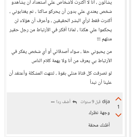
يشائون ، أنا لا أكترث لأشخاص علي أستعداد أن يشاهدو
شخص يعتدي علي بدون أن يحركو ساكنا ، ثم يغتابوني ،
أكترث فقط لرأي البشر الحقيقين ، وأعرف أن هؤلاء لن
يحكموا علي هكذا ، لماذا أفكر في الأرتباط من رجل حقير
مثلهم !!!
من يحبوني حقا ، سواء أصدقائي أو أي شخص يفكر في
الأرتباط بي يعرف من أنا ولا يهمة كلام الناس
لو تصرفت كل فتاة مثلي بقوة ، لنتهت المشكلة وأعتقد أن
علينا أن نبدأ
dija
أضف ردا
قبل 9 سنوات
1
وجهة نظرك
أظنك محقة