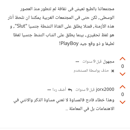
مجتمعاتنا بالطبع تعيش فى ثقافة لم تتطور منذ العصور
الوسطى, لكن حتى فى المجتمعات الغربية يمكننا ان نلحظ أثار
هذه الأزمنة, فمثلا يطلق على الفتاة النشطة جنسيا "Slut", و
هو لفظ تحقيرى, بينما يطلق على الشاب النشط جنسيا لفظا
لطيفا و ذو وقع جيد PlayBoy!
مجهول
قبل 9 سنوات
0
حذف بواسطة المستخدم
jorx2000
أضف ردا
قبل 9 سنوات
0
وهذا خطاء فادح فالمساوة لا تعني مساوة الذكر والانثي في
الاهتمامات بل في المعاملة ..