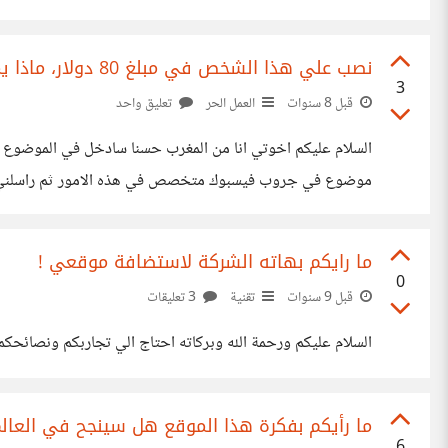
وشكراا
نصب علي هذا الشخص في مبلغ 80 دولار، ماذا يمكنني ان افعل ؟
3
قبل 8 سنوات
العمل الحر
تعليق واحد
السلام عليكم اخوتي انا من المغرب حسنا سادخل في الموضوع م
محاولات ان ارسل له انا المال اولا ويرسل لي
ما رايكم بهاته الشركة لاستضافة موقعي !
0
قبل 9 سنوات
تقنية
3 تعليقات
السلام عليكم ورحمة الله وبركاته احتاج الي تجاربكم ونصائحكم حول مميزات وسلبيات شركة 1and1 لاستضا
ما رأيكم بفكرة هذا الموقع هل سينجح في العالم
6