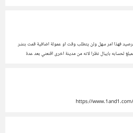
لرصيد فهذا امر سهل ولن يتطلب وقت او عمولة اضافية قمت بنشر
يرسل لي المال اولا ثم احول له انا المبلغ لحسابه بايبال نظرا لانه من مدينة اخرى اقنعني بعد عدة