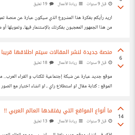
قبل 9 سنوات
ريادة الأعمال
19 تعليق
اريد رأيكم بفكرة هذا المشروع الذي سيكون عبارة عن منصة تم
من هذا الجمهور المعجبون بفكرتك بالإستثمار فيها، وتمويلها أو
منصة جديدة لنشر المقالات سيتم اطلاقها قريبا
6
قبل 9 سنوات
ريادة الأعمال
18 تعليق
موقع جديد عبارة عن شبكة إجتماعية للكتاب و القراء العرب.. 
الموقع : كتابة مقال او استطلاع راي ، او انشاء اختبار مع الص
التوثيق(كاتب مميز) خلاصات RSS لكل صنف من تصنيفات الموقع والمزيد... (^_^) صور ل : لوحة المستخدم https://goo.gl/qrn5Ek
ما أنواع المواقع التي يفتقدها العالم العربي !!
14
قبل 9 سنوات
ريادة الأعمال
13 تعليق