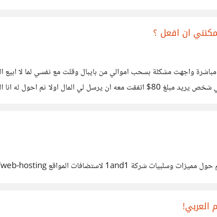
باشرة واجهت مشكلة بسحب اموالي من بايبال وقلت مع نفسي لما لا ابيع ا
موضوع في جروب فيسبوك متخصص في هذه الامور ثم راسلني شخص يريد مبلغ 80$ اتفقت معه ان 
فات المواقع https://www.1and1.com/web-hosting
 العربي!