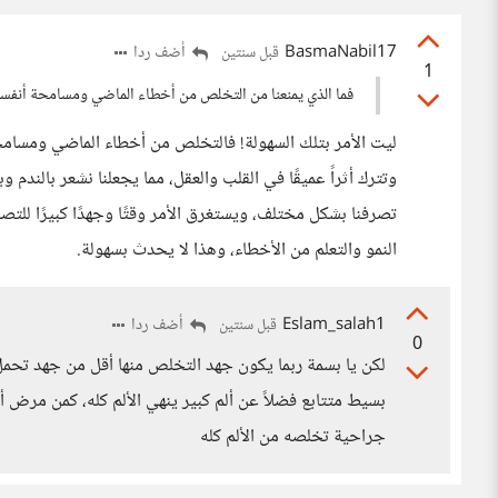
BasmaNabil17
أضف ردا
قبل سنتين
1
فما الذي يمنعنا من التخلص من أخطاء الماضي ومسامحة أنفسنا
ليت الأمر بتلك السهولة! فالتخلص من أخطاء الماضي ومسامحة أ
وتترك أثراً عميقًا في القلب والعقل، مما يجعلنا نشعر بالندم 
تصرفنا بشكل مختلف، ويستغرق الأمر وقتًا وجهدًا كبيرًا للتصا
النمو والتعلم من الأخطاء، وهذا لا يحدث بسهولة.
Eslam_salah1
أضف ردا
قبل سنتين
0
لكن يا بسمة ربما يكون جهد التخلص منها أقل من جهد تحمل ن
بسيط متتابع فضلاً عن ألم كبير ينهي الألم كله، كمن مرض 
جراحية تخلصه من الألم كله