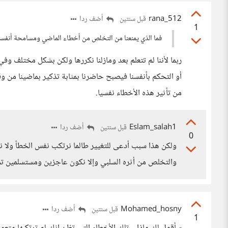
rana_512
أضف ردا
قبل سنتين
1
فما الذي يمنعنا من التخلص من أخطاء الماضي ومسامحة أنفسنا
ربما لأننا لم تتعلم بعد ومازلنا نكررها ولكن بشكل مختلف و
أو التحكم بأنفسنا فيصبح حاضرنا بمثابة تذكير بماضينا من 
من تأثير هذه الأخطاء نفسيا.
Eslam_salah1
أضف ردا
قبل سنتين
0
ولكن هذا سبب أدعى للتغيير طالما نرتكب نفس الخطأ ولا
والتخلص من أثره السلبي وإلا نكون عاجزين ومستسلمين تما
Mohamed_hosny
أضف ردا
قبل سنتين
1