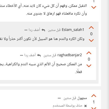
1
التقبل ممكن، وفهم أن كل شيء كان لابد منه، أي الأخطاء ستقع 
وأن نكره مافعلناه فهو ارهاق لا جدوى منه.
Eslam_salah1
أضف ردا
قبل سنتين
0
ولكن الكره والندم هنا هو السبيل لأن نكون أكثر حذراً ولا ن
raghadbanjar2
أضف ردا
قبل سنتين
0
من الممكن صحيح أن الألم الذي سببه الندم والكراهية، يجع
فعلًا.
مجهول
قبل سنتين
1
حذف بواسطة المستخدم