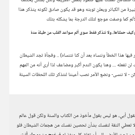
عمداً فتسامح نفسك عليها فتعود بنفس الطريقة ولكن بشكل يختلف
يرة من الكبائر ويعلن توبته وهو قد يكون صادق لكونه يتذكر هذا
الألم كما وصفت موجع لتلك الدرجة بما يشكله بتلك
وكيف حملناها، ولا نتذكر فقط سوى ألم سواعد القلب من طيلة مدة
فيها هذا الخطأ وننساه بعد أن كنا نتنساه) .. وفجأة تجد الشيطان
 تفعله ... وهنا يكون الندم أكبر ومضاعف لذا أرى أنه من المهم
 لكن - لا ننسى- ونضع الأمر نصب أعيننا لنتذكر تلك اللحظات السيئة
قول أبي، هو ليس بقول مأخوذ من الكتاب والسنة ولكن قول عالم
ا ( لا تعطي الثقة لنفسك بشأن تحصين نفسك من هجمات الشيطان فلو