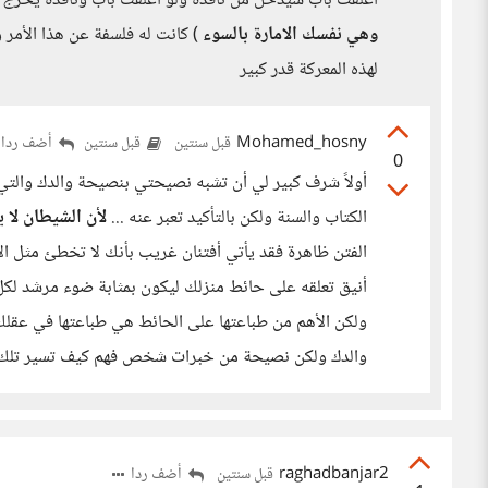
أغلقت باب سيدخل من نافذة ولو أغلقت باب ونافذة يخرج 
وهي نفسك الامارة بالسوء
) كانت له فلسفة عن هذا الأمر
لهذه المعركة قدر كبير
Mohamed_hosny
أضف ردا
قبل سنتين
قبل سنتين
0
أولاً شرف كبير لي أن تشبه نصيحتي بنصيحة والدك والتي
الكتاب والسنة ولكن بالتأكيد تعبر عنه ...
لأن الشيطان لا 
الفتن ظاهرة فقد يأتي أفتنان غريب بأنك لا تخطئ مثل الآ
أنيق تعلقه على حائط منزلك ليكون بمثابة ضوء مرشد لكل أف
ولكن الأهم من طباعتها على الحائط هي طباعتها في عقلك
والدك ولكن نصيحة من خبرات شخص فهم كيف تسير تلك ا
raghadbanjar2
أضف ردا
قبل سنتين