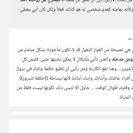
من تحت الأرض، إلى أن تغلق كل منفذ له
فيخرج من روحك أنت
 وكأنه يعامله كعدو شخصي له هو كذلك فعلاً ولكن كان أبي يعطي
 هي نصيحة من العيار الثقيل قد لا تكون مأخوذة بشكل مباشر من
يؤمن
مدخله
والفتن تأتي بأشكال لا يمكن تخيلها حتى، فليس كل
خرين .. وهنا تقع الكارثة ومن رأيي أن تطبع حكمة والدك في برواز
راد عائلتك وأبنائك وأبناء أبناءك لأنها ببساطة ((حكمة تتبروز))
 وقلبك طوال الوقت ... حاول ألا تنسى ذلك لكونها ليست فقط من
لحياة.