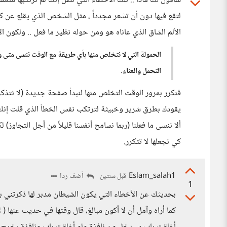
سأقول لك ماذا .. تلك الأخطاء التي تظن إنك لم ترتكبها مت
لتقع فيها دون أن تشعر مجدداً ، مثل الشخص الذي يقلع عن كب
الألم الشاق الذي عاناه هو ومن حوله نظير ما فعل .. ولكون 
الحمولة التي لا نتخلص منها بأي طريقة مع الوقت ننسى متى 
التحمل والعناء.
فنكرر بمرور الوقت التخلص منها لنبدأ صفحة جديدة (لا نتذكر 
يقودك بطرق شرير وخبيثة لترتكب نفس الخطأ الذي قلت إنك لن
ألا ننسى ما فعلنا (ربما نسامح أنفسنا قليلاً من أجل التجاوز)
كي نجعلها لا تتكرر.
Eslam_salah1
أضف ردا
قبل سنتين
1
بحديثك عن الأخطاء التي يكون الشيطان مدبر لها ذكرتني ب
كما أراه وآمل أن لا أكون مبالغ، قال وقتها في حديث عنه