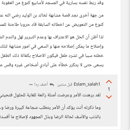
وقد ربط نفسه بسارية في المسجد لأسابيع كنوع من العقوبة الذا
من جهة أخرى نجد قصة مشابهة لخالد بن الوليد رضي الله ع
كنوع من التعويض عن اخطائه السابقة قاد حروبا طاحنة للمس
لذا أظن أن الحل هو الاعتراف بها وعدم التبرير لهل والندم الش
وإصلاح ما يمكن إصلاحه منها و السعي في امور مشابهة لتلك 
خطئه سببا في تشرد طفل فيكون الاصلاح بكفالة ذلك الطفل أو 
يسعى حتى لا يتكرر خطأه على أيادي أشخاص غيره وقس على
Eslam_salah1
أضف ردا
قبل سنتين
1
لقد برهنت الأمر وعرضت أمثلة رائعة للغاية للحلول فتحيت
وما ذكرته أنت يؤكد أن الأمر يتطلب شجاعة كبيرة ورضا وع
بالذنب والأسف لحالة الرضا وبذل المجهود لإصلاح ما أفسدت