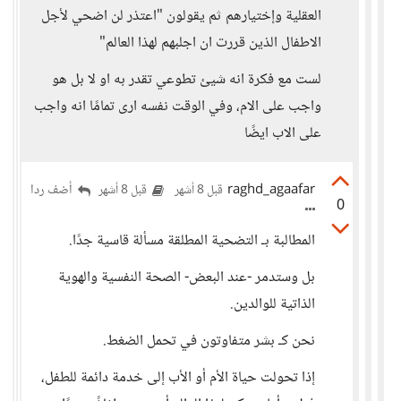
العقلية وإختيارهم ثم يقولون "اعتذر لن اضحي لأجل
الاطفال الذين قررت ان اجلبهم لهذا العالم"
لست مع فكرة انه شيئ تطوعي تقدر به او لا بل هو
واجب على الام، وفي الوقت نفسه ارى تمامًا انه واجب
على الاب ايضًا
raghd_agaafar
أضف ردا
قبل 8 أشهر
قبل 8 أشهر
0
المطالبة بـ التضحية المطلقة مسألة قاسية جدًا.
بل وستدمر -عند البعض- الصحة النفسية والهوية
الذاتية للوالدين.
نحن كـ بشر متفاوتون في تحمل الضغط.
إذا تحولت حياة الأم أو الأب إلى خدمة دائمة للطفل،