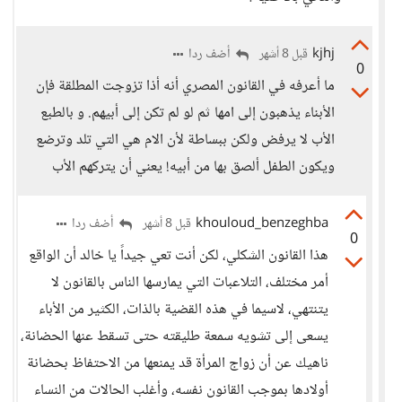
kjhj
أضف ردا
قبل 8 أشهر
0
ما أعرفه في القانون المصري أنه أذا تزوجت المطلقة فإن
الأبناء يذهبون إلى امها ثم لو لم تكن إلى أبيهم. و بالطبع
الأب لا يرفض ولكن ببساطة لأن الام هي التي تلد وترضع
ويكون الطفل ألصق بها من أبيه! يعني أن يتركهم الأب
khouloud_benzeghba
أضف ردا
قبل 8 أشهر
0
هذا القانون الشكلي، لكن أنت تعي جيداً يا خالد أن الواقع
أمر مختلف، التلاعبات التي يمارسها الناس بالقانون لا
يتنتهي، لاسيما في هذه القضية بالذات، الكثير من الأباء
يسعى إلى تشويه سمعة طليقته حتى تسقط عنها الحضانة،
ناهيك عن أن زواج المرأة قد يمنعها من الاحتفاظ بحضانة
أولادها بموجب القانون نفسه، وأغلب الحالات من النساء