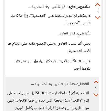
raghd_agaafar
أضف ردا
قبل 8 أشهر
1
لا يمكنك أن تجبر شخصًا على "التضحية"، وإلّا ما كانت
لتُسمى "تضحية".
لأنها شيء فوق العادة.
يعني أنها ليست العادي، وليس الجميع يقدر على القيام بها.
أقصد التضحية.
هي Bonus إن قدرت عليه كان بها، وإن لم تقدر فلن
يلومها أحد.
Arwa_Nabil
أضف ردا
قبل 8 أشهر
1
التضحية لأجل طفلك ليست Bonus بل هي واجب على
الام "والاب" منذ اللحظة التي يقرران فيها الإنجاب، ليس
من الطبيعي ان يتخذوا قرار كالإنجاب بكامل قوتهم