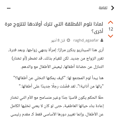
ثقافة
لماذا نلوم المُطلقة التي تترك أولادها لتتزوج مرة
12
أخرى؟
raghd_agaafar
قبل 8 أشهر
أرى هذا السيناريو يتكرر مرارًا: إمرأة يتنهي زواجها، وبعد فترة،
تقرر الزواج من جديد. لكن للقيام بذلك، قد تضطر (أو تختار)
التنازل عن حضانة أطفالها، ليعيش الأطفال مع والدهم.
هنا يبدأ لوم المجتمع لها: "كيف يمكنها التخلي عن أطفالها؟"
"يالها من أنانية!"، لقد فضّلت رجلًا جديدًا على أطفالها."
حقًا الحكم يكون قاسيًا جدًا وغير متسامح مع الأم التي تختار
إعادة بناء حياتها العاطفية، حتى لو كان لا يعني تخليها الكامل
عن الأطفال، وإنما تغيير دورها الأساسي فقط كـ مقدم رئيسي