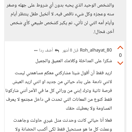
والشخص الوحيد الذي يحبه بدون أي شروط على جهله وصغر
سنه وعجزه وكل شيء ناقص فيه، لا أتخيل طفل ينتظر أيام
وأيام أمه التي لن تأتي، ثم يكبر كشخص طبيعي كأي شخص
آخر، مُحال!.
Roh_alhayat_80
أضف ردا
قبل 8 أشهر
0
شكرا على المداخلة وكلامك العميق والجميل
اريد فقط أن أقول شيئا مشاركتي معكم مساهمتي ليست
لانني نادمة على بناء حياتي من جديد او انني اريد العيش
فرصة تانية وترك إبني من ورائي كل ما في الأمر أنني شاركونا
فقط كنوع من المعانات التي تحدث في داخل مجتمع لا يعرف
المساومة ولا يعطيك حقك
فعلا أنا حياتي كانت وحدثت مثل غيري حاولت وجاهدت
وعملت كل ما هو مستحيل فقط لكي أكسب الحضانة ولا