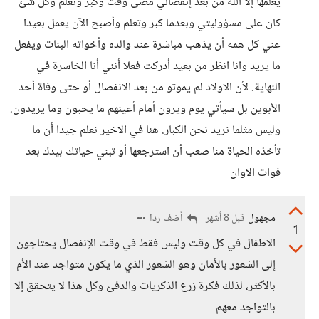
يعلمها إلا الله من بعد إنفصالي مضى وقت وكبر وتعلم وكل شئ
كان على مسؤوليتي وبعدما كبر وتعلم وأصبح الآن يعمل بعيدا
عني كل همه أن يذهب مباشرة عند والده وأخواته البنات ويفعل
ما يريد وانا انظر من بعيد أدركت فعلا أنني أنا الخاسرة في
النهاية. لأن الاولاد لم يموتو من بعد الانفصال أو حتى وفاة أحد
الأبوين بل سيأتي يوم ويرون أمام أعينهم ما يحبون وما يريدون.
وليس مثلما نريد نحن الكبار. هنا في الاخير نعلم جيدا أن ما
تأخذه الحياة منا صعب أن استرجعها أو تبني حياتك بيدك بعد
فوات الاوان
مجهول
أضف ردا
قبل 8 أشهر
1
الاطفال في كل وقت وليس فقط في وقت الإنفصال يحتاجون
إلى الشعور بالأمان وهو الشعور الذي ما يكون متواجد عند الأم
بالأكثر، لذلك فكرة زرع الذكريات والدفئ وكل هذا لا يتحقق إلا
بالتواجد معهم