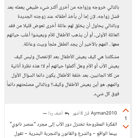
بالتالي خروجه وزواجه من أخرى أكثر شيء طبيعي يعمله بعد
فشل زواجه، لإن إما أن يأخذ أطفاله عند زوجته الجديدة
وبالتالي يحاول أن يخلق لهم عائلة أخرى تعوض قليلا من فقد
العائلة الأولى، أو أن يذهب الأطفال للأم ويعيشوا أغلب حياتهم
معها.. المهم بالأخير أن يجد الطفل ملجأ وبيت وعائلة.
مشكلتنا هي كيف يعيش الأطفال بعد الإنفصال وليس كيف
يعيش الأب أو الأم وهل أكملوا حياتهم أم لا! هذه نظرة أنانية
من كلا الجانبين، بعد خلفة الأطفال يكون دائما السؤال الأول
والمهم، هو أين يعيش الأطفال وكيف؟ وبالتالي مصلحتهم دائماً
فوق كل شيء.
Ayman2010
أضف ردا
قبل 8 أشهر
1
الفكرة المطروحة تختزل دور الأب إلى مجرد “عنصر ثانوي”
بينما الواقع – والشرع والقانون والتجربة البشرية – تقول