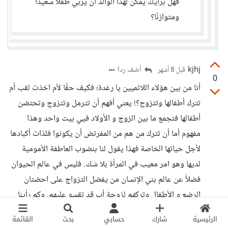
فهل برأيك يمكن لهذا الوالد أن يربي طفلاً سعيدًا
ومتوازنًا؟
kjhj
أضف ردا
قبل 8 أشهر
0
أنا من بين هؤلاء اللائميين يا رغدة؛ فكيف حقًا لأم اخذت لقب أم
تترك أطفالها وتتزوج؟! يعني أفهم أن تترمل وتتزوج وتحتضن
أطفالها فتجمع ما بين الزوج و الأولاد فيي بيت واحد وهذا
مفهوم أما أن تترك من هم من المفرتض أن يكونوا فلذات أكبادها
لأجل حياتها الخاصة فهذا يقول لنا بنضوب العاطفة الأمومية
لديها وهو امر معيب في المرأة بلا شك. فليس في عالم الحيوان
فضلأً عن عالم بني الإنسان من يفضل التزواج على احضتان
الرضع و الأطفال وتركهم لزوجة أب قد تقسو عليهم. وكم رأينا
من زوجات أب ينهين حياة بناء زوجها من امرأة أخرى بطرق
الرئيسية
شارك
حسابي
بحث
القائمة
ملتوية وحيل عجيبة لولا فطنة رجال المباحث و التقصي لم تم