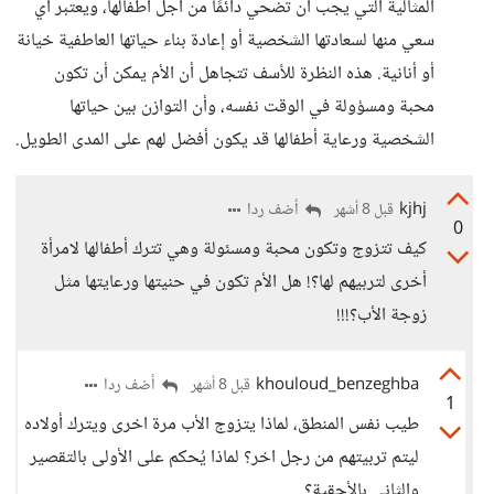
المثالية التي يجب أن تضحي دائمًا من أجل أطفالها، ويعتبر أي
سعي منها لسعادتها الشخصية أو إعادة بناء حياتها العاطفية خيانة
أو أنانية. هذه النظرة للأسف تتجاهل أن الأم يمكن أن تكون
محبة ومسؤولة في الوقت نفسه، وأن التوازن بين حياتها
الشخصية ورعاية أطفالها قد يكون أفضل لهم على المدى الطويل.
kjhj
أضف ردا
قبل 8 أشهر
0
كيف تتزوج وتكون محبة ومسئولة وهي تترك أطفالها لامرأة
أخرى لتربيهم لها؟! هل الأم تكون في حنيتها ورعايتها مثل
زوجة الأب؟!!!
khouloud_benzeghba
أضف ردا
قبل 8 أشهر
1
طيب نفس المنطق، لماذا يتزوج الأب مرة اخرى ويترك أولاده
ليتم تربيتهم من رجل اخر؟ لماذا يُحكم على الأولى بالتقصير
والثاني بالأحقية؟