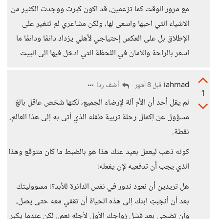
مع مرور الوقت كما تزعمين، قد اكون كبرت ووجدت الكثير من
الاشياء التي احبها واسعى لها، ولكن مشاعري لم تتغير على
الإطلاق بل على العكس إحتياجي لأهلي يزداد دائمًا ودائمًا ما
اشعر بالراحة والأمان في اللحظة التي ادخل فيها الى البيت
iahmad
أضف ردا
قبل 8 أشهر
1
لم يقل أحد أن الأم آلة لإرضاء الجميع، لكنها شخص عاقل بالغ
مسؤول عن إكمال رحلة تربية طفله الذي أتى به إلى هذا العالم،
نقطة.
كونه ذهب ليعمل بعيد عنك هذا هو بالضبط ما كان متوقع وهذا
الذي يجب أن تدفعيه لإن يفعله!
هل تريدين أن نعود ندور في نفس الدائرة للأبد؟! مسؤوليتك
بعد أن أنجبتِ ابنك إلى هذه الحياة أن تقفي معه حتى يصل،
وأن تضحي بعد فشل زواجك الأول لأجله نعم.. لكن عندما يكبر