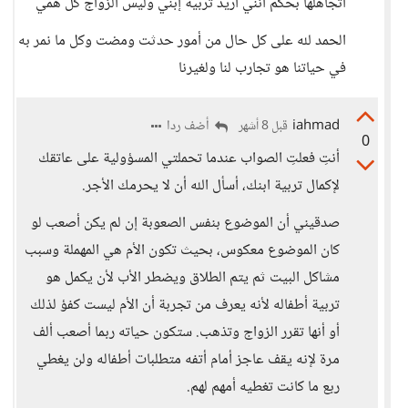
أتجاهلها بحكم انني اريد تربية إبني وليس الزواج كل همي
الحمد لله على كل حال من أمور حدثت ومضت وكل ما نمر به
في حياتنا هو تجارب لنا ولغيرنا
iahmad
أضف ردا
قبل 8 أشهر
0
أنتِ فعلتِ الصواب عندما تحملتي المسؤولية على عاتقك
لإكمال تربية ابنك، أسأل الله أن لا يحرمك الأجر.
صدقيني أن الموضوع بنفس الصعوبة إن لم يكن أصعب لو
كان الموضوع معكوس، بحيث تكون الأم هي المهملة وسبب
مشاكل البيت ثم يتم الطلاق ويضطر الأب لأن يكمل هو
تربية أطفاله لأنه يعرف من تجربة أن الأم ليست كفؤ لذلك
أو أنها تقرر الزواج وتذهب. ستكون حياته ربما أصعب ألف
مرة لإنه يقف عاجز أمام أتفه متطلبات أطفاله ولن يغطي
ربع ما كانت تغطيه أمهم لهم.