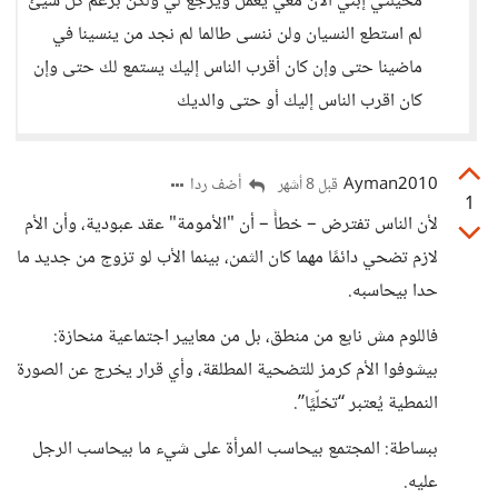
مخيلتي إبني الان معي يعمل ويرجع لي ولكن برغم كل شيئ
لم استطع النسيان ولن ننسى طالما لم نجد من ينسينا في
ماضينا حتى وإن كان أقرب الناس إليك يستمع لك حتى وإن
كان اقرب الناس إليك أو حتى والديك
Ayman2010
أضف ردا
قبل 8 أشهر
1
لأن الناس تفترض – خطأً – أن "الأمومة" عقد عبودية، وأن الأم
لازم تضحي دائمًا مهما كان الثمن، بينما الأب لو تزوج من جديد ما
حدا بيحاسبه.
فاللوم مش نابع من منطق، بل من معايير اجتماعية منحازة:
بيشوفوا الأم كرمز للتضحية المطلقة، وأي قرار يخرج عن الصورة
النمطية يُعتبر “تخلّيًا”.
ببساطة: المجتمع بيحاسب المرأة على شيء ما بيحاسب الرجل
عليه.