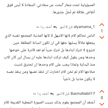
المسؤولية تحت شعار ’أبحث عن سعادتي. السعادة لا تُبنى فوق
أنقاض علاقة لم تُحلّ جذورها.
alyamama_1
أضف ردا
قبل 8 أشهر
1
الناس تحاكم الام لانها الاسهل لا لانها المذنبة المجتمع نفسه الذي
يجعلها ملاكاً يسلبها حقها في ان تكون انسانة المطلقة حين
تتزوج لا تترك ابناءها بل تترك حرباً لم تعد قادرة على خوضها
وحدها ومن يقول كيف تركت ابناءها عليه ان يسال اين كان الاب
منذ البداية ولماذا يجب على الام وحدها ان تحترق لتثبت
صلاحها الام لم تخن الام اختارت ان تنقذ نفسها ومن ينقذ نفسه
لا يكون مذنبا بل ناجياً
BasmaNabil17
أضف ردا
قبل 8 أشهر
0
أعتقد أن المجتمع يقوم بذلك بسبب الصورة النمطية القديمة للأم