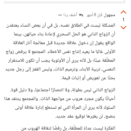
مجهول
أضف ردا
قبل 8 أشهر
1
المشكلة ليست في الطلاق نفسه، بل في أن بعض النساء يعتقدن
أن الزواج الثاني هو الحل السحري لإعادة بناء حياتهن، بينما
الواقع يقول إن دخول علاقة جديدة قبل معالجة آثار العلاقة
الأولى غالبًا ما يعيد إنتاج نفس الأخطاء. المجتمع لا يرفض زواج
المطلّقة عبثًا؛ بل لأنه يرى أن الأولوية يجب أن تكون للاستقرار
النفسي، تربية الأبناء، وترميم الذات، وليس القفز إلى رجل جديد
بحثًا عن تعويض أو إثبات قيمة.
الزواج الثاني ليس بطولة، ولا انتصارًا اجتماعيًا، ولا دليل قوة.
أحيانًا يكون مجرد هروب من مواجهة الذات. والمجتمع ينتقد هذا
السلوك لأنه يرى أن المرأة التي لم تستطع إدارة علاقة أولى
بنضج، لن يغيّرها توقيع عقد جديد.
الفكرة ليست عداءً للمطلّقة، بل رفضًا لثقافة الهروب من