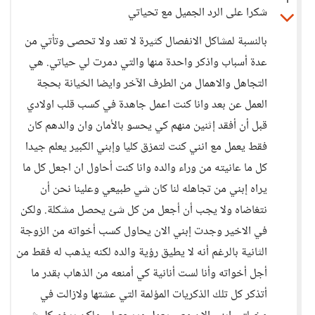
1
شكرا على الرد الجميل مع تحياتي
بالنسبة لمشاكل الانفصال كثيرة لا تعد ولا تحصى وتأتي من
عدة أسباب واذكر واحدة منها والتي دمرت لي حياتي. هي
التجاهل والاهمال من الطرف الآخر وايضا الخيانة بحجة
العمل عن بعد وانا كنت اعمل جاهدة في كسب قلب اولادي
قبل أن أفقد إثنين منهم كي يحسو بالأمان وان والدهم كان
فقط يعمل مع انني كنت لتمزق كليا وإبني الكبير يعلم جيدا
كل ما عانيته من وراء والده وانا كنت أحاول ان اجعل كل ما
يراه إبني من تجاهله لنا كان شي طبيعي وعلينا نحن أن
نتغاضاه ولا يجب أن أجعل من كل شئ يحصل مشكلة. ولكن
في الاخير وجدت إبني الان يحاول كسب أخواته من الزوجة
الثانية بالرغم أنه لا يطيق رؤية والده لكنه يذهب له فقط من
أجل أخواته وأنا لست أنانية كي أمنعه من الذهاب بقدر ما
أتذكر كل تلك الذكريات المؤلمة التي عشتها ولازالت في