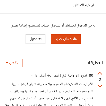
لرعاية الأطفال.
يرجى الدخول لحسابك أو تسجيل حساب لتستطيع إضافة تعليق
حساب جديد
دخول
التعليقات
الأفضل
Roh_alhayat_80
أضف ردا
قبل 8 أشهر
2
الأم ليست آلة لإرضاء الجميع، ولا سجينة أدوار فرضها عليها
المجتمع منذ البداية. حين تختار أن تعيد بناء قلبها وحياتها بعد
فصولٍ من الألم، فهي لا تتخلى عن حبها لأولادها، بل تمنحهم
درسًا أعمق: أن الحياة تستمر، وأن السعادة ليست رفاهية، بل حق