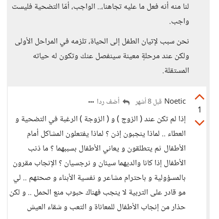
لنا منه أنه فعل ما عليه تجاهنا،.. الواجب، أمّا التضحية فليست
واجب.
نحن سبب لإتيان الطفل إلى الحياة، تلزمه في المراحل الأولى
ولكن عند مرحلةٍ معينة سينفصل عنك وتكون له حياته
المستقلة.
Noetic
أضف ردا
قبل 8 أشهر
1
إذا لم تكن عند ( الزوج ) و ( الزوجة ) الرغبة في التضحية و
العطاء .. لماذا ينجبون إذن ؟ لماذا يفتعلون المشاكل أمام
الأطفال ثم يتطلقون و يعاني الأطفال بسببهما ؟ ما ذنب
الأطفال إذا كانا والديهما سيئان و نرجسيان ؟ الإنجاب مقرون
بالمسؤولية و باحترام مشاعر و نفسية الأبناء و صحتهم .. لي
مو قادر على التربية لا ينجب فهناك حبوب منع الحمل .. و لكن
حذار من إنجاب الأطفال للمعاناة و التعب و شقاء العيش