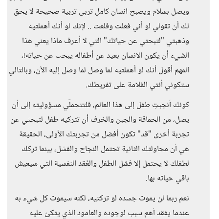
ويصل بسلام ويصبح انسان كامل تربى تربية صحيحة لا يحق
لك أن تقولي لو أني فعلت وفلعت .. لإنك لو أنك أهملتيه
وذهبتي "لتبحثي عن حياتك" التي لا أعرف ماذا يعني هذا
الشيء أن يكون الانسان بعيد عن أطفاله يبحث عن حياته!،
المهم أقول أنك لو أهملتيه لما وصل لما وصل إليه الآن، وبالتالي
ستكوني أنتي المُلامة على تفريطك.
كونك أنجبتِ طفل إلى هذا العالم، فلتتحملّي مسؤوليته إلى أن
يصل، من الحماقة والجبن والخرف أن تتركيه طفل لتبحثي عن
تجربة أخرى "قد" تكون أفضل من تجربتك الأولى، الحقيقة
هي أن محاولتك الثانية تحتمل النجاح والفشل، بينما تركك
لطفلك لا يحتمل إلا فشل الطفل والعُقد النفسية التي سيعيش
باقي حياته بها.
نعم ربما لن يموت جسده لو تركتيه، لكنه سيموت كل شيء به
عندما يفقد أهم سبب لوجوده والعامود الذي يتكئ عليه