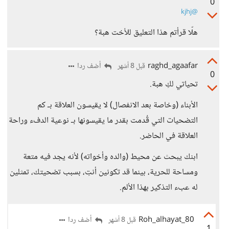
0
@kjhj
هلّا قرأتم هذا التعليق للأخت هبة؟
raghd_agaafar
أضف ردا
قبل 8 أشهر
0
تحياتي لكِ هبة.
الأبناء (وخاصة بعد الانفصال) لا يقيسون العلاقة بـ كم
التضحيات التي قُدمت بقدر ما يقيسونها بـ نوعية الدفء وراحة
العلاقة في الحاضر.
ابنك يبحث عن محيط (والده وأخواته) لأنه يجد فيه متعة
ومساحة للحرية، بينما قد تكونين أنتِ، بسبب تضحيتك، تمثلين
له عبء التذكير بهذا الألم.
Roh_alhayat_80
أضف ردا
قبل 8 أشهر