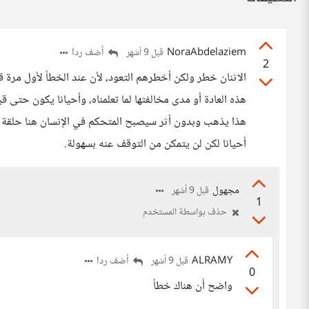
NoraAbdelaziem
أضف ردا
قبل 9 أشهر
2
الاثنان خطر ولكن أخطرهم التعود، لأن عند الخطأ لأول مرة ق
هذه العادة أو مدى مخالفتها لما تعلمناه، وأحيانا يكون حتى قب
هذا يذهب وبدون أثر سيصبح المتحكم في الإنسان هنا حلقة ال
أحيانا لكن لن يتمكن من التوقف عنه بسهولة.
مجهول
قبل 9 أشهر
1
حذف بواسطة المستخدم
ALRAMY
أضف ردا
قبل 9 أشهر
0
واضح أن هناك خطأ