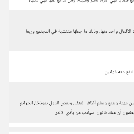
ع قضايا فهي امرأة ناشز وسيئة! ومن تدافع عنها فهي مثلها!
لأفعال واحد منها، وذلك ما جعلها متفشية في المجتمع وربما
نفع معه قوانين
 مهمة وتنفع وتقلم أظافر العنف، وبعض الدول نموذجًا، الجرائم
يعلمون أن هناك قانون، سيأدب من يأذي الأخر.