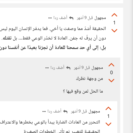
مجهول
أضف ردا
قبل 9 أشهر
1
الحقيقة أشدّ مما وصفت يا أخي. فما يدمّر الإنسان اليوم ليس
دون أن يرفّ له جفن. العادة لا تخدّر الوعي فقط… بل
تقتله
. 
بل: إلى أي حد سمحنا للعادة أن تجرّنا بعيدًا عن أنفسنا دون
مجهول
أضف ردا
قبل 9 أشهر
0
من وجهة نظرك
ما الحل لمن وقع فيها ؟
مجهول
أضف ردا
قبل 9 أشهر
1
التحرر من العادات الضارة يبدأ بالوعي بخطرها والاعترا
الحقيقية للتغيير ثم تأتي الخطوات الصغيرة