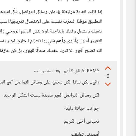
إذا كانت العادة مرتبطة بإدمان وسائل التواصل، قلّل است
التطبيق مؤقتًا، لتدرّب نفسك على الانفصال تدريجيًا.استب
ينميك ويشغل وقتك بانتاجية.اولا تنسَ الدعم الروحي والدي
التغيير أسهل وأقوى.
وأهم شيء
: الالتزام الحازم. اجبر ن
الله تصبح أقوى. لا تترك لنفسك مجالًا للهوى، بل كن حاز
ALRAMY
أضف ردا
قبل 9 أشهر
0
رائع.. لكن لماذا الكل مجمع على وسائل التواصل "مع العلم
لكن وسائل التواصل الغير مفيدة ليست الشكل الوحيد
جوانب حياتنا مليئة
تحياتى أخى الكريم
أسعدنى تعليقك