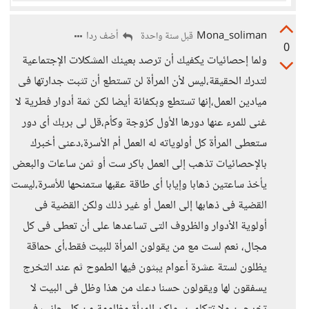
Mona_soliman
أضف ردا
قبل سنة واحدة
0
ولما إحصائيات يكفيك أن ترصد بعينك المشكلات الإجتماعية
لتدرك الحقيقة،ليس لأن المرأة لن تستطع أن تثبت جدارتها فى
ميادين العمل،إنها تستطع وبكفائة أيضا لكن ثمة أدوار فطرية لا
غنى للمرء عنها دورها الأول كزوجة وكأم،قل لى بربك أى دور
ستعطى المرأة كل أولوياته له العمل أم الأسرة،دعنى أخبرك
بالإحصائيات تذهب إلى العمل باكر ست أو ثمن ساعات والبعض
يأخذ ساعتين ذهابا وإيابا أى طاقة عقبها ستمنحها للأسرة،ليست
القضية فى ذهابها إلى العمل أو غير ذلك ولكن القضية فى
أولوية الأدوار والظروف التى تساعدها على أن تعطى فى كل
مجال، نعم لست مع من يقولون المرأة للبيت فقط،أى حماقة
يظلون لستة عشرة أعوام يبثون فيها الطموح ثم عند التخرج
يسفقون لها ويقولون حسنا دعك من هذا وظل فى البيت لا