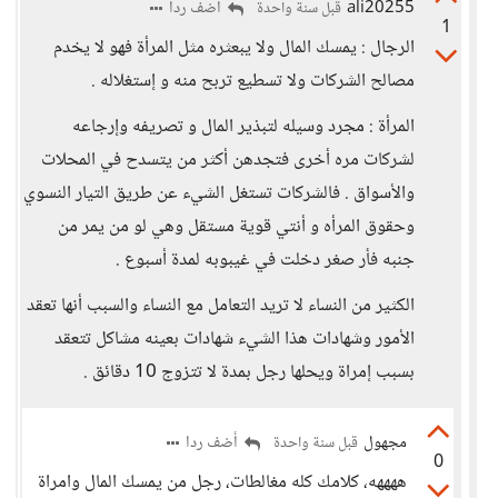
ali20255
أضف ردا
قبل سنة واحدة
1
الرجال : يمسك المال ولا يبعثره مثل المرأة فهو لا يخدم
مصالح الشركات ولا تسطيع تربح منه و إستغلاله .
المرأة : مجرد وسيله لتبذير المال و تصريفه وإرجاعه
لشركات مره أخرى فتجدهن أكثر من يتسدح في المحلات
والأسواق . فالشركات تستغل الشيء عن طريق التيار النسوي
وحقوق المرأه و أنتي قوية مستقل وهي لو من يمر من
جنبه فأر صغر دخلت في غيبوبه لمدة أسبوع .
الكثير من النساء لا تريد التعامل مع النساء والسبب أنها تعقد
الأمور وشهادات هذا الشيء شهادات بعينه مشاكل تتعقد
بسبب إمراة ويحلها رجل بمدة لا تتزوج 10 دقائق .
مجهول
أضف ردا
قبل سنة واحدة
0
ههههه، كلامك كله مغالطات، رجل من يمسك المال وامراة