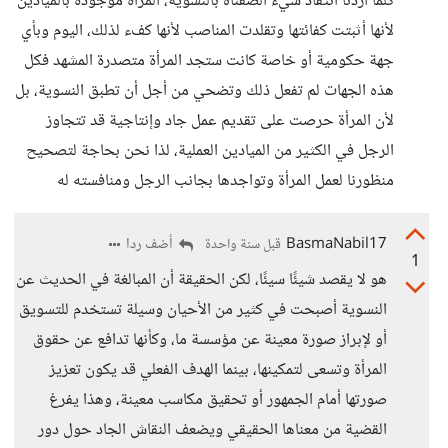
كلما أردنا انتقاد شيء ألصقناه بالنسوية، المرأة موجودة بالميادين
لأنها أثبتت كفائتها وتقلدت المناصب لأنها كفء لذلك، اليوم وبأي
جهة حكومية أو خاصة كانت ستجد المرأة متصدرة المشهد فكل
هذه الجهات لم تفعل ذلك وتضحي من أجل أن تطبق النسوية، بل
لأن المرأة حرصت على تقديم عمل جاد وإنتاجية قد تتجاوز
الرجل في الكثير من الميادين العملية، لذا نحن بحاجة لتصحيح
منظورنا لعمل المرأة وتواجدها بجانب الرجل ومنافسته له
BasmaNabil17
أضف ردا
قبل سنة واحدة
1
هو لا يقصد شيئًا سيئًا، لكن الحقيقة أن المبالغة في الحديث عن
النسوية أصبحت في كثير من الأحيان وسيلة تستخدم للتسويق
أو لإبراز صورة معينة عن مؤسسة ما، وكأنها تدافع عن حقوق
المرأة وتسعى لتمكينها، بينما الهدف الفعلي قد يكون تعزيز
صورتها أمام الجمهور أو تحقيق مكاسب معينة، وهذا يفرغ
القضية من معناها الحقيقي ويضعف النقاش الجاد حول دور