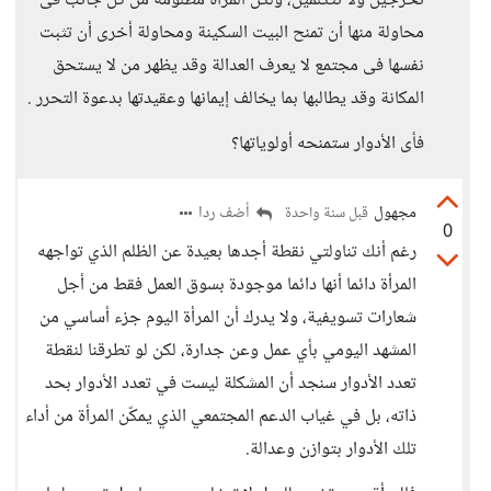
تخرجين ولا تتكلمين، ولكن المرأة مظلومة من كل جانب فى
محاولة منها أن تمنح البيت السكينة ومحاولة أخرى أن تثبت
نفسها فى مجتمع لا يعرف العدالة وقد يظهر من لا يستحق
المكانة وقد يطالبها بما يخالف إيمانها وعقيدتها بدعوة التحرر .
فأى الأدوار ستمنحه أولوياتها؟
مجهول
أضف ردا
قبل سنة واحدة
0
رغم أنك تناولتي نقطة أجدها بعيدة عن الظلم الذي تواجهه
المرأة دائما أنها دائما موجودة بسوق العمل فقط من أجل
شعارات تسويفية، ولا يدرك أن المرأة اليوم جزء أساسي من
المشهد اليومي بأي عمل وعن جدارة، لكن لو تطرقنا لنقطة
تعدد الأدوار سنجد أن المشكلة ليست في تعدد الأدوار بحد
ذاته، بل في غياب الدعم المجتمعي الذي يمكّن المرأة من أداء
تلك الأدوار بتوازن وعدالة.