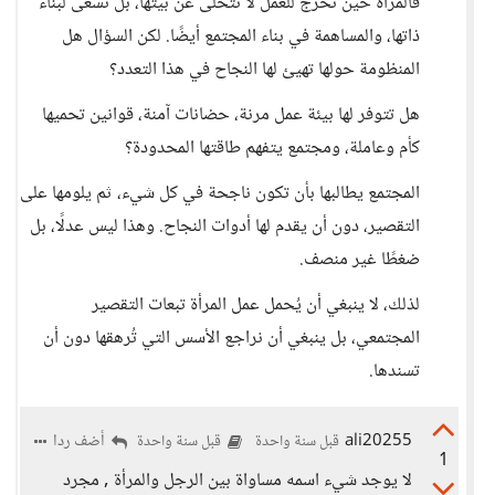
فالمرأة حين تخرج للعمل لا تتخلى عن بيتها، بل تسعى لبناء
ذاتها، والمساهمة في بناء المجتمع أيضًا. لكن السؤال هل
المنظومة حولها تهيئ لها النجاح في هذا التعدد؟
هل تتوفر لها بيئة عمل مرنة، حضانات آمنة، قوانين تحميها
كأم وعاملة، ومجتمع يتفهم طاقتها المحدودة؟
المجتمع يطالبها بأن تكون ناجحة في كل شيء، ثم يلومها على
التقصير، دون أن يقدم لها أدوات النجاح. وهذا ليس عدلًا، بل
ضغطًا غير منصف.
لذلك، لا ينبغي أن يُحمل عمل المرأة تبعات التقصير
المجتمعي، بل ينبغي أن نراجع الأسس التي تُرهقها دون أن
تسندها.
ali20255
أضف ردا
قبل سنة واحدة
قبل سنة واحدة
1
لا يوجد شيء اسمه مساواة بين الرجل والمرأة , مجرد