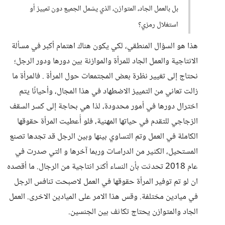
بل بالعمل الجاد، المتوازن، الذي يشمل الجميع دون تمييز أو
استغلال رمزي؟
هذا هو السؤال المنطقي، لكي يكون هناك اهتمام أكبر في مسألة
الانتاجية والعمل الجاد للمرأة والموازنة بين دورها ودور الرجل؛
نحتاج إلى تغيير نظرة بعض المجتمعات حول المرأة . فالمرأة ما
زالت تعاني من التمييز الاضطهاد في هذا المجال، وأحيانًا يتم
اخترال دورها في أمور محدودة، لذا هي بحاجة إلى كسر السقف
الزجاجي للتقدم في حياتها المهنية، فلو أُعطيت المرأة حقوقها
الكاملة في العمل وتم التساوي بينها وبين الرجل قد تجدها تصنع
المستحيل، الكثير من الدراسات وربما آخرها و التي صدرت في
عام 2018 تحدثت بأن النساء أكثر انتاجية من الرجال. ما أقصده
ان لو تم توفير المرأة حقوقها في العمل لاصبحت تنافس الرجل
في ميادين مختلفة. وقس هذا الامر على الميادين الاخرى. العمل
الجاد والمتوازن يحتاج تكاثف بين الجنسين.