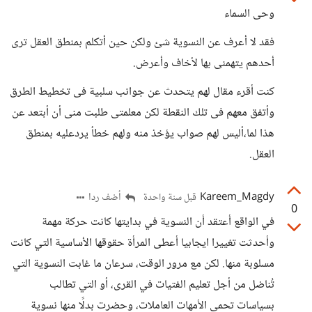
وحى السماء
فقد لا أعرف عن النسوية شئ ولكن حين أتكلم بمنطق العقل ترى
أحدهم يتهمنى بها لأخاف وأعرض.
كنت أقرء مقال لهم يتحدث عن جوانب سلبية فى تخطيط الطرق
وأتفق معهم فى تلك النقطة لكن معلمتى طلبت منى أن أبتعد عن
هذا لما،أليس لهم صواب يؤخذ منه ولهم خطأ يردعليه بمنطق
العقل.
Kareem_Magdy
أضف ردا
قبل سنة واحدة
0
في الواقع أعتقد أن النسوية في بدايتها كانت حركة مهمة
وأحدثت تغييرا ايجابيا أعطى المرأة حقوقها الأساسية التي كانت
مسلوبة منها. لكن مع مرور الوقت، سرعان ما غابت النسوية التي
تُناضل من أجل تعليم الفتيات في القرى، أو التي تطالب
بسياسات تحمي الأمهات العاملات، وحضرت بدلًا منها نسوية