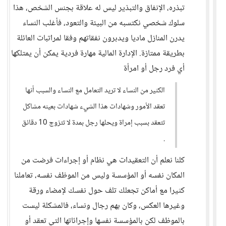
تبذره، الإنفاق والتبذير ليس له علاقة بجنس الشخص، هذا
سلوك شخصي نكتسبه من البيئة والتعود، فأغلب النساء
يدرن المنازل ماديا ويدبرون نفقاتهم وفقا لمراتبات العائلة
بطريقة ممتازة. الإدارة المالية مهارة فردية يمكن أن يمتلكها
أي فرد رجل أو امرأة
الكثير من النساء لا تريد التعامل مع النساء والسبب أنها
تعقد الأمور وشهادات هذا الشيء شهادات بعينه مشاكل
تتعقد بسبب إمراة ويحلها رجل بمدة لا تتزوج 10 دقائق
.
كلنا نعلم أن التعقيدات هي نظام أو إجراءات فرضت من
المكان نفسه أو المؤسسة وليس من الموظف نفسه، تعاملنا
كثيرا مع أماكن تجعلك تلف حول نفسك لإمضاء ورقة
وغيرها العكس، وكان بهم رجال ونساء، فالمشكلة ليست
بالموظف لكن بالمؤسسة نفسها وإجرائاتها التي تعقد أو