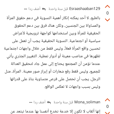
Esraashaaban129
أضف ردا
قبل سنة واحدة
0
بالطبع، لا أحد يمكنه إنكار أهمية النسوية في دعم حقوق المرأة
والمساواة بين الجنسين، ولكن هناك فرق بين دعم الحقوق
الحقيقية للمرأة وبين استخدامها كواجهة ترويجية لأغراض
سياسية أو اجتماعية. النسوية الحقيقية يجب أن تعمل على
تحسين واقع المرأة فعلاً، وليس فقط من خلال واجهات اجتماعية
تظهرها في مناصب معينة أو أدوار نمطية. التغيير الجذري يأتي
عندما نؤمن أن المجتمع يحتاج إلى عمل جاد لتحقيق العدالة
للجميع، وليس فقط رفع شعارات أو إبراز صور معينة. المرأة، مثل
الرجل، يجب أن تحصل على فرص متساوية بناءً على قدراتها
وليس بسبب واجهات لا تعكس الواقع.
Mona_soliman
أضف ردا
قبل سنة واحدة
0
إنها ألقاب لا تكون إلا خدعة نخدع أنفسنا بها عندما نبتعد عن