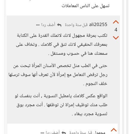
تسهل على الناس المعاملات
ali20255
أضف ردا
قبل سنة واحدة
4
تكتب بمرفة مجهول لانك لاتملك القدرة على الكتابة
بمعرفك الحقيقي لانك تثق في كلامك . وتخاف على
سمعتك هنا في حسوب ومستقل .
حتى في الطب مثل تخصص الأسنان المرأة تبحث عن
رجل ترفض التعامل مع إمرأة لأن تعرف أنها سوف ترسلها
خلف النجوم .
الواقع عكس كلامك يامطبل النسوية , أنت بنفسك لو
طلب منك توظيف إمراة لن توظفها . أنت مجرد بوق
لنسوية مجرد ببغاء .
مجهول
أضف ردا
قبل سنة واحدة