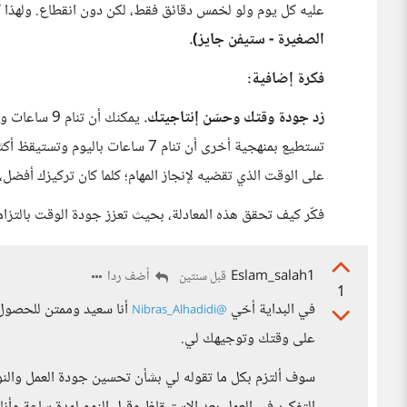
عليه كل يوم ولو لخمس دقائق فقط، لكن دون انقطاع. ولهذا ك
الصغيرة - ستيفن جايز).
فكرة إضافية:
زد جودة وقتك وحسّن إنتاجيتك.
يمكنك أن تنا
تستطيع بمنهجية أخرى أن تنام 7 ساعات
على الوقت الذي تقضيه لإنجاز المهام؛ كلما كان تركيزك أفضل، و
فكّر كيف تحقق هذه المعادلة، بحيث تعزز جودة الوقت بالتز
Eslam_salah1
أضف ردا
قبل سنتين
1
في البداية أخي
أنا سعيد وممتن للحصول
@Nibras_Alhadidi
على وقتك وتوجيهك لي.
سوف ألتزم بكل ما تقوله لي بشأن تحسين جودة العمل والنو