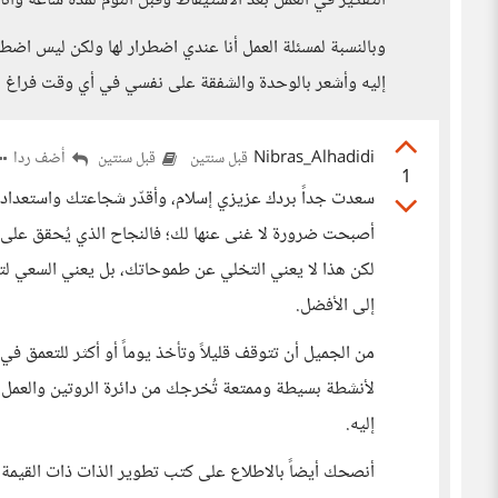
التفكير في العمل بعد الاستيقاظ وقبل النوم لمدة ساعة وأنا 
وبالنسبة لمسئلة العمل أنا عندي اضطرار لها ولكن ليس اضطر
إليه وأشعر بالوحدة والشفقة على نفسي في أي وقت فراغ لذ
Nibras_Alhadidi
أضف ردا
قبل سنتين
قبل سنتين
1
سعدت جداً بردك عزيزي إسلام، وأقدّر شجاعتك واستعدا
أصبحت ضرورة لا غنى عنها لك؛ فالنجاح الذي يُحقق عل
لكن هذا لا يعني التخلي عن طموحاتك، بل يعني السعي لتح
إلى الأفضل.
من الجميل أن تتوقف قليلاً وتأخذ يوماً أو أكثر للتعمق ف
لأنشطة بسيطة وممتعة تُخرجك من دائرة الروتين والعمل
إليه.
أنصحك أيضاً بالاطلاع على كتب تطوير الذات ذات القيمة ال