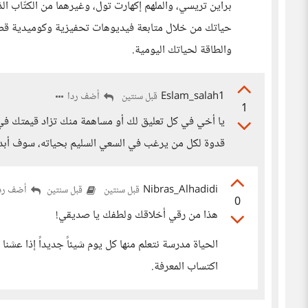
براين تريسي، والملهم إكهارت تول، وغيرهما من الكتّاب ال
حياتك من خلال متابعة فيديوهات تحفيزية وكوميدية قصي
والطاقة لحياتك اليومية.
Eslam_salah1
أضف ردا
قبل سنتين
1
يا أخي في كل تعليق لك أو مساهمة منك تزاد قيمتك في ع
قدوة لكل من يرغب في السعي السليم بحياته، سوف أبدأ 
Nibras_Alhadidi
أضف رد
قبل سنتين
قبل سنتين
0
هذا من رقي أخلاقك ولطفك يا صديقي!
الحياة مدرسة نتعلم منها كل يوم شيئاً جديداً إذا عش
اكتساب المعرفة.