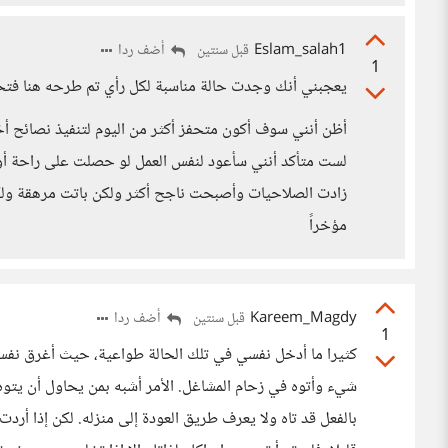
Eslam_salah1
أضف ردا
قبل سنتين
1
يعجبني أنك وجدت حالة مناسبة لكل رأي تم طرحه هنا فتح
أظن أنني سوف أكون متحفز أكثر من اليوم لتنفيذ نصائح أخي 
لست متأكد أنني سأعود لنفس العمل لو حصلت على راحة أو طا
زادت الصلاحيات وأصبحت ناجح أكثر ولكن باتت مرهقة ولكي 
مؤخراً
Kareem_Magdy
أضف ردا
قبل سنتين
1
كثيرا ما أدخل نفسي في تلك الحالة طواعية، حيث أغرق نفس
شيء وأتوه في زحام المشاغل. الأمر أشبه بمن يحاول أن يتوه
بالفعل قد تاه ولا يعرف طريق العودة إلى منزله. لكن إذا أ