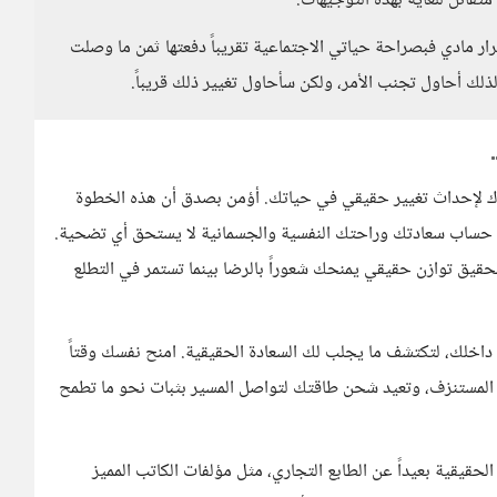
متفائل للغاية بهذه التوجيهات.
ار مادي فبصراحة حياتي الاجتماعية تقريباً دفعتها ثمن ما وصلت
لك أحاول تجنب الأمر، ولكن سأحاول تغيير ذلك قريباً.
دك لإحداث تغيير حقيقي في حياتك. أؤمن بصدق أن هذه الخطوة
ى حساب سعادتك وراحتك النفسية والجسمانية لا يستحق أي تضحية.
قيق توازن حقيقي يمنحك شعوراً بالرضا بينما تستمر في التطلع
ي داخلك، لتكتشف ما يجلب لك السعادة الحقيقية. امنح نفسك وقتاً
 المستنزف، وتعيد شحن طاقتك لتواصل المسير بثبات نحو ما تطمح
حقيقية بعيداً عن الطابع التجاري، مثل مؤلفات الكاتب المميز