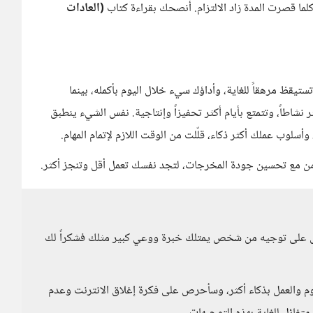
لما قصرت المدة زاد الالتزام. أنصحك بقراءة كتاب
(العادات
م 9 ساعات وتستيقظ مرهقاً للغاية، وأداؤك سيء خلال اليوم بأكمله، بينما
 باليوم وتستيقظ أكثر نشاطاً، وتتمتع بأيام أكثر تحفيزاً وإنتاجية. نفس الشيء ينطبق
أسلوب عملك أكثر ذكاء، قلّلت من الوقت اللازم لإتمام المهام.
امن مع تحسين جودة المخرجات، لتجد نفسك تعمل أقل وتنجز أكثر.
 على توجيه من شخص يمتلك خبرة ووعي كبير مثلك فشكراً لك
م والعمل بذكاء أكثر، وسأحرص على فكرة إغلاق الانترنت وعدم