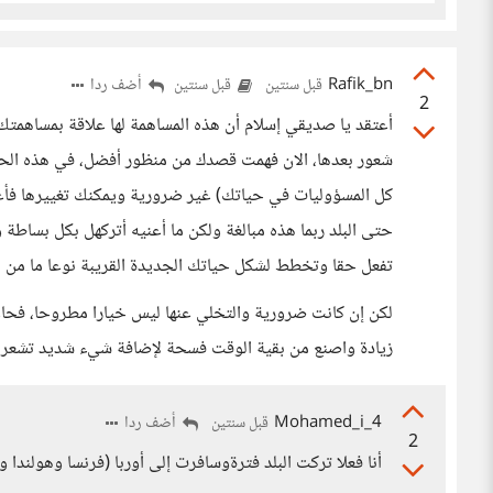
Rafik_bn
أضف ردا
قبل سنتين
قبل سنتين
2
أعتقد يا صديقي إسلام أن هذه المساهمة لها علاقة بمساهمتك 
شعور بعدها، الان فهمت قصدك من منظور أفضل، في هذه الحالة
كل المسؤوليات في حياتك) غير ضرورية ويمكنك تغييرها فأعتق
حتى البلد ربما هذه مبالغة ولكن ما أعنيه أتركهل بكل بساطة
تفعل حقا وتخطط لشكل حياتك الجديدة القريبة نوعا ما من هو
لكن إن كانت ضرورية والتخلي عنها ليس خيارا مطروحا، فحاو
زيادة واصنع من بقية الوقت فسحة لإضافة شيء شديد تشعر 
Mohamed_i_4
أضف ردا
قبل سنتين
2
أنا فعلا تركت البلد فترةوسافرت إلى أوربا (فرنسا وهولند