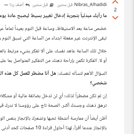
Nibras_Alhadidi
أضف ردا
قبل سنتين
قبل سنتين
2
ما رأيك مبدئياً بتجربة إدخال تغيير بسيط ليصبح عادة يوم
خصّص ساعة بعد الاستيقاظ، وساعة قبل النوم بعيداً تماماً ع
تبقى الإنترنت غير مفعلة ابتداء من الساعة التي تسبق النوم ول
خلال تلك الساعة عاهد نفسك على ألا تفكر بشيء مرتبط بالعمل
أو لا. الفكرة تكمن بإراحة ذهنك من التفكير المتواصل بما عليك 
السؤال الأهم لتسأله لنفسك:
هل أنا مضطر للعمل كل هذه السا
شخصي؟
إن لم تكن مضطراً لذلك؛ أي لن تدخل بضائقة مالية أو مشكل
ترهق ذهنك وجسدك أكثر. الصحة تاج على رؤوسنا لا ندرك قيمت
أظن أيضاً أن ممارسة أنشطة تحبها وتشعرك بالإنجاز بنفس ال
بالإنجاز عندما أقرأ، لهذا أحا