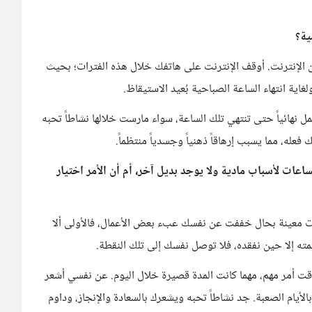
ية؟
ن الإنترنت. أوقف الإنترنت على هاتفك خلال هذه الفترات؛ بحيث
غاية انتهاء الساعة الصباحية بُعيد الاستيقاظ.
 نهائياً حتى تنتهي تلك الساعة، سواء مارست خلالها نشاطاً تحبه
فعله، مما يسبب إرهاقاً ذهنياً وجسدياً منتظماً.
عات لأسباب مادية ولا يوجد بديل آخر، أم أن الأمر اختيار
ات معينة بحال خففت عن نفسك عبء بعض الأعمال، فالأولى ألا
ه إلا حين نفقده، فلا توصل نفسك إلى تلك النقطة.
وقت أمر مهم، مهما كانت المدة قصيرة خلال اليوم. عن نفسي أشعر
ول قراءة 10 صفحات كحد أدنى بالأيام الصعبة. جد نشاطاً تحبه ويشعرك بالسعادة والإنجاز، وداوم