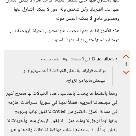
منها والتنازل فيها حتى تستمر الحياة، توجد أمور لا يمكن التنازل
عنها عند الشريك وكل شخص وله امور لا يمكنه التنازل عنها
ومستوى مادي لا يمكنه العيش دونه.
هذه الأمور إذا لم يتم التحدث عنها ستنهي الحياة الزوجية في
مرحلة ما منها حتى لو استمرت لسنوات.
Diaa_albasir
أضف ردا
قبل 3 سنوات
1
لو كانت قراراتنا بناء على الخيالات لا أحد سيتزوج أو
سيتمكن ماديا من الزواج.
وهذا بالضبط ما يحدث بالمناسبة، هذه الخيالات لها مطرح كبير
في مجتمعاتنا العربية، فمثلاً لدينا في سوريا اشتراطات حازمة
في مسألة المنزل، الكثير من العائلات لا تقبل نهائياً بتزويج
بناتها أبداً لرجل لا يملك منزل، لا يُقبَل الإيجار منه، وأخريات لا
يقبلن أبداً أن لا يستطيع الشاب مواكبة نشاطات والدها وأهلها