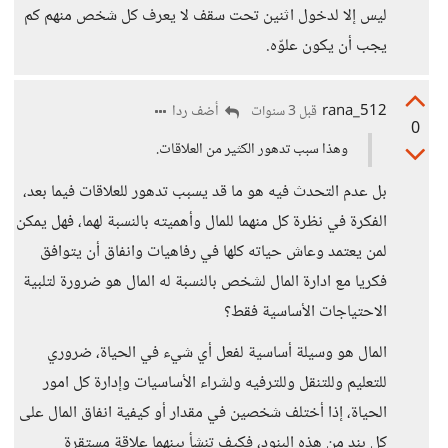
ليس إلا لدخول اثنين تحت سقف لا يعرف كل شخص منهم كم
يجب أن يكون علوّه.
rana_512
أضف ردا
قبل 3 سنوات
0
وهذا سبب تدهور الكثير من العلاقات.
بل عدم التحدث فيه هو ما قد يسبب تدهور للعلاقات فيما بعد،
الفكرة في نظرة كل منهما للمال وأهميته بالنسبة لهما، فهل يمكن
لمن يعتمد وعاش حياته كلها في رفاهيات وانفاق أن يتوافق
فكريا مع ادارة المال لشخص بالنسبة له المال هو ضرورة لتلبية
الاحتياجات الأساسية فقط؟
المال هو وسيلة أساسية لفعل أي شيء في الحياة، ضروري
للتعليم وللتنقل وللترفيه ولشراء الأساسيات وإدارة كل امور
الحياة، إذا أختلف شخصين في مقدار أو كيفية انفاق المال على
كل بند من هذه البنود، فكيف تنشأ بينهما علاقة مستقرة