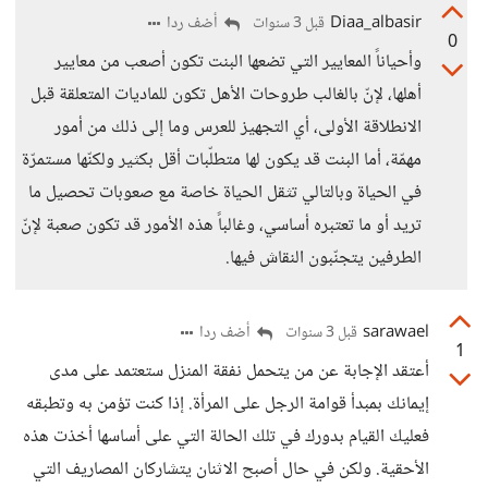
Diaa_albasir
أضف ردا
قبل 3 سنوات
0
وأحياناً المعايير التي تضعها البنت تكون أصعب من معايير
أهلها، لإنّ بالغالب طروحات الأهل تكون للماديات المتعلقة قبل
الانطلاقة الأولى، أي التجهيز للعرس وما إلى ذلك من أمور
مهمّة، أما البنت قد يكون لها متطلّبات أقل بكثير ولكنّها مستمرّة
في الحياة وبالتالي تثقل الحياة خاصة مع صعوبات تحصيل ما
تريد أو ما تعتبره أساسي، وغالباً هذه الأمور قد تكون صعبة لإنّ
الطرفين يتجنّبون النقاش فيها.
sarawael
أضف ردا
قبل 3 سنوات
1
أعتقد الإجابة عن من يتحمل نفقة المنزل ستعتمد على مدى
إيمانك بمبدأ قوامة الرجل على المرأة. إذا كنت تؤمن به وتطبقه
فعليك القيام بدورك في تلك الحالة التي على أساسها أخذت هذه
الأحقية. ولكن في حال أصبح الاثنان يتشاركان المصاريف التي