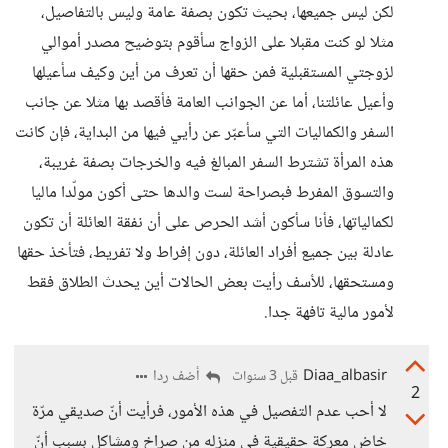
لكن ليس جميعها، بحيث تكون بصفة عامة وليس بالتفاصيل،
مثلا لو كنت مقبلا على الزواج سأقوم بتوضيح مصدر أموالي
لزوجتي المستقبلية فمن حقها أن تعرف من أين وكيف سأعيلها
وأعيل عائلتنا، أما عن الجوانب العامة فأقصد بها مثلا عن جانب
السفر والكماليات التي سأعبّر عن رأيي فيها من البداية، فإن كانت
هذه المرأة تشترط السفر المبالغ فيه والخرجات بصفة غريبة،
والتسوق المفرط فبصراحة لست والدها حتى أكون مولّدا ماليا
لكمالياتها، فأنا سأكون أشد الحرص على أن نفقة العائلة أن تكون
عادلة بين جميع أفراد العائلة، دون إفراط ولا تفريط، فتأخذ حقها
ومستحقها، للأسف رأيت بعض الحالات أين يحدث الطلاق فقط
لأمور مالية تافهة جدا.
Diaa_albasir
أضف ردا
قبل 3 سنوات
2
لا أحب عدم التفصيل في هذه الأمور، فرأيت أنّ صديقي مرّة
خاض معركة حقيقية في منزله من صراخ ومشاكل بسبب أنّ