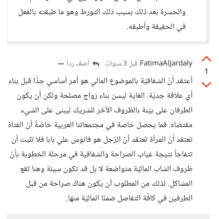
والحسرة بعد ذلك بسبب ذلك التورط وهو ما طبقته بالفعل
في الحقيقة وأطبقه.
FatimaAlJardaly
أضف ردا
قبل 3 سنوات
1
أعتقد أنّ الشفافيّة بالموضوع المالي هو أمر أساسي جدًّا قبل بناء
أي علاقة جديّة. الغاية ليسن بناء زواج مصلحة ولكن أن يكون
الطرفان على بيّنة بالظروف الآخر للشريك ليبنى على الشيء
مقتضاه. فما يحصل خاصة في مجتمعاتنا العربية خاصّةً أنّ الفتاة
تعتقد أنّ المرأة تعتقد أنّ الرّجل هو فانوس علي بابا فلا تلبث أن
تتفاجأ نتيجة غياب الصراحة والشفافية في مرحلة الخطوبة بأنّ
ظروف الشاب الماليّة متواضعة لا بل قد تكون سيئة وهنا تقع
المشاكل. لذلك من المطلوب أن يكون هناك صراحة من قبل
الطرفين في كافّة التفاصل ضمنًا الماليّة منها.