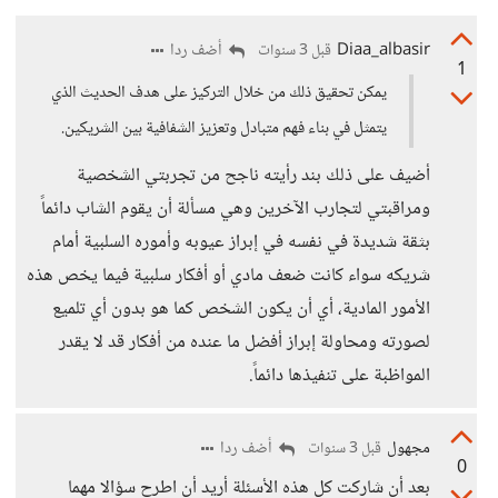
Diaa_albasir
أضف ردا
قبل 3 سنوات
1
يمكن تحقيق ذلك من خلال التركيز على هدف الحديث الذي
يتمثل في بناء فهم متبادل وتعزيز الشفافية بين الشريكين.
أضيف على ذلك بند رأيته ناجح من تجربتي الشخصية
ومراقبتي لتجارب الآخرين وهي مسألة أن يقوم الشاب دائماً
بثقة شديدة في نفسه في إبراز عيوبه وأموره السلبية أمام
شريكه سواء كانت ضعف مادي أو أفكار سلبية فيما يخص هذه
الأمور المادية، أي أن يكون الشخص كما هو بدون أي تلميع
لصورته ومحاولة إبراز أفضل ما عنده من أفكار قد لا يقدر
المواظبة على تنفيذها دائماً.
مجهول
أضف ردا
قبل 3 سنوات
0
بعد أن شاركت كل هذه الأسئلة أريد أن اطرح سؤالا مهما