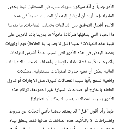
الأمر جدياً أو أنّهُ سيكون شريك سيء في المستقبل فيما يخص
الماديات! ما أريد أن أتوصّل إليه بأنّ الحديث مسبقاً في هذه
الأمور أفضل للتوفيق بين التوقعات وتجنّب المفاجآت، ما يدرينا
ما الحياة التي يتخيّلها شركائنا مادياً؟ ما يدرينا بأننا قادرين على
تلبية هذه الخيالات؟ علينا (قبل لا بعد بداية العلاقة) فهم أولويات
بعضنا البعض في هذه الأمور التي تسبب عادةً أشرس النزاعات
وأكثرها ثقلاً، مناقشة عادات الإنفاق وأهداف الادخار والالتزامات
المالية يمكن أن تمنع حدوث اشتباكات مستقبلية، مشكلات
واقعية نسمع بأنّها سبب انفصالات كثيرة، مثل الإجازات أو تناول
الطعام بالخارج أو إصلاحات السيارة غير المتوقعة، تراكم هذه
الأمور يسبب انفصالات بنسب لا يمكن أن نتخيّلها!
طبعاً وأنا أقول "قبل" قد يعتقد بعضنا بأنني أتحدّث عن شروط
واشتراطات، لا بالتأكيد، هذه المناقشات هدفها فقط يتعلق ببناء