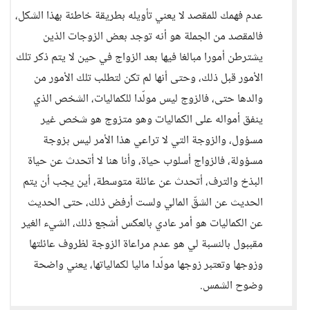
عدم فهمك للمقصد لا يعني تأويله بطريقة خاطئة بهذا الشكل،
فالمقصد من الجملة هو أنه توجد بعض الزوجات الذين
يشترطن أمورا مبالغا فيها بعد الزواج في حين لا يتم ذكر تلك
الأمور قبل ذلك، وحتى أنها لم تكن لتطلب تلك الأمور من
والدها حتى، فالزوج ليس مولّدا للكماليات، الشخص الذي
ينفق أمواله على الكماليات وهو متزوج هو شخص غير
مسؤول، والزوجة التي لا تراعي هذا الأمر ليس بزوجة
مسؤولة، فالزواج أسلوب حياة، وأنا هنا لا أتحدث عن حياة
البذخ والترف، أتحدث عن عائلة متوسطة، أين يجب أن يتم
الحديث عن الشقّ المالي ولست أرفض ذلك، حتى الحديث
عن الكماليات هو أمر عادي بالعكس أشجع ذلك، الشيء الغير
مقببول بالنسبة لي هو عدم مراعاة الزوجة لظروف عائلتها
وزوجها وتعتبر زوجها مولّدا ماليا لكمالياتها، يعني واضحة
وضوح الشمس.