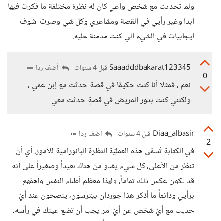
ولما تحدثت مع شخص واعي كان له نظرة مختلفة ما فكرت فيها
ابدا وغير رأيي في القصة ومشاعري وكل شي وصرت اشوف
ايجابيات في الشيء الي كنت مدمنة عليه.
Saaadddbakarat123345
أضف ردا
قبل 4 سنوات
0
نعم ، فمثلا أنا كنت حكيمًا في قصة حدثت مع إبن عمي ،
ولكنني كنت بدور المريض في قصةٍ حدثت معي
Diaa_albasir
أضف ردا
قبل 4 سنوات
2
في الكتابة تُسمّى هذه العمليّة النظرة البانورامية للأمور، أي أن
تنظر من الأعلى، كل شيء يغدو من هناك بعيداً وصغيراً على أنه
قد يكون عكس ذلك تماماً، ولهذا معظم أطباء النفس وأهمّهم
برأيي ودائماً ما أذكر هذا جوردان بيترسون، ينصحون عند أيّ
حديث مع أيّ شخص عن أيّ أمر يجب أن تضع عينك في رأسه،