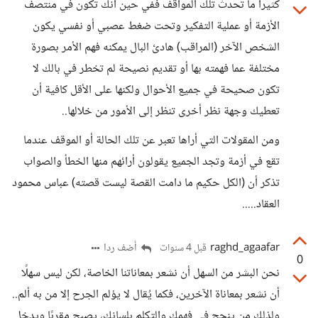
كثيرا ما تحدث تلك المواقف ففي حين أنك تكون في منتصف
الأزمة أو عملية التفكير وتحت ضغط عصبي أو نفسي يكون
الشخص الآخر (المراقب) هادئ البال يمكنه فهم الأمر بصورة
مختلفة عما فهمته بها أو تقديم نصيحة لم تخطر في بالك لا
تكون صحيحة في جميع الأحوال ولكنها على الأقل كافية أن
تعطيك وجهة نظر أخرى تنظر إلى الأمور من خلالها..
ومن المقولات التي أراها تعبر عن تلك الحالة أو الموقف عندما
تقع في أزمة وتجد الجميع يقولون أرائهم منها الخطأ والصواب
تذكر أن (الكل حكيم ما دامت القصة ليست قصته) عباس محمود
العقاد.....
raghd_agaafar
أضف ردا
قبل 4 سنوات
0
نحن البشر من السهل أن نشعر بمعاناتنا الخاصة، لكن ليس سهلًا
أن نشعر بمعاناة الآخرين، فكما يُقال لا يؤلم الجرح إلا من به ألم..
ولذلك من ينجح في فهمك والتكلم بلسانك، يصبح مقربًا ويدخل