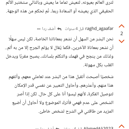
لترى العالم بعيونه، لتعيش تماماً ما يعيش وبالتالي ستختبر الألم
الحقيقي الذي يعيشه أو السعادة ربما، ثُم تحكم من هذه الوجهة.
raghd_agaafar
أضف ردا
قبل 4 سنوات
2
نحن البشر من السهل أن نشعر بمعاناتنا الخاصة، لكن ليس سهلًا
أن نشعر بمعاناة الآخرين، فكما يُقال لا يؤلم الجرح إلا من به ألم..
ولذلك من ينجح في فهمك والتكلم بلسانك، يصبح مقربًا ويدخل
القلب بكل سهولة.
شخصيًا أصبحت أتقبل هذا من البشر عند تعاملي معهم، وأتفهم
هذا منهم، وأعذرهم، وأحاول التعبير عن نفسي قدر الإمكان
لتوصيل الفكرة، لأنهم ليسوا أنا على كل حال. لكن إذا أصر
الشخص على عدم فهمي فأترك الموضوع ولا أحاول أن أضيع
المزيد من طاقتي في الشرح لشخص خاطئ.