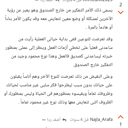
AhmedAli2023
أضف ردا
قبل 4 سنوات
2
يسمى ذلك الأمر التفكير من خارج الصندوق وهو يعبر عن رؤية
الأخرين لمشكلة أو وضع معين تتعايش معه وقد يكون الأمر بناءاً
أو هادماً بالمرة .
وقد تعرضت للنوعين ففى بداية حياتى العملية رأيت من
ساعدنى فعلياً على تخطي أزمات العمل وينظر إلى عملى بمنظور
خبرته ليساعدنى كصديق فالعمل وهذا نوع محمود وجيد من
التفكير خارج الصندوق.
وعلى النقيض من ذلك تعرضت للنوع الأخر وهم أناساً يقبلون
على حياتك بدون سبب ليطرحوا فكر سلبى غير مناسب لحياتك
وظروفك تماماً ويقيسوه بمنظورهم فى الحياة وليس بمنظورك أو
الظروف التى تتعايش معها وذلك نوع غير محمود تماماً .
Najla_Arafa
أضف ردا
قبل 4 سنوات
1