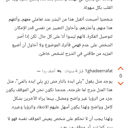
القلب بكل سهولة.
شخصيًا أصبحت أتقبل هذا من البشر عند تعاملي معهم، وأتفهم
هذا منهم، وأعذرهم، وأحاول التعبير عن نفسي قدر الإمكان
لتوصيل الفكرة، لأنهم ليسوا أنا على كل حال. لكن إذا أصر
الشخص على عدم فهمي فأترك الموضوع ولا أحاول أن أضيع
المزيد من طاقتي في الشرح لشخص خاطئ.
1ghadeerrafat
أضف ردا
قبل 4 سنوات
0
يوجد مثل يقول "يلي ايده بالنار مش زي يلي ايده بالمي"، مثل
هذا المثل شرح لما طرحته، عندمنا نكون نحن في الموقف يكون
جزء من الرؤيا غير واضح ومضلل، بينما يراه الآخرين بشكل
كامل وواضح ولهذا يكون أسهل عليهم الانتقاد والرؤيا وغيره.
ولهذا يجب أن لا نحكم على شخص يعيش الموقف نفسه فهو لا
يرى كما ترى أي موقف من بعيد.