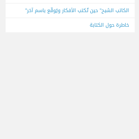
الكاتب الشبح" حين تُكتب الأفكار ويُوقَّع باسم آخر"
خاطرة حول الكتابة