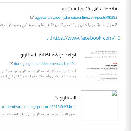
ملاحظات في كتابة السيناريو
egyptartsacademy.kenanaonline.com/posts/89382
2 تقول الكاتبة جوليا كاميرون " الصورة الفريدة هي ما يلح علينا كي يصبح فن" . فكر بذلك ! أخيرا هناك "مكان" تضع فيه كل رؤاك ولحظات الصدق والفتنة والخبرة
https://www.facebook.com/10...
قواعد عريضة لكتابة السيناريو
docs.google.com/document/d/1pa49...
قواعد عريضة لكتابة السينار
وخلفيات (ديكور) وأصوات وحوار ومؤثرات. قبل البدء بكتابة السيناريو، يجب إعداد نبذة وملخص لأحداثه: - النبذة : موجز سريع عن...
السيناريو 3
academiearabie.blogspot.com/2012/04/3.html
الجزء الثالث من مادة السيناريو من موقع المدرسة العربية ل