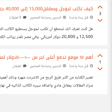
كيف تكتب لجوجل وبمقابل15,000 إلى 40,000 جنيه مصري
3
قبل سنة واحدة
التدوين وصناعة المحتوى
5 تعليقات
هل كنت تعرف انك تستطع ان تكتب لجوجل يستطيع الكاتب التقني 
40,000 جنيه مصري شهرياً، وقد تزيد للمناصب العليا والخبرات النادرة. تعتبر رواتب مهندسي البرمجيات في الشركات العالمية الرائدة
أهم ١٥ موقع تدفع أعلى اجر من ١٠٠٠-٥٠٠٠دولار لمقاله الواحدن
1
قبل سنة واحدة
التدوين وصناعة المحتوى
تعليقان
والمكتوبه جيدا ويتم الدفع عبر الباي بال او شيك https://omeraliamm2016.blogspot.com/2025/06/writing-articles-is-considered-one-of.html