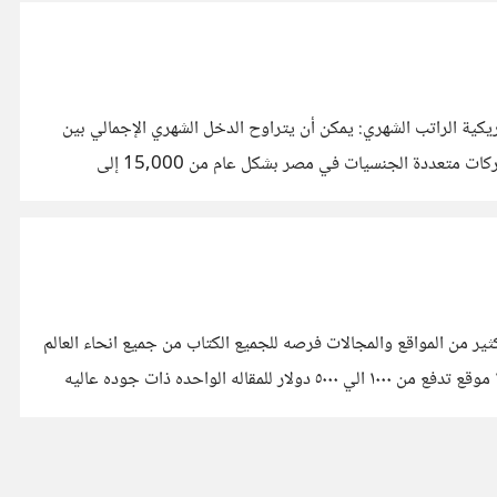
كية الراتب الشهري: يمكن أن يتراوح الدخل الشهري الإجمالي بين
12,500 و 20,800 دولار أمريكي. وفي مصر تقدر رواتب الكتاب التقنيين في مصر بشكل عام: رواتب الكتاب التقنيين ذوي الخبرة في الشركات متعددة الجنسيات في مصر بشكل عام من 15,000 إلى
ن طرق الربح من الكتابه هي كتابه المقالات توفر كثير من المواقع والمجالات فرصه للجميع الكتاب من جميع انحاء العالم
شراء المقالات بمقابل مادي واضافه سيره الكاتب الذاتيه في نهاية المقال والحصول على رابط للمقاله المنشوره في الموقع لقد جمعت أغلى ١٥ موقع تدفع من ١٠٠٠ الي ٥٠٠٠ دولار للمقاله الواحده ذات جوده عاليه