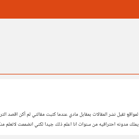
اقع تقبل نشر المقالات بمقابل مادي عندما كتبت مقالتي لم أكن اقصد التر
مدونه احترافيه من سنوات انا اعلم ذلك جيدا لكني انضممت لاتعلم منكم َ
لكن لاجذبكم لي حتى تنظروا للمقاله واقراء